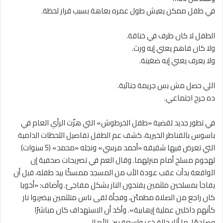
في طفل ممكن يعيش طول عمره بعاهة بسبب قرار لحظة.
الطفل لا كان طرف في خناقة.
ولا كان فاهم يعني إيه ورث.
ولا يعرف يعني إيه ضغينة.
اللي حصل مش بس جريمة جنائية.
ده جرح اجتماعي.
في تطور جديد لقضية «طفل الخرطوش» التي هزّت الرأي العام في
باسوس بالقناطر الخيرية، كشف عم الطفل تفاصيل اللحظات الدامية
التي تعرض فيها شقيقه «أحمد مرسي» ونجله «محمد» (5 سنوات)
لهجوم مسلح أمام منزلهما. وقال العم في تصريحات صحفية إن
الواقعة بدأت عقب عودة الأب من المسجد ممسكًا بيد طفله، قبل أن
يفاجآ بمسلحين ملثمين يفتحون النار بشكل مفاجئ. وأضاف: «أخويا
كان راجع من الصلاة مطمئن، وفجأة لقى ناس متلثمين بيضربوا نار
كأنهم داخلين عملية إرهابية». وأكد أن الاستهداف كان مباشرًا
وصادمًا، ما أثار حالة ذعر واسعة بين الأهالي.