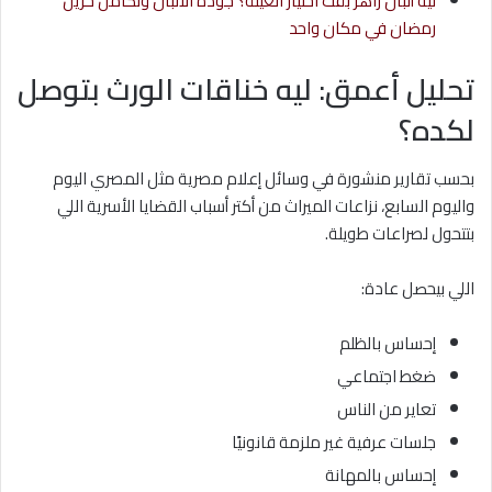
ليه ألبان زاهر بقت اختيار العيلة؟ جودة الألبان وتكامل خزين
رمضان في مكان واحد
تحليل أعمق: ليه خناقات الورث بتوصل
لكده؟
بحسب تقارير منشورة في وسائل إعلام مصرية مثل المصري اليوم
واليوم السابع، نزاعات الميراث من أكتر أسباب القضايا الأسرية اللي
بتتحول لصراعات طويلة.
اللي بيحصل عادة:
إحساس بالظلم
ضغط اجتماعي
تعاير من الناس
جلسات عرفية غير ملزمة قانونيًا
إحساس بالمهانة