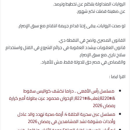
الروايات المتداولة بتتكلم عن تخطيط وترصد.
عن ضغينة فضلت تكبر شهور.
لو صحت الروايات، يبقى إحنا قدام جريمة انتقام مع سبق الإصرار.
القانون المصري واضح في النقطة دي.
قانون العقوبات بيشدد العقوبة في جرائم الشروع في القتل واستخدام
سلاح ناري مع سبق الإصرار.
والقصاص في مصر حق للدولة فقط، مش للأفراد.
اقرا ايضا :
مسلسل رأس الأفعى .. دراما تكشف كواليس سقوط
&#8220;ثعلب&#8221; الإخوان محمود عزت بطولة أمير كرارة
رمضان 2026
مسلسل عين سحرية الحلقة 4: أزمة صحية تهدد والد عادل
وأحداث مشوقة تشد المشاهدين في رمضان 2026