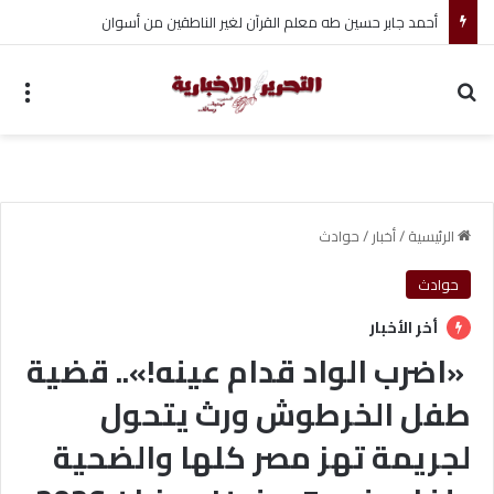
أحمد جابر حسين طه معلم القرآن لغير الناطقين من أسوان
بحث عن
الق
الرئيسية
/
أخبار
/
حوادث
حوادث
أخر الأخبار
«اضرب الواد قدام عينه!».. قضية
طفل الخرطوش ورث يتحول
لجريمة تهز مصر كلها والضحية