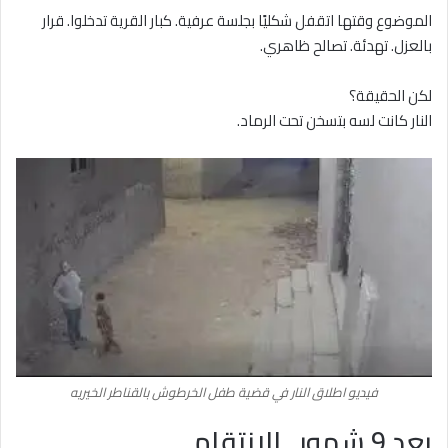
الموضوع وقتها اتقفل شكليًا بجلسة عرفية. كبار القرية تدخلوا. قرار
بالعزل. تهدئة. تصالح ظاهري.
لكن الحقيقة؟
النار كانت لسه بتسخن تحت الرماد.
فيديو اطلاق النار في قضية طفل الخرطوش بالقناطر الخيريه
بعد 9 شهور.. الانتقام