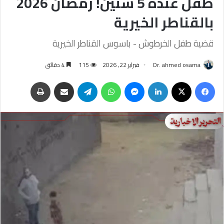
طفل عنده 5 سنين! رمضان 2026
بالقناطر الخيرية
قضية طفل الخرطوش - باسوس القناطر الخيرية
Dr. ahmed osama
فبراير 22, 2026
115
4 دقائق
فيسبوك
‫X
لينكدإن
ماسنجر
واتساب
تيلقرام
مشاركة عبر البريد
طباعة