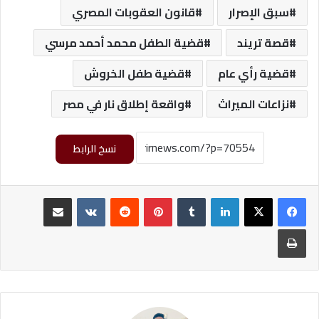
سبق الإصرار
قانون العقوبات المصري
قصة تريند
قضية الطفل محمد أحمد مرسي
قضية رأي عام
قضية طفل الخروش
نزاعات الميراث
واقعة إطلاق نار في مصر
نسخ الرابط
لينكدإن
‏Tumblr
بينتيريست
‏Reddit
‏VKontakte
مشاركة عبر البريد
طباعة