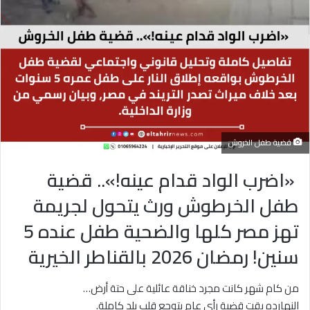
قضية طفل الخروش
«اضرب الواد قدام عينه!».. قضية
طفل الخرطوش ورث يتحول لجريمة
تهز مصر كلها والضحية طفل عنده 5
سنين! رمضان 2026 بالقناطر الخيرية
من كام شهر كانت مجرد خناقة عائلية على حتة أرض…
النهارده بقت قضية رأي عام بتوجع قلب بلد كاملة.