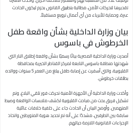
توقيف عدد من المشتبه بهم واستمرار ملاحقة آخرين. وأكدت الأسرة
تقديرها لتحركات الأمن، مطالبة بتطبيق القانون بحزم ليكون الحادث
عبرة، وحماية للأبرياء من أي أعمال ترويع مستقبلاً.
بيان وزارة الداخلية بشأن واقعة طفل
الخرطوش في باسوس
أصدرت
وزارة الداخلية المصرية
بيانًا رسميًا بشأن واقعة إطلاق النار التي
شهدتها منطقة باسوس التابعة لمركز القناطر الخيرية بمحافظة
القليوبية، والتي أسفرت عن إصابة طفل يبلغ من العمر 5 سنوات ووالده
بطلقات خرطوش.
وأكدت وزارة الداخلية أن الأجهزة الأمنية تحركت فور تلقي البلاغ، وتم
تشكيل فريق بحث من مباحث القليوبية لكشف ملابسات الواقعة وضبط
المتهمين. وأوضح البيان أن الحادث جاء على خلفية خلافات عائلية
سابقة بين الطرفين، مشددًا على أنه تم تحديد هوية المتورطين واتخاذ
الإجراءات القانونية اللازمة حيالهم.