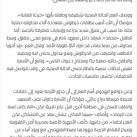
ووصف العم الحالة الصحية لشقيقه وطفله بأنها «حرجة للغاية»،
موضحًا أن الأب أصيب بطلقات خرطوش متعددة أثناء محاولته حماية
نجله، ما تسبب في تمزق شديد بذراعه وإصابات متفرقة بالجسد. أما
الطفل «محمد»، فيرقد داخل معهد ناصر في وضع صحي مقلق، وسط
مخاوف من مضاعفات قد تترك آثارًا طويلة الأمد. وقال العم: «إيد أخويا
اتقطعت واتمزقت من الخرطوش وهو بيحاول يحضن ابنه ويحميه،
والطفل حالته صعبة جدًا ومحتاج دعوات الناس». وتابع أن الأسرة
تعيش لحظات عصيبة بانتظار تحسن الحالة الصحية، في وقت تتواصل فيه
التحقيقات لكشف ملابسات الحادث.
وعن دوافع الهجوم، أشار العم إلى أن جذور الأزمة تعود إلى خلافات
قديمة مرتبطة بنزاع عائلي، مؤكدًا أن الأسرة حاولت تجنب التصعيد
وانتقلت للسكن في منطقة أخرى قبل عام تقريبًا، لكن «النار كانت لسه
تحت الرماد». وأضاف: «سيبنا المكان عشان نبعد عن المشاكل، لكن
الغدر لحقنا». من جانبها، كثّفت الأجهزة الأمنية بمديرية أمن القليوبية
ومركز القناطر الخيرية جهودها لضبط المتهمين، مع ورود أنباء عن