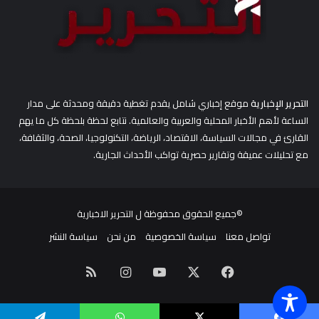
التحرير الإخبارية
موقع إخباري شامل يقدم تغطية دقيقة ومحدثة على مدار
الساعة لأهم الأخبار المحلية والعربية والعالمية. نتابع لحظة بلحظة كل ما يهم
القارئ في مجالات السياسة، الاقتصاد، الرياضة، التكنولوجيا، الصحة، والثقافة،
مع تحليلات عميقة وتقارير حصرية تواكب الأحداث الجارية.
©جميع الحقوق محفوظة ل
التحرير الاخبارية
تواصل معنا
سياسة الخصوصية
من نحن
سياسة النشر
‫X
فيسبوك
‫YouTube
انستقرام
ملخص
الموقع