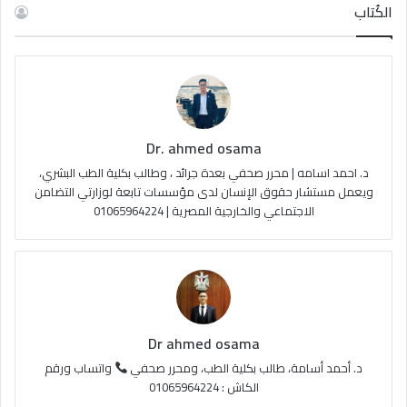
س
o
س
خ
الكُتاب
ب
u
ت
ص
و
T
ق
ا
ك
u
ر
ل
Dr. ahmed osama
b
ا
م
د. احمد اسامه | محرر صحفي بعدة جرائد ، وطالب بكلية الطب البشري،
e
م
و
ويعمل مستشار حقوق الإنسان لدى مؤسسات تابعة لوزارتي التضامن
الاجتماعي والخارجية المصرية | 01065964224
ق
ع
R
S
Dr ahmed osama
S
د. أحمد أسامة، طالب بكلية الطب، ومحرر صحفي
واتساب ورقم
الكاش : 01065964224