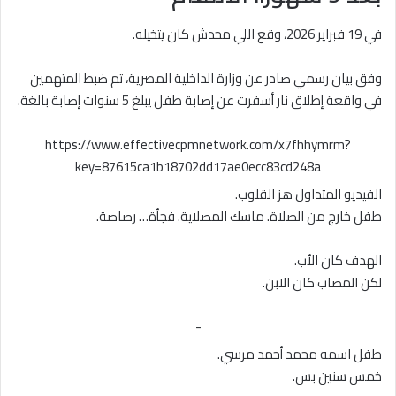
في 19 فبراير 2026، وقع اللي محدش كان يتخيله.
وفق بيان رسمي صادر عن وزارة الداخلية المصرية، تم ضبط المتهمين
في واقعة إطلاق نار أسفرت عن إصابة طفل يبلغ 5 سنوات إصابة بالغة.
https://www.effectivecpmnetwork.com/x7fhhymrm?
key=87615ca1b18702dd17ae0ecc83cd248a
الفيديو المتداول هز القلوب.
طفل خارج من الصلاة. ماسك المصلاية. فجأة… رصاصة.
الهدف كان الأب.
لكن المصاب كان الابن.
-
طفل اسمه محمد أحمد مرسي.
خمس سنين بس.