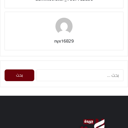
nyx16829
ا
ل
ب
ح
ث
ع
ن
: