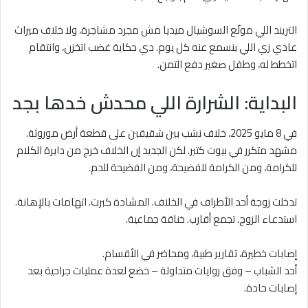
التريند اللي مولّع السوشيال ميديا مش مجرد مشاجرة، ولا خلاف ميراث
عادي زي اللي بنسمع عنه كل يوم. دي حكاية غضب اتخزن، وانتقام
اتخطط له، وطفل صغير دفع التمن.
البداية: الشرارة اللي محدش خدها بجد
في 8 مايو 2025، خلاف نشب بين شقيقين على قطعة أرض موروثة.
مشهد متكرر في بيوت كتير. لكن الجديد إن الخلاف خرج من دايرة الكلام
للكرامة، ومن الكرامة للفضيحة، ومن الفضيحة للدم.
تدخلت زوجة أحد الأطراف في الخلاف. المشادة كبرت. اتهامات بالإهانة.
استدعاء الزوج. تجمع أقارب. خناقة جماعية.
إصابات خطيرة، تقارير طبية، ومحاضر في الأقسام.
أحد الشباب – وفق روايات متداولة – خضع لعدة عمليات جراحية بعد
إصابات حادة.