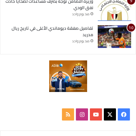
وزيرة التضامن توجه بصرف مساعدات لضحايا حادث
نفق الودي
منذ يوم واحد
تفاصيل صفقة ديوماندي الأغلى في تاريخ ريال
مدريد
منذ يوم واحد
ف
ا
م
ي
X
Y
ن
ل