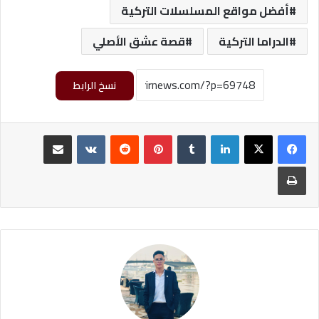
أفضل مواقع المسلسلات التركية
الدراما التركية
قصة عشق الأصلي
نسخ الرابط
لينكدإن
‏Tumblr
بينتيريست
‏Reddit
‏VKontakte
مشاركة عبر البريد
طباعة