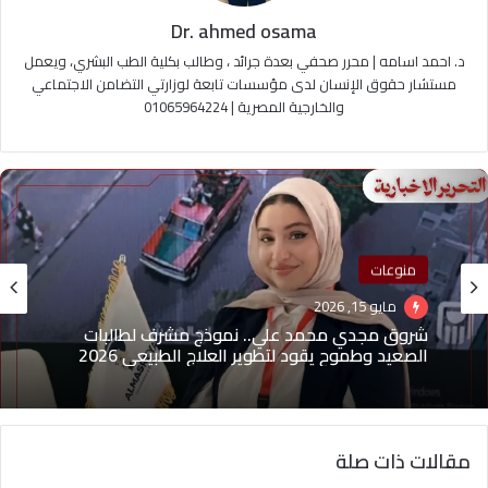
Dr. ahmed osama
د. احمد اسامه | محرر صحفي بعدة جرائد ، وطالب بكلية الطب البشري، ويعمل
مستشار حقوق الإنسان لدى مؤسسات تابعة لوزارتي التضامن الاجتماعي
والخارجية المصرية | 01065964224
منوعات
منوعات
مايو 1, 2026
مايو 15, 2026
(بدون عنوان)
مقالات ذات صلة
شروق مجدي محمد علي.. نموذج مشرف لطالبات