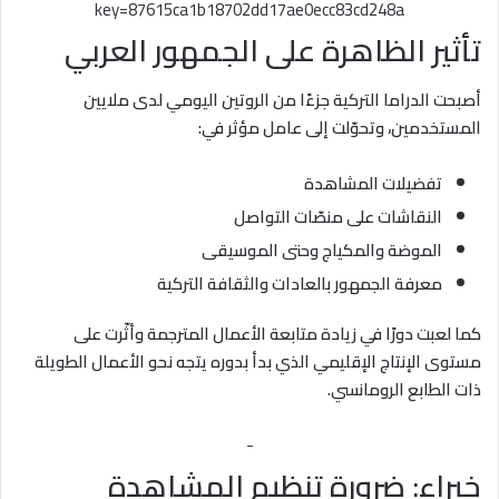
key=87615ca1b18702dd17ae0ecc83cd248a
تأثير الظاهرة على الجمهور العربي
أصبحت الدراما التركية جزءًا من الروتين اليومي لدى ملايين
المستخدمين، وتحوّلت إلى عامل مؤثر في:
تفضيلات المشاهدة
النقاشات على منصّات التواصل
الموضة والمكياج وحتى الموسيقى
معرفة الجمهور بالعادات والثقافة التركية
كما لعبت دورًا في زيادة متابعة الأعمال المترجمة وأثّرت على
مستوى الإنتاج الإقليمي الذي بدأ بدوره يتجه نحو الأعمال الطويلة
ذات الطابع الرومانسي.
-
خبراء: ضرورة تنظيم المشاهدة