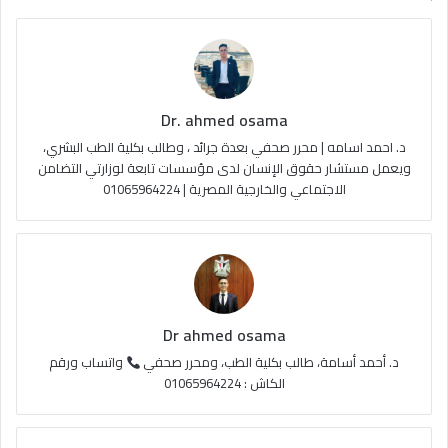
ب
u
ت
ص
و
T
ق
ا
ك
u
ر
ل
Dr. ahmed osama
b
ا
م
د. احمد اسامه | محرر صحفي بعدة جرائد ، وطالب بكلية الطب البشري،
e
م
و
ويعمل مستشار حقوق الإنسان لدى مؤسسات تابعة لوزارتي التضامن
الاجتماعي والخارجية المصرية | 01065964224
ق
ع
R
S
Dr ahmed osama
S
د. أحمد أسامة، طالب بكلية الطب، ومحرر صحفي
واتساب ورقم
الكاش : 01065964224