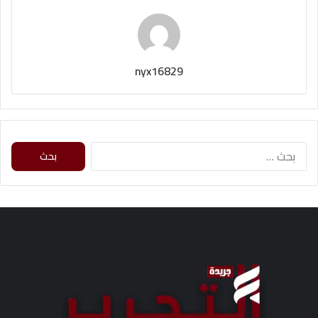
nyx16829
ا
ل
ب
ح
ث
ع
ن
: