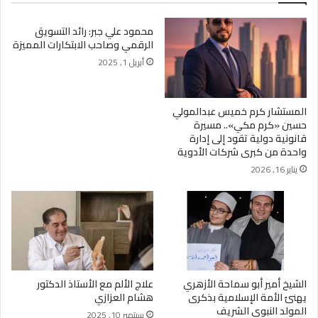
الصعيد وطموح يقود لتطوير العلاج الطبيعي 2026
محمود علي جبر: رائد التسويق
الرقمي وصاحب الابتكارات المميزة
أبريل 1, 2025
المستشار كرم خميس عبدالمولي
حسين «كرم مكي».. مسيرة
قانونية دولية تقود إلى إدارة
واحدة من كبرى شركات الأدوية
يناير 16, 2026
الشيخ أمير أبو سماحة الأزهري
علاج الألم مع الأستاذ الدكتور
يهنئ الأمة الإسلامية بذكرى
هشام العزازي
المولد النبوي الشريف
سبتمبر 10, 2025