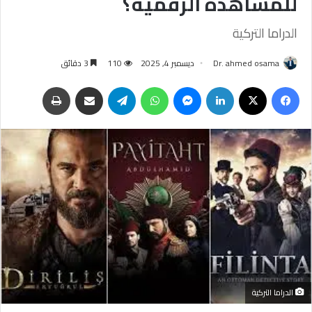
للمشاهدة الرقمية؟
الدراما التركية
Dr. ahmed osama
ديسمبر 4, 2025
110
3 دقائق
فيسبوك
‫X
لينكدإن
ماسنجر
واتساب
تيلقرام
مشاركة عبر البريد
طباعة
الدراما التركية