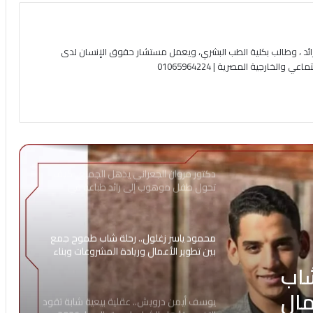
ئد ، وطالب بكلية الطب البشري، ويعمل مستشار حقوق الإنسان لدى
لخارجية المصرية | 01065964224
دكتور مروان الجعراني يذهل الجميع.. كيف
تحول طفل موهوب إلى رائد طباعة في
الإسكندرية؟
محمود ياسر زغلول.. رحلة شاب طموح جمع
بين تطوير الأعمال وريادة المشروعات وبناء
العلامات التجارية
شاب
مال
يوسف أيمن درويش.. عقلية بيعية شابة تقود