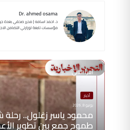
Dr. ahmed osama
د. احمد اسامه | محرر صحفي بعدة جرا
مؤسسات تابعة لوزارتي التضامن الاجتماعي وا
أقرأ التالي
أخبار
يونيو 8, 2026
محمود ياسر زغلول.. رحلة 
طموح جمع بين تطوير الأع