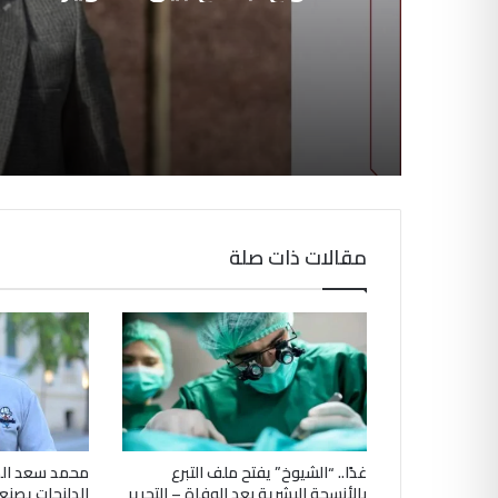
وريادة المشروعات وبناء ال
التجارية
مقالات ذات صلة
غدًا.. “الشيوخ” يفتح ملف التبرع
محمد سعد ال
بالأنسجة البشرية بعد الوفاة – التحرير
الدلنجات يصنع