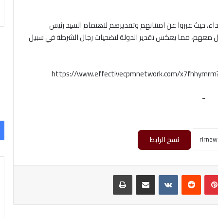
هداء، حيث عبروا عن امتنانهم وتقديرهم لاهتمام السيد رئيس
تواصل معهم، مما يعكس تقدير الدولة لتضحيات رجال الشرطة في سبيل
https://www.effectivecpmnetwork.com/x7fhhymr
-
نسخ الرابط
بينتيريست
‏Reddit
‏VKontakte
مشاركة عبر البريد
طباعة