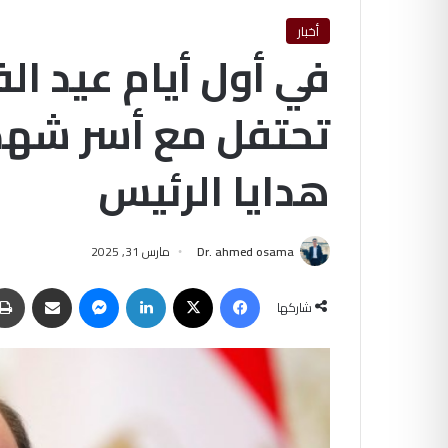
أخبار
في أول أيام عيد الفط
تحتفل مع أسر شهد
هدايا الرئيس
Dr. ahmed osama
مارس 31, 2025
فيسبوك
‫X
لينكدإن
ماسنجر
مشاركة عبر البريد
شاركها