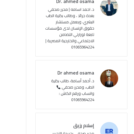
Dr. ahmed osama
ك
u
ر
ل
د. احمد اسامه | محرر صحفي
بعدة جرائد ، وطالب بكلية الطب
b
ا
م
البشري، ويعمل مستشار
حقوق الإنسان لدى مؤسسات
e
م
و
تابعة لوزارتي التضامن
ق
الاجتماعي والخارجية المصرية |
01065964224
ع
R
Dr ahmed osama
S
د. أحمد أسامة، طالب بكلية
الطب، ومحرر صحفي
S
واتساب ورقم الكاش :
01065964224
إسلام رزيق
محرر صحفي بجريدة التحرير