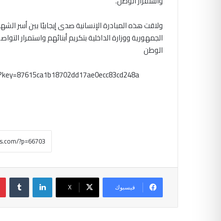
واستقرار الوطن.
ولاقت هذه المبادرة الإنسانية صدى إيجابيًا بين أسر الش
الجمهورية ووزارة الداخلية بتكريم أبنائهم واستمرار ال
الوطن
m?key=87615ca1b18702dd17ae0ecc83cd248a
لينكدإن
‏Tumblr
فيسبوك
‫X