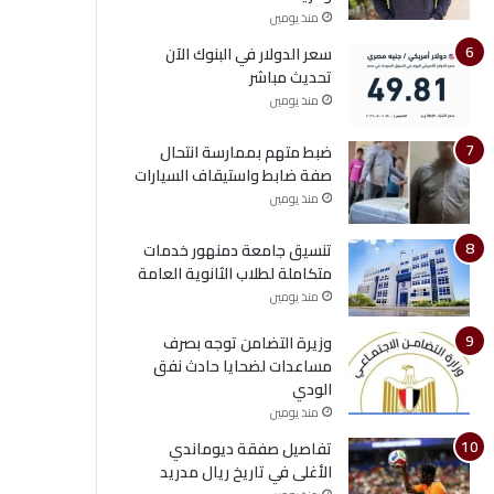
منذ يومين
سعر الدولار في البنوك الآن
تحديث مباشر
منذ يومين
ضبط متهم بممارسة انتحال
صفة ضابط واستيقاف السيارات
منذ يومين
تنسيق جامعة دمنهور خدمات
متكاملة لطلاب الثانوية العامة
منذ يومين
وزيرة التضامن توجه بصرف
مساعدات لضحايا حادث نفق
الودي
منذ يومين
تفاصيل صفقة ديوماندي
الأغلى في تاريخ ريال مدريد