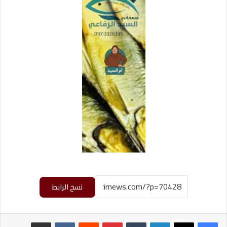
نسخ الرابط
لينكدإن
‏Tumblr
بينتيريست
‏Reddit
‏VKontakte
مشاركة عبر البريد