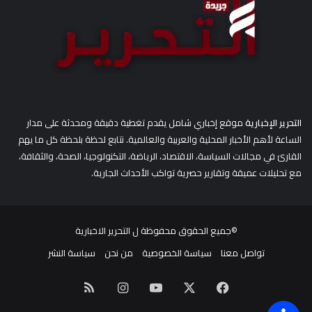
التحرير الإخبارية
موقع إخباري شامل يقدم تغطية دقيقة ومحدثة على مدار
الساعة لأهم الأخبار المحلية والعربية والعالمية. نتابع لحظة بلحظة كل ما يهم
القارئ في مجالات السياسة، الاقتصاد، الرياضة، التكنولوجيا، الصحة، والثقافة،
مع تحليلات عميقة وتقارير حصرية تواكب الأحداث الجارية.
©جميع الحقوق محفوظة ل
التحرير الاخبارية
تواصل معنا
سياسة الخصوصية
من نحن
سياسة النشر
‫X
فيسبوك
‫YouTube
انستقرام
ملخص