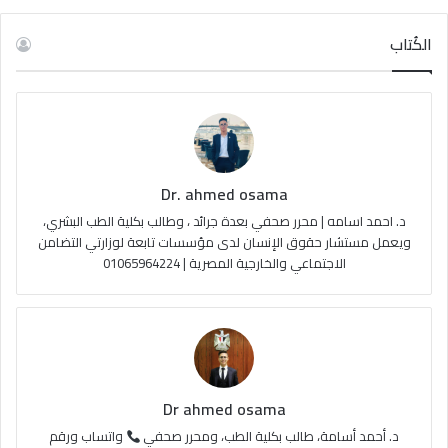
س
o
س
خ
الكُتاب
ب
u
ت
ص
و
T
ق
ا
ك
u
ر
ل
Dr. ahmed osama
b
ا
م
د. احمد اسامه | محرر صحفي بعدة جرائد ، وطالب بكلية الطب البشري،
e
م
و
ويعمل مستشار حقوق الإنسان لدى مؤسسات تابعة لوزارتي التضامن
الاجتماعي والخارجية المصرية | 01065964224
ق
ع
R
S
Dr ahmed osama
S
د. أحمد أسامة، طالب بكلية الطب، ومحرر صحفي
واتساب ورقم