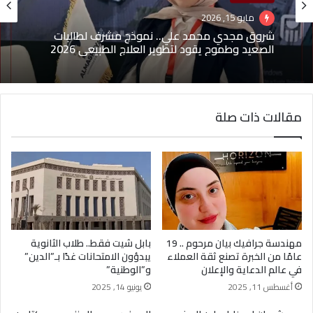
مايو 15, 2026
منوعات
شروق مجدي محمد علي.. نموذج مشرف لطالبات
مايو 1, 2026
الصعيد وطموح يقود لتطوير العلاج الطبيعي 2026
مقالات ذات صلة
(بدون عنوان)
مهندسة جرافيك بيان مرحوم .. 19
بابل شيت فقط.. طلاب الثانوية
عامًا من الخبرة تصنع ثقة العملاء
يبدؤون الامتحانات غدًا بـ”الدين”
في عالم الدعاية والإعلان
و”الوطنية”
أغسطس 11, 2025
يونيو 14, 2025