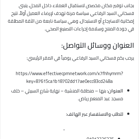
بجانب توفير مكان مخصص لاستقبال العملاء داخل المحل، يتبنى
فسخاني السيد الرفاعي سياسة مرنة تهدف لإرضاء العميل أولاً، تتيح
إمكانية الاسترجاع أو الاستبدال، وهي سياسة نابعة من الثقة المطلقة
في جودة المنتج وسلامة إجراءات التصنيع الصحي.
العنوان ووسائل التواصل:
يرحب بكم فسخاني السيد الرفاعي يومياً في المقر الرئيسي:
https://www.effectivecpmnetwork.com/x7fhhymrm?
key=87615ca1b18702dd17ae0ecc83cd248a
العنوان:
بنها – منطقة المنشية – نهاية شارع السبيلي – خلف
مسجد عبد المنعم رياض.
للطلب والاستفسار عبر الهاتف:
-