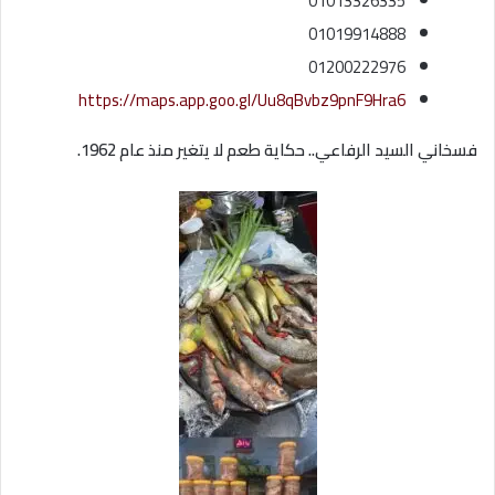
01013326335
01019914888
01200222976
https://maps.app.goo.gl/Uu8qBvbz9pnF9Hra6
فسخاني السيد الرفاعي.. حكاية طعم لا يتغير منذ عام 1962.