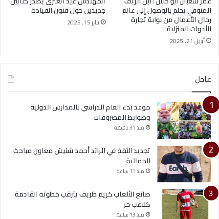
عمر شعبان ابو خليل : ابن الريف
المهندس عيد العنزي يصدر كتابين
المنوفي يحلم بالوصول إلى عالم
جديدين حول فنون القيادة
رجال الأعمال من بوابة تجارة
يناير 15, 2025
الأدوات المنزلية
أبريل 21, 2025
عاجل
موعد بدء العام الدراسي بالمدارس الدولية
وضوابط المصروفات
منذ 31 دقيقة
تجديد الثقة في الرائد أحمد شنيش معاون مباحث
الجمالية
منذ 11 ساعة
صانع الألعاب كريم ظريف يترقب خطوته القادمة
كلاعب حر
منذ 13 ساعة