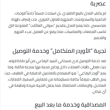
عصرية
لم يكتفِ المحل بالبيع التقليدي، بل استحدث قسماً خاصاً للوجبات
الجاهزة والسندوتشات المجهزة للتناول الفوري، تحت إشراف طهاة
متخصصين. كما يتميز المحل بتقديم “صواني العائلات” المتنوعة التي
تناسب التجمعات والمناسبات، مما يرفع عن العميل عبء التجهيز
والتحضير.
تجربة “الأوردر المتكامل” وخدمة التوصيل
تعد خدمة التوصيل لدى فسخاني السيد الرفاعي من أبرز نقاط قوته،
حيث تغطي طلبات العملاء داخل وخارج مدينة بنها بسرعة فائقة. وما
يميز “أوردر الرفاعي” هو الاهتمام بالتفاصيل الدقيقة في التغليف، حيث
يصل الطلب مرفقاً بكافة مستلزماته من (مفارش السفرة، القفازات،
المناديل، والإضافات المكملة)، مما يجعل التجربة مريحة ونظيفة في
أي مكان.
المصداقية وخدمة ما بعد البيع