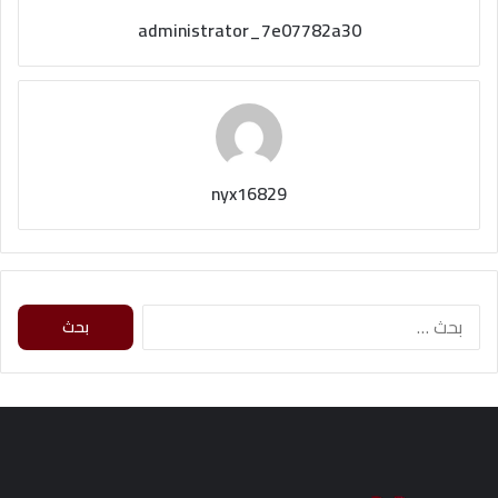
administrator_7e07782a30
nyx16829
ا
ل
ب
ح
ث
ع
ن
: