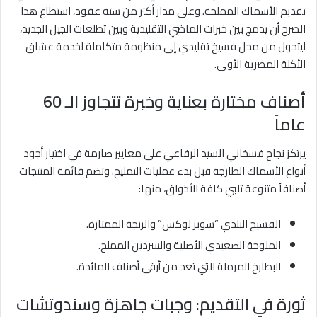
تقديم الأسماك المملحة. وعلى مدار أكثر من ستة عقود، استطاع هذا
الصرح أن يدمج بين خبرات الماضي التقليدية وبين تطلعات الجيل الجديد،
ليتحول من محل فسيخ تقليدي إلى منظومة متكاملة لخدمة عشاق
الأكلة المصرية الأولى.
أصناف مختارة بعناية وخبرة تتجاوز الـ 60
عاماً
يرتكز نجاح فسخاني السيد الرفاعي على معايير صارمة في اختيار أجود
أنواع الأسماك الطازجة قبل بدء عمليات التمليح. وتضم قائمة المنتجات
أصنافاً متنوعة تلبي كافة الأذواق، منها:
الفسيخ البلدي “سوبر لوكس” والرنجة الممتازة.
الملوحة الصعيدي الأصلية والسردين المملح.
البطارخ المرملة التي تعد من أرقى أصناف المائدة.
ثورة في التقديم: وجبات جاهزة وسندوتشات