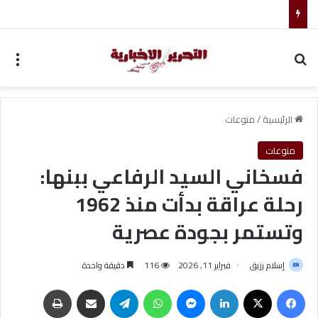
صانع الألعاب كريم ظريف يترقب خطوته القادمة كلاعب حر
بحث عن
الق
الرئيسية
/
منوعات
منوعات
فسخاني السيد الرفاعي ببنها:
رحلة عراقة بدأت منذ 1962
وتستمر بجودة عصرية
إسلام رزيق
فبراير 11, 2026
116
دقيقة واحدة
فيسبوك
‫X
لينكدإن
ماسنجر
واتساب
تيلقرام
مشاركة عبر البريد
طباعة