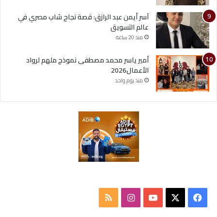
آسر أيمن عبد الرازق: قصة نجاح شاب مصري في
عالم التسويق
منذ 20 ساعة
أمير ياسر محمد مصطفى نموذج ملهم لرواد
الأعمال2026
منذ يوم واحد
ف
ا
م
ي
X
Y
ن
ل