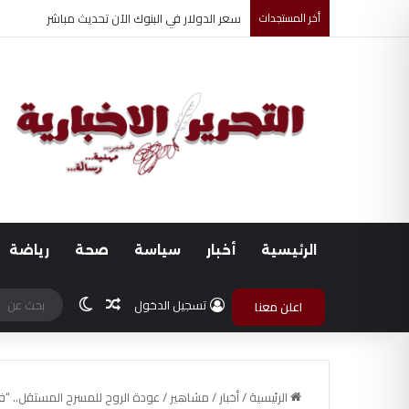
أخر المستجدات
ضبط متهم بممارسة انتحال صفة ضابط واستيقاف ا
الرئيسية
أخبار
سياسة
صحة
رياضة
مقال عشوائي
الوضع المظلم
تسجيل الدخول
اعلن معنا
الرئيسية
/
أخبار
/
مشاهير
/
عودة الروح للمسرح المستقل.. “فريق تيا