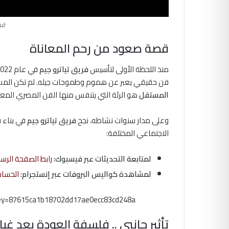
فر
قصة صعود من رحم المعاناة
منذ اللحظة الأولى لتأسيس
فريق تياترو جيم
في عام 2022 على يد المخرج الشاب
فن حقيقي يعبر عن هموم وطموحات جيله. لم تكن المسيرة
المستقل
هو الرئة التي يتنفس منها الفن المصري المعا
وعلى مدار سنوات نشاطه، نجح
فريق تياترو جيم
في بناء ق
الاجتماعي المختلفة:
لمتابعة التحديثات عبر فيسبوك:
رابط الصفحة الرسم
لمشاهدة كواليس البروفات عبر إنستجرام:
الحساب
ey=87615ca1b18702dd17ae0ecc83cd248a
تأثير جانبي .. فلسفة العودة بعد غياب 18 شه