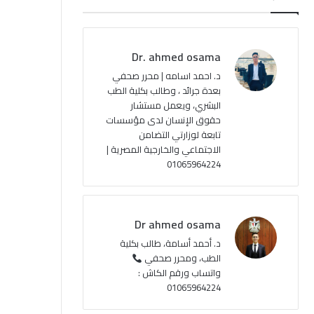
ب
u
ت
ص
و
T
ق
ا
Dr. ahmed osama
ك
u
ر
ل
د. احمد اسامه | محرر صحفي
بعدة جرائد ، وطالب بكلية الطب
b
ا
م
البشري، ويعمل مستشار
حقوق الإنسان لدى مؤسسات
e
م
و
تابعة لوزارتي التضامن
ق
الاجتماعي والخارجية المصرية |
01065964224
ع
R
Dr ahmed osama
S
د. أحمد أسامة، طالب بكلية
الطب، ومحرر صحفي
S
واتساب ورقم الكاش :
01065964224