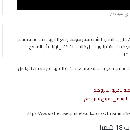
يق تياترو جيم
عمار مولانا
، وضع الفريق نصب عينيه تقديم
 مفروشة بالورود، بل كانت رحلة كفاح لإثبات أن
المسرح
صر.
اعدة جماهيرية مخلصة، تتابع تحركات الفريق عبر منصات التواصل
ية لـ فريق تياترو جيم
 الرسمي لفريق تياترو جيم
https://www.effectivecpmnetwork.com/x7fhhymrm?k
راً