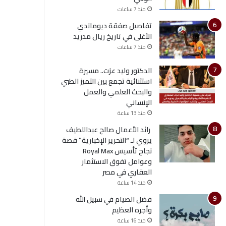
منذ 7 ساعات
تفاصيل صفقة ديوماندي
الأغلى في تاريخ ريال مدريد
منذ 7 ساعات
الدكتور وليد عزت.. مسيرة
استثنائية تجمع بين التميز الطبي
والبحث العلمي والعمل
الإنساني
منذ 13 ساعة
رائد الأعمال صالح عبداللطيف
يروي لـ “التحرير الإخبارية” قصة
نجاح تأسيس Royal Max
وعوامل تفوق الاستثمار
العقاري في مصر
منذ 14 ساعة
فضل الصيام في سبيل الله
وأجره العظيم
منذ 16 ساعة