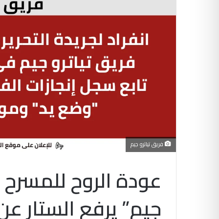
فريق تياترو جيم
عودة الروح للمسرح ا
جيم” يرفع الستار عن 