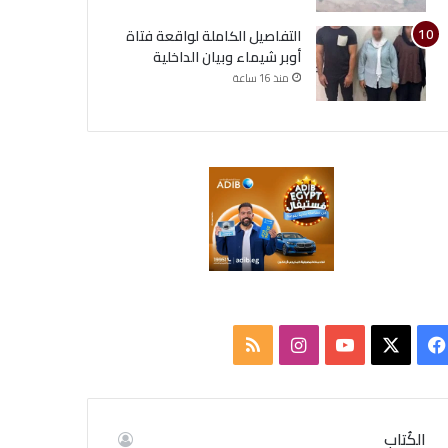
التفاصيل الكاملة لواقعة فتاة
أوبر شيماء وبيان الداخلية
منذ 16 ساعة
ف
ا
م
ي
X
Y
ن
ل
س
o
س
خ
الكُتاب