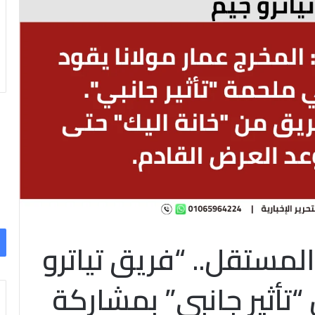
لمستقل.. “فريق تياترو
“تأثير جانبي” بمشاركة