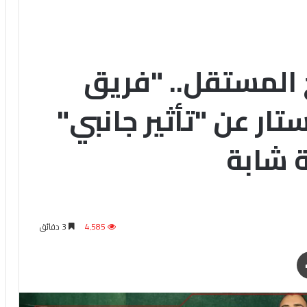
 المستقل.. "فريق
ستار عن "تأثير جانبي"
4٬585
3 دقائق
طباعة