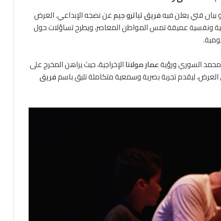
بيان فني يعلن فيه
فريق تياترو جيم
عن نضجه الإبداعي. العرض
عية ونفسية عميقة تمس المواطن المعاصر، ويطرح تساؤلات حول
يومية.
 محمد السوري ورؤية
عمار مولانا
الإخراجية، حيث يراهن المخرج على
العرض، ليقدم تجربة بصرية وسمعية متكاملة تليق باسم
فريق