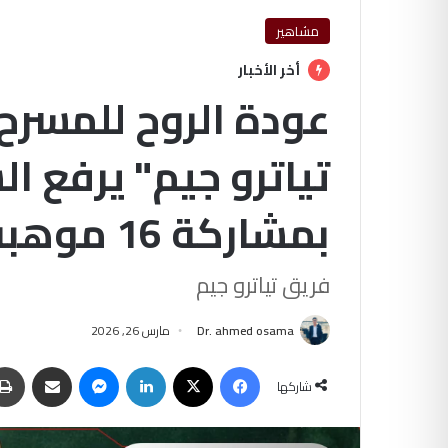
مشاهير
أخر الأخبار
عودة الروح للمسرح
تياترو جيم" يرفع ال
بمشاركة 16 موهبة شابة
فريق تياترو جيم
Dr. ahmed osama
مارس 26, 2026
فيسبوك
‫X
لينكدإن
ماسنجر
مشاركة عبر البريد
شاركها