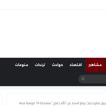
لسيارات
مشاهير
اقتصاد
حوادث
ترندات
منوعات
بحث
عن
ترو جيم” يرفع الستار عن “تأثير جانبي” بمشاركة 16 موهبة شابة