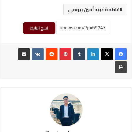
فاطمة عبيد أمين بيومي
نسخ الرابط
لينكدإن
‏Tumblr
بينتيريست
‏Reddit
‏VKontakte
مشاركة عبر البريد
طباعة