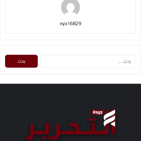
nyx16829
ا
ل
ب
ح
ث
ع
ن
: