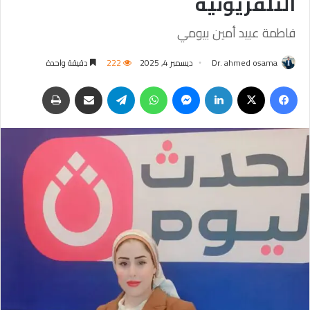
التلفزيونية
فاطمة عبيد أمين بيومي
Dr. ahmed osama
ديسمبر 4, 2025
222
دقيقة واحدة
فيسبوك
‫X
لينكدإن
ماسنجر
واتساب
تيلقرام
مشاركة عبر البريد
طباعة