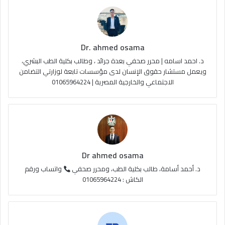
و
T
ق
ا
ك
u
ر
ل
Dr. ahmed osama
b
ا
م
د. احمد اسامه | محرر صحفي بعدة جرائد ، وطالب بكلية الطب البشري،
e
م
و
ويعمل مستشار حقوق الإنسان لدى مؤسسات تابعة لوزارتي التضامن
الاجتماعي والخارجية المصرية | 01065964224
ق
ع
R
S
Dr ahmed osama
S
د. أحمد أسامة، طالب بكلية الطب، ومحرر صحفي
واتساب ورقم
الكاش : 01065964224