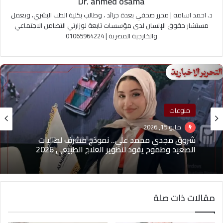
Dr. ahmed osama
د. احمد اسامه | محرر صحفي بعدة جرائد ، وطالب بكلية الطب البشري، ويعمل
مستشار حقوق الإنسان لدى مؤسسات تابعة لوزارتي التضامن الاجتماعي
والخارجية المصرية | 01065964224
منوعات
منوعات
مايو 1, 2026
مايو 15, 2026
(بدون عنوان)
مقالات ذات صلة
شروق مجدي محمد علي.. نموذج مشرف لطالبات
الصعيد وطموح يقود لتطوير العلاج الطبيعي 2026