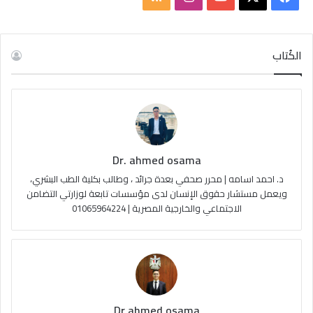
ي
X
Y
ن
ل
س
o
س
خ
الكُتاب
ب
u
ت
ص
و
T
ق
ا
ك
u
ر
ل
Dr. ahmed osama
b
ا
م
د. احمد اسامه | محرر صحفي بعدة جرائد ، وطالب بكلية الطب البشري،
e
م
و
ويعمل مستشار حقوق الإنسان لدى مؤسسات تابعة لوزارتي التضامن
الاجتماعي والخارجية المصرية | 01065964224
ق
ع
R
S
Dr ahmed osama