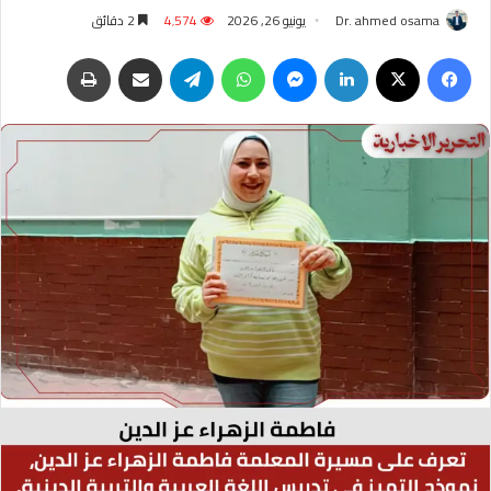
Dr. ahmed osama
يونيو 26, 2026
4٬574
2 دقائق
فيسبوك
‫X
لينكدإن
ماسنجر
واتساب
تيلقرام
مشاركة عبر البريد
طباعة