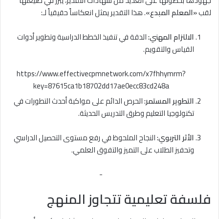
جهودها بحصولها على العديد من شهادات التقدير، يبرز في طليعتها
لقب
«المعلم المبدع»
. هذا التقدير يمثل انعكاساً حقيقياً لـ:
الالتزام المهني:
الدقة في تنفيذ الخطط الدراسية وتطوير أدوات
القياس والتقويم.
https://www.effectivecpmnetwork.com/x7fhhymrm?
key=87615ca1b18702dd17ae0ecc83cd248a
التطوير المستمر:
الحرص الدائم على مواكبة أحدث التطورات في
تكنولوجيا التعليم وطرق التدريس الحديثة.
الأثر التربوي:
النجاح الملحوظ في رفع مستوى التحصيل الدراسي
وتحفيز الطلاب على التميز والتفوق العلمي.
-
فلسفة تعليمية تتجاوز المنهج