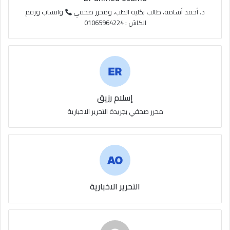
S
د. أحمد أسامة، طالب بكلية الطب، ومحرر صحفي
واتساب ورقم
الكاش : 01065964224
إسلام رزيق
محرر صحفي بجريدة التحرير الاخبارية
التحرير الاخبارية