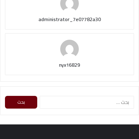
administrator_7e07782a30
nyx16829
ا
ل
ب
ح
ث
ع
ن