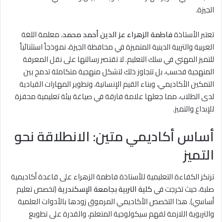
الجيزة.
تعتبر الأستاذة
فاطمة الزهراء عز الدين أحمد محمد
، معلمة اللغة
العربية والتربية الدينية المتميزة في محافظة الجيزة، نموذجاً استثنائياً
للتميز المهني في سلك التعليم. لا تقتصر رسالتها على نقل المعرفة
المنهجية فحسب، بل تتجاوز ذلك لتشكل منهجية متكاملة تدمج بين
التمكين الأكاديمي، وبناء القيم الإنسانية، وتطوير المهارات القيادية
لدى الطلاب، مما جعلها علامة فارقة في صياغة بيئة تعليمية محفزة
للإبداع والتميز.
أساس أكاديمي متين: الانطلاقة نحو
التميز
ترتكز الكفاءة التعليمية للأستاذة فاطمة الزهراء على قاعدة أكاديمية
صلبة، حيث تخرجت في
كلية التربية بجامعة الإسكندرية
(تخصص تعليم
أساسي). هذا التخصص الأكاديمي المرموق زودها بالأدوات العلمية
والتربوية اللازمة لفهم سيكولوجية المتعلم، والقدرة على تطويع