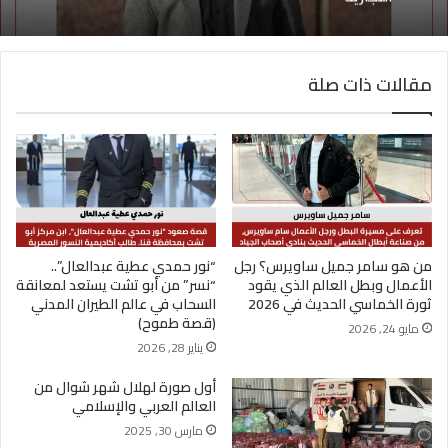
مقالات ذات صلة
محمود ياسر زغلول.. رحلة شاب طموح جمع بين
تطوير الأعمال وريادة المشروعات وبناء العلامات
التجارية
من هو سامر جميل ساويرس؟ رجل
“نور حمدي عطية عبدالعال”..
الأعمال وبطل العالم الذي يقود
“نسر” من أبو تشت يستعد لمعانقة
ثورة الخماسي الحديث في 2026
السحاب في عالم الطيران المدني
(قصة طموح)
مايو 24, 2026
يناير 28, 2026
أول صورة لهلال شهر شوال من
العالم العربي والإسلامي
مارس 30, 2025