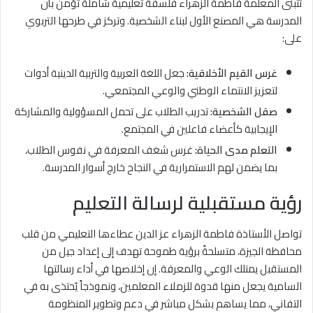
تتبنى المعلمة فاطمة الزهراء فلسفة تعليمية شاملة تؤمن بأن
المدرسة هي المصنع الأول لبناء الشخصية. وتركز في طرحها التربوي
على:
غرس القيم الأخلاقية:
جعل اللغة العربية والتربية الدينية أدوات
لتعزيز الانتماء الوطني والوعي المجتمعي.
صقل الشخصية:
تدريب الطلاب على تحمل المسؤولية والمشاركة
الإيجابية كأعضاء فاعلين في المجتمع.
التعلم مدى الحياة:
غرس شغف المعرفة في نفوس الطلاب،
بما يضمن لهم الاستمرارية في النجاح خارج أسوار المدرسة.
رؤية مستقبلية لرسالة التعليم
تواصل الأستاذة فاطمة الزهراء عز الدين عطاءها التعليمي من قلب
محافظة الجيزة، متسلحةً برؤية طموحة تهدف إلى إعداد جيل من
المستقبل يمتلك الوعي والمعرفة. إن إخلاصها في أداء رسالتها
السامية يجعل منها قدوة للزملاء المعلمين، ونموذجاً يُحتذى به في
التفاني، مما يساهم بشكل مباشر في دعم وتطوير المنظومة