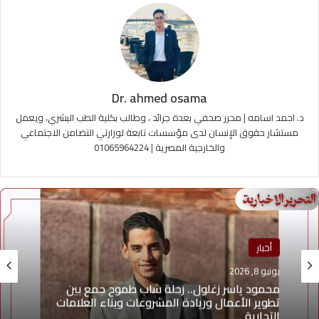
Dr. ahmed osama
د. احمد اسامه | محرر صحفي بعدة جرائد ، وطالب بكلية الطب البشري، ويعمل
مستشار حقوق الإنسان لدى مؤسسات تابعة لوزارتي التضامن الاجتماعي
والخارجية المصرية | 01065964224
منوعات
أخبار
يونيو 4, 2026
يوسف أيمن درويش.. عقلية بيعية شابة تقود التغيير
يونيو 8, 2026
وتؤهل الشباب لسوق العمل2026