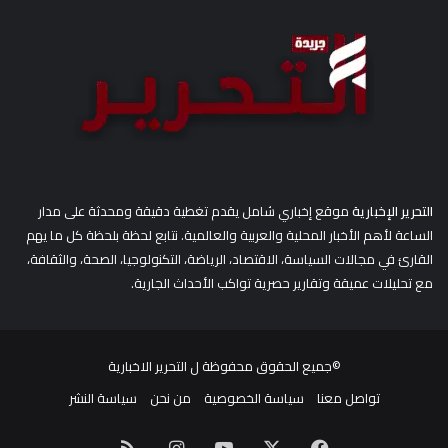
:
التحرير الإخبارية
موقع إخباري شامل يقدم تغطية دقيقة ومحدثة على مدار
الساعة لأهم الأخبار المحلية والعربية والعالمية. نتابع لحظة بلحظة كل ما يهم
القارئ في مجالات السياسة، الاقتصاد، الرياضة، التكنولوجيا، الصحة، والثقافة،
مع تحليلات عميقة وتقارير حصرية تواكب الأحداث الجارية.
©جميع الحقوق محفوظة ل
التحرير الاخبارية
تواصل معنا
سياسة الخصوصية
من نحن
سياسة النشر
‫X
فيسبوك
‫YouTube
انستقرام
ملخص