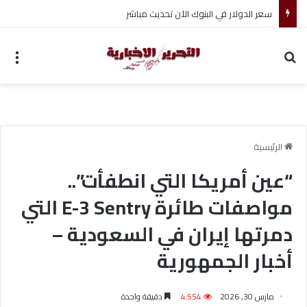
ضبط متهم بممارسة انتحال صفة ضابط واستيقاف السيارات
بحث عن
الق
الرئيسية
“عين أمريكا التي انطفأت”..
مواصفات طائرة E-3 Sentry التي
دمرتها إيران في السعودية –
أخبار الجمهورية
مارس 30, 2026
4٬554
دقيقة واحدة