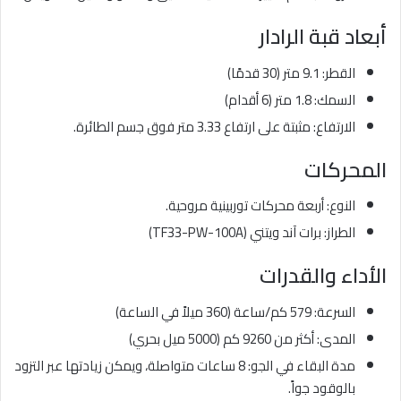
أبعاد قبة الرادار
القطر: 9.1 متر (30 قدمًا)
السمك: 1.8 متر (6 أقدام)
الارتفاع: مثبتة على ارتفاع 3.33 متر فوق جسم الطائرة.
المحركات
النوع: أربعة محركات توربينية مروحية.
الطراز: برات آند ويتني (TF33-PW-100A)
الأداء والقدرات
السرعة: 579 كم/ساعة (360 ميلاً في الساعة)
المدى: أكثر من 9260 كم (5000 ميل بحري)
مدة البقاء في الجو: 8 ساعات متواصلة، ويمكن زيادتها عبر التزود
بالوقود جواً.