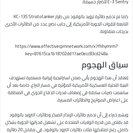
E-3 Sentry لأضرار جسيمة.
كما تم تدمير طائرة تزويد بالوقود من طراز KC-135 Stratotanker
التابعة للقوات الجوية الأمريكية، إلى جانب تضرر عدد من الطائرات الأخرى
بدرجات متفاوتة.
https://www.effectivecpmnetwork.com/x7fhhymrm?
key=87615ca1b18702dd17ae0ecc83cd248a
سياق الهجوم
يُعتقد أن هذا الهجوم يأتي ضمن استراتيجية إيرانية مستمرة تستهدف
البنية التحتية العسكرية الأمريكية المؤثرة في مسار النزاع، خاصة بعد أن
ساهمت ضربات سابقة في إضعاف قدرات الدفاع الجوي في المنطقة
على اعتراض الصواريخ والطائرات المسيرة.
ويشير خبراء إلى أن تدمير طائرات الإنذار المبكر وطائرات التزويد بالوقود
قد يقلص من قدرة الولايات المتحدة على تشغيل قدراتها الجوية بشكل
كامل، رغم امتلاكها مئات طائرات التزود بالوقود، في مقابل 20 طائرة