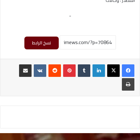
المصدر : وكالات
-
نسخ الرابط
لينكدإن
‏Tumblr
بينتيريست
‏Reddit
‏VKontakte
مشاركة عبر البريد
طباعة