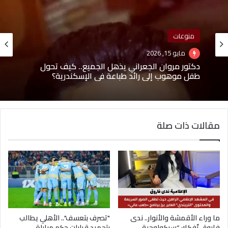
منوعات
مايو 15, 2026
دكتور مروان الجعراني يذهل الجميع.. كيف تحول
طفل موهوب إلى رائد طباعة في الإسكندرية؟
مقالات ذات صلة
ما وراء الأقمشة والأنوار.. ندى
"تصرف بتعسف".. الأهلي يطالب
فاروق تُفكك “سيكولوجية
بتجميد قرارات حكم مباراة