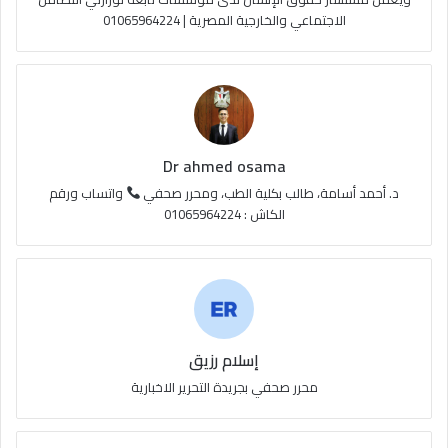
الاجتماعي والخارجية المصرية | 01065964224
ق
ع
R
S
Dr ahmed osama
S
د. أحمد أسامة، طالب بكلية الطب، ومحرر صحفي
واتساب ورقم
الكاش : 01065964224
إسلام رزيق
محرر صحفي بجريدة التحرير الاخبارية