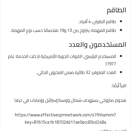
الطاقم
طاقم الطيران: 4 أفراد.
طاقم المهمة: يتراوح بين 13 و19 متخصصًا حسب نوع المهمة.
المستخدمون والعدد
المستخدم الرئيسي: القوات الجوية الأمريكية (دخلت الخدمة عام
1977)
العدد المتوفر: 32 طائرة ضمن المخزون الحالي.
اقرأ أيضًا:
هجوم صاروخي يستهدف شمال ووسط إسرائيل وإصابات في حيفا
https://www.effectivecpmnetwork.com/x7fhhymrm?
key=87615ca1b18702dd17ae0ecc83cd248a