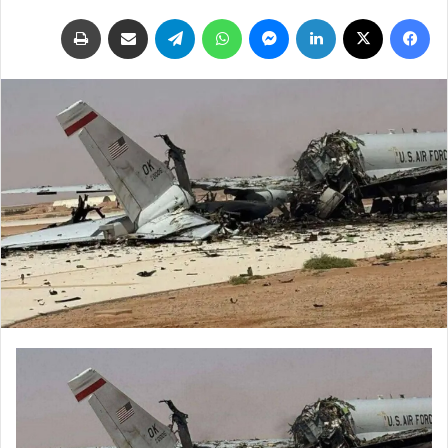
فيسبوك
‫X
لينكدإن
ماسنجر
واتساب
تيلقرام
مشاركة عبر البريد
طباعة