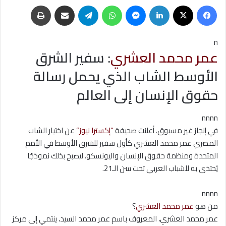
فيسبوك
‫X
لينكدإن
ماسنجر
واتساب
تيلقرام
مشاركة عبر البريد
طباعة
n
عمر محمد العشري
: سفير الشرق
الأوسط الشاب الذي يحمل رسالة
حقوق الإنسان إلى العالم
nnnn
في إنجاز غير مسبوق، أعلنت صحيفة
“إكسترا نيوز”
عن اختيار الشاب
المصري عمر محمد العشري كأول سفير للشرق الأوسط في الأمم
المتحدة ومنظمة حقوق الإنسان واليونسكو، ليصبح بذلك نموذجًا
يُحتذى به للشباب العربي تحت سن الـ21.
nnnn
من هو
عمر محمد العشري
؟
عمر محمد العشري، المعروف باسم عمر محمد السيد، ينتمي إلى مركز