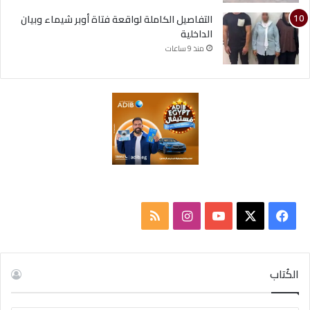
التفاصيل الكاملة لواقعة فتاة أوبر شيماء وبيان
الداخلية
منذ 9 ساعات
‫X
فيسبوك
‫YouTube
انستقرام
ملخص
الموقع
RSS
الكُتاب