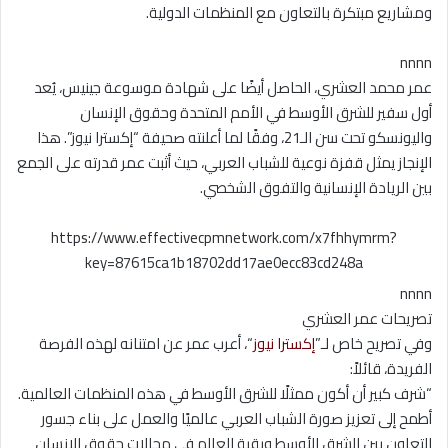
ومشاريع مبتكرة بالتعاون مع المنظمات الدولية.
nnnn
عمر محمد العشري، الحاصل أيضًا على شهادة موسوعة جينيس، يُعد
أول سفير للشرق الأوسط في الأمم المتحدة وحقوق الإنسان
واليونسكو تحت سن الـ21، وفقًا لما أعلنته صحيفة “إكسترا نيوز”. هذا
الإنجاز يمثل قفزة نوعية للشباب العربي، حيث أثبت عمر قدرته على الجمع
بين الريادة الإنسانية والتفوق الشخصي.
https://www.effectivecpmnetwork.com/x7fhhymrm?
key=87615ca1b18702dd17ae0ecc83cd248a
nnnn
تصريحات عمر العشري
وفي تصريح خاص لـ”
إكسترا نيوز
“، أعرب عمر عن امتنانه لهذه الفرصة
الفريدة، قائلاً:
“شرف كبير أن أكون ممثلًا للشرق الأوسط في هذه المنظمات العالمية.
أطمح إلى تعزيز صورة الشباب العربي عالميًا والعمل على بناء جسور
التعاون بين الشرق الأوسط وبقية العالم في مجالات حقوق الإنسان