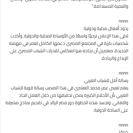
والتنمية المستدامة.”
nnnn
ردود أفعال محلية ودولية
لاقى هذا الإعلان ترحيبًا واسعًا من الأوساط المحلية والدولية. وأكدت
شخصيات بارزة في المجتمع المصري دعمها الكامل لعمر في مهمته
الجديدة، معتبرين أن نجاحه هو انعكاس لقدرات الشباب المصري على
الإبداع والريادة.
nnnn
رسالة أمل للشباب العربي
يعتبر تعيين عمر محمد العشري في هذا المنصب رسالة قوية للشباب
العربي بأن الأحلام الكبيرة يمكن تحقيقها من خلال العمل الجاد
والتفاني. وتجسد هذه الخطوة دور مصر الرائد في تقديم نماذج مشرفة
على الساحة الدولية.
nnnn
ختامًا