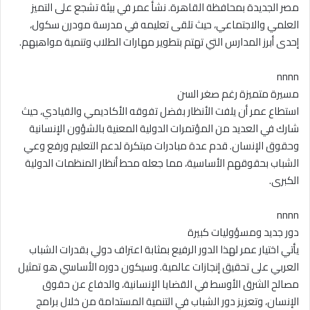
مصر الجديدة بمحافظة القاهرة. نشأ عمر في بيئة تشجع على التميز
العلمي والاجتماعي، حيث تلقى تعليمه في مدرسة مودرن سكول،
إحدى أبرز المدارس التي تهتم بتطوير مهارات الطلاب وتنمية مواهبهم.
nnnn
مسيرة متميزة رغم صغر السن
استطاع عمر أن يلفت الأنظار بفضل تفوقه الأكاديمي والقيادي، حيث
شارك في العديد من المؤتمرات الدولية المعنية بالشؤون الإنسانية
وحقوق الإنسان. قدم عدة مبادرات مبتكرة لدعم التعليم ورفع وعي
الشباب بحقوقهم الأساسية، مما جعله محط أنظار المنظمات الدولية
الكبرى.
nnnn
دور جديد ومسؤوليات كبيرة
يأتي اختيار عمر لهذا الدور الرفيع بمثابة اعتراف دولي بقدرات الشباب
العربي على تحقيق إنجازات عالمية. وسيكون دوره الأساسي هو تمثيل
مصالح الشرق الأوسط في القضايا الإنسانية، والدفاع عن حقوق
الإنسان، وتعزيز دور الشباب في التنمية المستدامة من خلال برامج