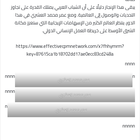
يبقى هذا الإنجاز دليلًا على أن الشباب العربي يمتلك القدرة على تجاوز
التحديات والوصول إلى العالمية. ومع عمر محمد العشري في هذا
الدور، ينتظر العالم الكثير من الإسهامات الإيجابية التي ستعزز مكانة
الشرق الأوسط على خريطة العمل الإنساني الدولي.
https://www.effectivecpmnetwork.com/x7fhhymrm?
key=87615ca1b18702dd17ae0ecc83cd248a
nnnn
nnnn
n
عمر محمد العشري
nnnn
عمر محمد العشري
n
عمر محمد العشري
nnnnn