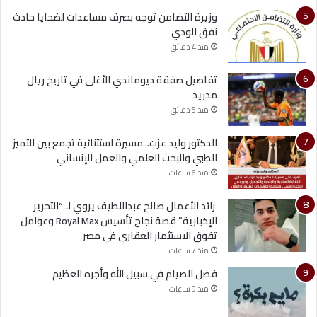
وزيرة التضامن توجه بصرف مساعدات لضحايا حادث
نفق الودي
منذ 4 دقائق
تفاصيل صفقة ديوماندي الأغلى في تاريخ ريال
مدريد
منذ 5 دقائق
الدكتور وليد عزت.. مسيرة استثنائية تجمع بين التميز
الطبي والبحث العلمي والعمل الإنساني
منذ 6 ساعات
رائد الأعمال صالح عبداللطيف يروي لـ “التحرير
الإخبارية” قصة نجاح تأسيس Royal Max وعوامل
تفوق الاستثمار العقاري في مصر
منذ 7 ساعات
فضل الصيام في سبيل الله وأجره العظيم
منذ 9 ساعات