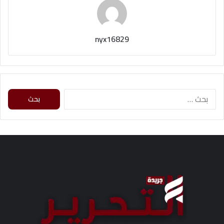
nyx16829
البحث
عن: