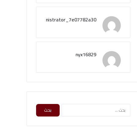
administrator_7e07782a30
nyx16829
ا
ل
ب
ح
ث