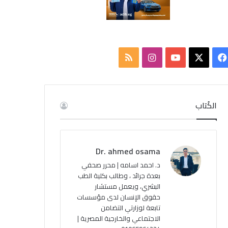
ف
ا
م
ي
X
Y
ن
ل
س
o
س
خ
الكُتاب
ب
u
ت
ص
و
T
ق
ا
Dr. ahmed osama
ك
u
ر
ل
د. احمد اسامه | محرر صحفي
بعدة جرائد ، وطالب بكلية الطب
b
ا
م
البشري، ويعمل مستشار
حقوق الإنسان لدى مؤسسات
e
م
و
تابعة لوزارتي التضامن
ق
الاجتماعي والخارجية المصرية |