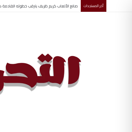
أخر المستجدات
تعليم أسوان يجري مقابلات لـ145 متقدماً لوظائف المدارس