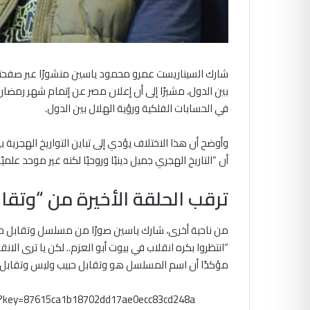
شارك السيناريست عمرو محمود ياسين منشورًا عبر صفحته
بين الدول، مشيرًا إلى أن إعلان مصر عن إتمام شهر رم
في الحسابات الفلكية ورؤية الهلال بين الدول.
وأوضح أن هذا الاختلاف يؤدي إلى تباين التواريخ الهجرية ب
أن “التاريخ الهجري جميل دينيًا وروحيًا لكنه غير موحد علميًا 
ترقب الحلقة الأخيرة من “وتقا
من ناحية أخرى، شارك ياسين صورًا من مسلسل وتقابل حبيب
“انتظروا بكره انقلاب في بيوت أبو العزم.. لكن يا ترى 
مؤكدًا أن اسم المسلسل هو وتقابل حبيب وليس وتقابل
m?key=87615ca1b18702dd17ae0ecc83cd248a