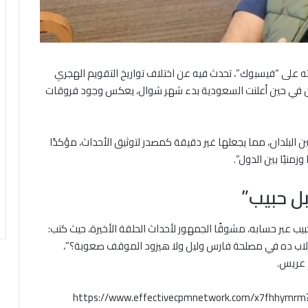
 على “فيسبوك”، تحدث فيه عن اختلاف تواريخ التقويم الهجري
ضان في حين أعلنت السعودية بدء شهر شوال، يعكس وجود فروقات
ين البلدان، مما يجعلها غير دقيقة كمصدر لتوثيق الأحداث، مؤكدًا
وزمنيًا بين الدول”.
بل حبيب”
 عبر حسابه، مشوقًا الجمهور لأحداث الحلقة الأخيرة، حيث كتب:
الانقلاب ده في مصلحة فارس وليل ولا هيزود الموقف صعوبة؟”،
 عريس.
https://www.effectivecpmnetwork.com/x7fhhymr