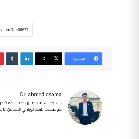
لينكدإن
‏Tumblr
فيسبوك
‫X
Dr. ahmed osama
د. احمد اسامه | محرر صحفي بعدة جرا
مؤسسات تابعة لوزارتي التضامن الاجتماعي وا