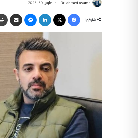
Dr. ahmed osama
مارس 30, 2025
فيسبوك
‫X
لينكدإن
ماسنجر
مشاركة عبر البريد
شاركها