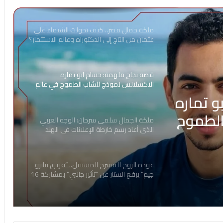
ملكة جمال مصر.. كيف تحولت الشيماء علي
عثمان من التاج إلى الدكتوراه وعالم الاستثمار؟
قصة نجاح ملهمة: حسام ابو تماره
الاكسلانس نموذج للشاب الطموح في عالم
خدمات المحمول
 تماره
الطموح
ملكة الجمال سلمى سرحان: الوجه العربي
الذي أعاد رسم خارطة الإعلانات في الهند
عودة الروح للمسرح المستقل.. “فريق تياترو
جيم” يرفع الستار عن “تأثير جانبي” بمشاركة 16
موهبة شابة