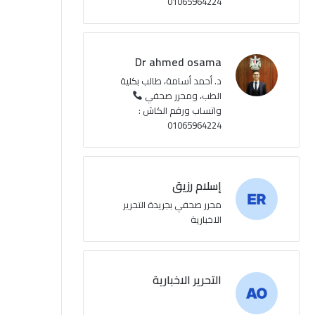
01065964224
ع
R
Dr ahmed osama
S
د. أحمد أسامة، طالب بكلية
الطب، ومحرر صحفي
S
واتساب ورقم الكاش :
01065964224
إسلام رزيق
محرر صحفي بجريدة التحرير
الاخبارية
التحرير الاخبارية