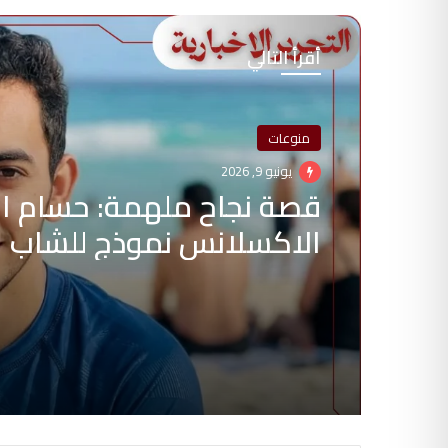
أقرأ التالي
منوعات
يونيو 9, 2026
قصة نجاح ملهمة: حسام ابو
الاكسلانس نموذج للشاب 
في عالم خدمات المحمول