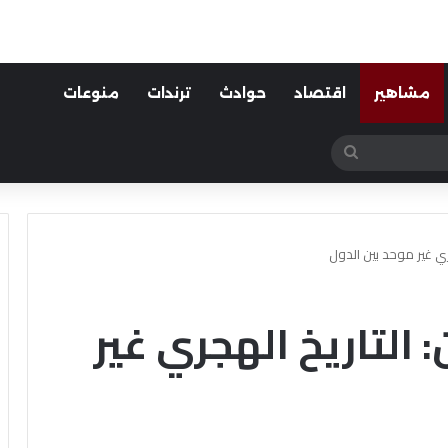
مشاهير
اقتصاد
حوادث
ترندات
منوعات
بحث
عن
ري غير موحد بين الدول
‏التاريخ الهجري غير