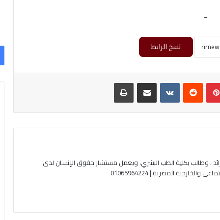
-
نسخ الرابط
بينتيريست
‏Reddit
‏VKontakte
مشاركة عبر البريد
طباعة
ئد ، وطالب بكلية الطب البشري، ويعمل مستشار حقوق الإنسان لدى
لخارجية المصرية | 01065964224