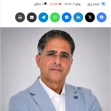
إسلام رزيق
يوليو 5, 2026
4٬559
2 دقائق
فيسبوك
‫X
لينكدإن
ماسنجر
واتساب
تيلقرام
مشاركة عبر البريد
طباعة