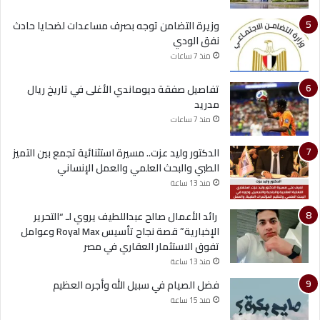
وزيرة التضامن توجه بصرف مساعدات لضحايا حادث
نفق الودي
منذ 7 ساعات
تفاصيل صفقة ديوماندي الأغلى في تاريخ ريال
مدريد
منذ 7 ساعات
الدكتور وليد عزت.. مسيرة استثنائية تجمع بين التميز
الطبي والبحث العلمي والعمل الإنساني
منذ 13 ساعة
رائد الأعمال صالح عبداللطيف يروي لـ “التحرير
الإخبارية” قصة نجاح تأسيس Royal Max وعوامل
تفوق الاستثمار العقاري في مصر
منذ 13 ساعة
فضل الصيام في سبيل الله وأجره العظيم
منذ 15 ساعة