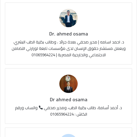
و
T
ق
ا
ك
u
ر
ل
Dr. ahmed osama
b
ا
م
د. احمد اسامه | محرر صحفي بعدة جرائد ، وطالب بكلية الطب البشري،
e
م
و
ويعمل مستشار حقوق الإنسان لدى مؤسسات تابعة لوزارتي التضامن
الاجتماعي والخارجية المصرية | 01065964224
ق
ع
R
S
Dr ahmed osama
S
د. أحمد أسامة، طالب بكلية الطب، ومحرر صحفي
واتساب ورقم
الكاش : 01065964224