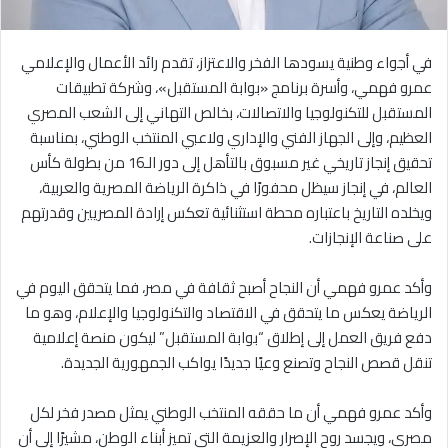
في أجواء وطنية يسودها الفخر والاعتزاز، تقدم رائد الأعمال والإعلامي
عمرو فهمي، وأسرة برنامج «بوابة المستقبل»، وشركة تطبيقات
المستقبل للتكنولوجيا والاتصالات، بخالص التهاني إلى الشعب المصري
العظيم، وإلى الجهاز الفني والإداري ولاعبي المنتخب الوطني، بمناسبة
تحقيق إنجاز تاريخي غير مسبوق بالتأهل إلى دور الـ16 من بطولة كأس
العالم، في إنجاز سيظل محفورًا في ذاكرة الرياضة المصرية والعربية،
ويخلده التاريخ باعتباره محطة استثنائية تعكس إرادة المصريين وقدرتهم
على صناعة الإنجازات.
وأكد عمرو فهمي أن النجاح أصبح ثقافة في مصر، فما يتحقق اليوم في
الرياضة يعكس ما يتحقق في الاقتصاد والتكنولوجيا والإعلام، وهو ما
دفع فريق العمل إلى إطلاق “بوابة المستقبل” ليكون منصة إعلامية
تنقل قصص النجاح وتصنع وعيًا جديدًا يواكب الجمهورية الجديدة.
وأكد عمرو فهمي أن ما حققه المنتخب الوطني يمثل مصدر فخر لكل
مصري، ويجسد روح الإصرار والعزيمة التي تميز أبناء الوطن، مشيرًا إلى أن