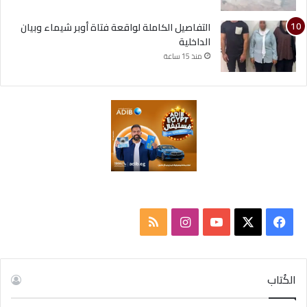
التفاصيل الكاملة لواقعة فتاة أوبر شيماء وبيان
الداخلية
منذ 15 ساعة
ف
ا
م
ي
X
Y
ن
ل
س
o
س
خ
الكُتاب
ب
u
ت
ص