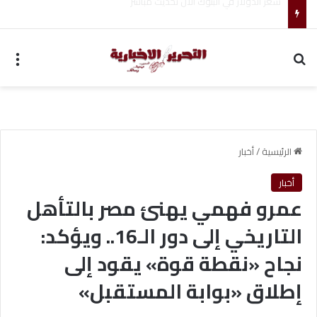
ضبط متهم بممارسة انتحال صفة ضابط واستيقاف السيارات
بحث عن
الق
الرئيسية
/
أخبار
أخبار
عمرو فهمي يهنئ مصر بالتأهل
التاريخي إلى دور الـ16.. ويؤكد:
نجاح «نقطة قوة» يقود إلى
إطلاق «بوابة المستقبل»