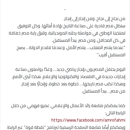
-
من نجاح إلى نجاح. ومن إنجاز إلى إنجاز.
ستظل مصر قادرة على صناعة التاريخ بإرادة أبنائها. وكل التوفيق
لمنتخبنا الوطني في مواصلة رحلته المونديالية، ولتبقَ راية مصر خفاقة
في كل المحافل. ومن مصر. يبدأ المستقبل.
“عندما ينتصر المنتخب… ينتصر الأمل. وعندما تتقدم الدولة… يصبح
المستقبل أقرب.”
اليوم يحتفل المصريون بإنجاز رياضي جديد… وغدًا يواصلون صناعة
إنجازات جديدة في الاقتصاد والتكنولوجيا والإعلام. هكذا تُبنى الأمم،
وهكذا تكتب مصر تاريخها… خطوة بعد خطوة، وإنجازًا بعد إنجاز.
من مصر… يبدأ المستقبل.
كما يمكنكم متابعة رائد الأعمال والإعلامي عمرو فهمي من خلال
الرابط التالي:
https://www.facebook.com/amrofahmi
ويمكنكم أيضًا متابعة الصفحة الرسمية لبرنامج “نقطة قوة” عبر الرابط