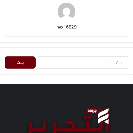
nyx16829
ا
ل
ب
ح
ث
ع
ن
: