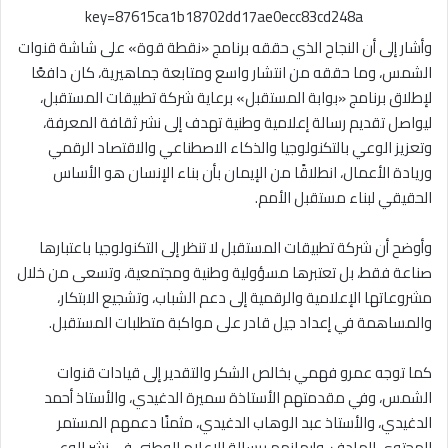
key=87615ca1b18702dd17ae0ecc83cd248a
وأشار إلى أن النجاح الذي حققه برنامج «نقطة قوة» على شاشة قنوات
الشمس، وما حققه من انتشار واسع ومتابعة جماهيرية، كان دافعًا
لإطلاق برنامج «بوابة المستقبل» برعاية شركة تطبيقات المستقبل،
ليواصل تقديم رسالة إعلامية وطنية تهدف إلى نشر ثقافة المعرفة،
وتعزيز الوعي بالتكنولوجيا والذكاء الاصطناعي والاقتصاد الرقمي
وريادة الأعمال، انطلاقًا من الإيمان بأن بناء الإنسان هو الأساس
الحقيقي لبناء مستقبل الأمم.
وأوضح أن شركة تطبيقات المستقبل لا تنظر إلى التكنولوجيا باعتبارها
صناعة فقط، بل تعتبرها مسؤولية وطنية ومجتمعية، وتسعى من خلال
مشروعاتها الإعلامية والرقمية إلى دعم الشباب، وتشجيع الابتكار،
والمساهمة في إعداد جيل قادر على مواكبة متطلبات المستقبل.
كما توجه عمرو فهمي بخالص الشكر والتقدير إلى قيادات قنوات
الشمس، وفي مقدمتهم الأستاذة سميرة الدغيدي، والأستاذ أحمد
الدغيدي، والأستاذ عبد الوهاب الدغيدي، مثمنًا دعمهم المستمر
للمحتوى الهادف، وإيمانهم برسالة الإعلام الوطني في نشر الوعي