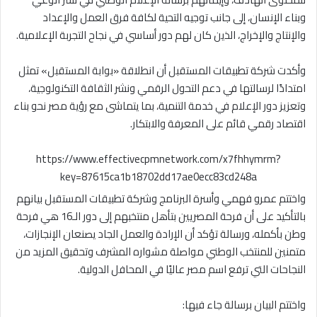
وبناء الإنسان، إلى جانب توجيه التحية لكافة فرق العمل والإعداد
والإنتاج والإخراج، الذين كان لهم دور أساسي في نجاح التجربة الإعلامية.
وأكدت شركة تطبيقات المستقبل أن انطلاقة «بوابة المستقبل» تمثل
امتدادًا لرسالتها في دعم التحول الرقمي ونشر الثقافة التكنولوجية،
وتعزيز دور الإعلام في خدمة التنمية، بما يتماشى مع رؤية مصر نحو بناء
اقتصاد رقمي قائم على المعرفة والابتكار.
https://www.effectivecpmnetwork.com/x7fhhymrm?
key=87615ca1b18702dd17ae0ecc83cd248a
واختتم عمرو فهمي وأسرة البرنامج وشركة تطبيقات المستقبل بيانهم
بالتأكيد على أن فرحة المصريين بتأهل منتخبهم إلى دور الـ16 هي فرحة
وطن بأكمله، ورسالة تؤكد أن الإرادة والعمل الجاد يصنعان الإنجازات،
متمنين للمنتخب الوطني مواصلة مشواره المشرف وتحقيق المزيد من
النجاحات التي ترفع اسم مصر عاليًا في المحافل الدولية.
واختتم البيان برسالة جاء فيها: