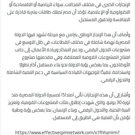
الإنجازات الكبرى في مختلف المجالات، سواء الرياضية أو الاقتصادية أو
التكنولوجية أو الإعلامية، تؤكد أن مصر تمتلك طاقات بشرية قادرة على
المنافسة وتحقيق المستحيل.
وأضاف أن هذا الإنجاز الوطني يتزامن مع مرحلة تشهد فيها الدولة
المصرية نهضة شاملة في مختلف القطاعات، في ظل التوسع في
مشروعات التحول الرقمي، ودعم الابتكار وريادة الأعمال، إلى جانب
افتتاح المشروعات القومية العملاقة، وفي مقدمتها مشروع
الأوكتاجون، بما يعكس رؤية الدولة نحو بناء مستقبل أكثر تطورًا
واستدامة، تنفيذًا لتوجيهات القيادة السياسية في دعم التنمية الشاملة
والتحول الرقمي.
وأشار إلى أن هذه الإنجازات تأتي امتدادًا لمسيرة الدولة المصرية منذ
ثورة 30 يونيو، والتي شهدت إطلاق مئات المشروعات القومية، وتعزيز
البنية التحتية، والتحول الرقمي، وبناء الإنسان، بما يعكس رؤية وطنية
تؤمن بأن التنمية هي الطريق إلى المستقبل.
https://www.effectivecpmnetwork.com/x7fhhymrm?