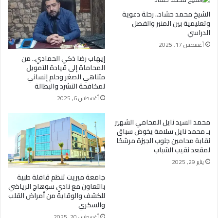
الشيخ محمد حشاد.. رحلة دعوية
وتعليمية بين المنبر والفصل
الدراسي
أغسطس 17, 2025
إيهاب رضا ذكي الحمادي.. من
المحاماة إلى قيادة التمويل
متناهي الصغر وحلم إنساني
لمكافحة التشرد والبطالة
أغسطس 6, 2025
محمد السيد نايل المحامي الشهير
بـ محمد نايل سلامة يخوض سباق
نقابة محامين جنوب الجيزة مرشحًا
لمقعد نقيب الشباب
يناير 29, 2025
جامعة ميريت تنظم قافلة طبية
بالتعاون مع نادي سوهاج الرياضي
للكشف والوقاية من أمراض القلب
والسكري
أغسطس 20, 2025