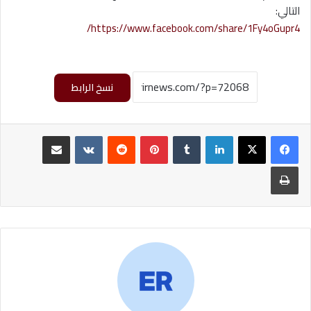
التالي:
https://www.facebook.com/share/1Fy4oGupr4/
نسخ الرابط
لينكدإن
‏Tumblr
بينتيريست
‏Reddit
‏VKontakte
مشاركة عبر البريد
طباعة