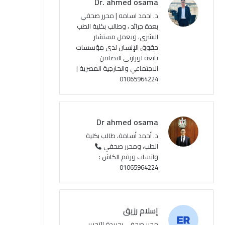
Dr. ahmed osama
ك
u
ر
ل
د. احمد اسامه | محرر صحفي
بعدة جرائد ، وطالب بكلية الطب
b
ا
م
البشري، ويعمل مستشار
حقوق الإنسان لدى مؤسسات
e
م
و
تابعة لوزارتي التضامن
ق
الاجتماعي والخارجية المصرية |
01065964224
ع
R
Dr ahmed osama
S
د. أحمد أسامة، طالب بكلية
الطب، ومحرر صحفي
S
واتساب ورقم الكاش :
01065964224
إسلام رزيق
محرر صحفي بجريدة التحرير