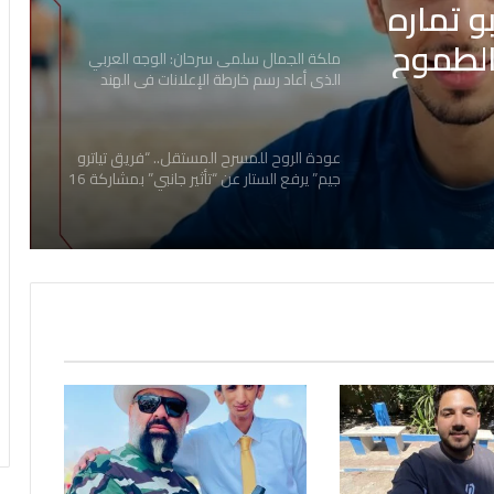
 تماره
الطموح
ملكة الجمال سلمى سرحان: الوجه العربي
الذي أعاد رسم خارطة الإعلانات في الهند
عودة الروح للمسرح المستقل.. “فريق تياترو
جيم” يرفع الستار عن “تأثير جانبي” بمشاركة 16
موهبة شابة