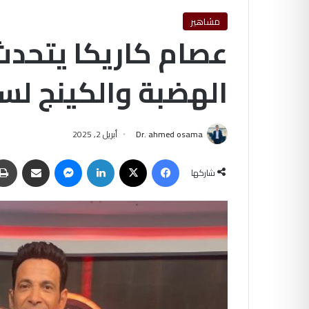
مشاهير
عصام كاريكا يتحدث
الهضبة والكينج لس
Dr. ahmed osama
أبريل 2, 2025
فيسبوك
‫X
لينكدإن
ماسنجر
مشاركة عبر البريد
شاركها