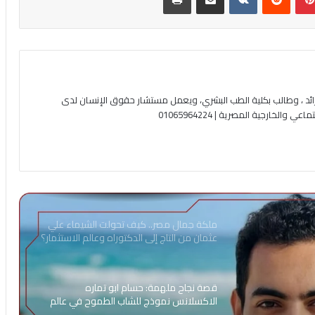
ئد ، وطالب بكلية الطب البشري، ويعمل مستشار حقوق الإنسان لدى
لخارجية المصرية | 01065964224
ملكة جمال مصر.. كيف تحولت الشيماء علي
عثمان من التاج إلى الدكتوراه وعالم الاستثمار؟
قصة نجاح ملهمة: حسام ابو تماره
الاكسلانس نموذج للشاب الطموح في عالم
خدمات المحمول