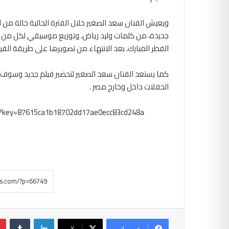
ويعيش الفنان سعد الصغير خلال الفترة الحالية حالة من 
جديدة، من كلمات وليد رياض، وتوزيع موسيقي لكل من ع
الفطر المبارك، بعد الانتهاء من تصويرها على طريقة الفيد
كما يستعد الفنان سعد الصغير لتحضير فيلم جديد وسوف يع
الحفلات داخل وخارج مصر .
m?key=87615ca1b18702dd17ae0ecc83cd248a
لينكدإن
‏Tumblr
فيسبوك
‫X