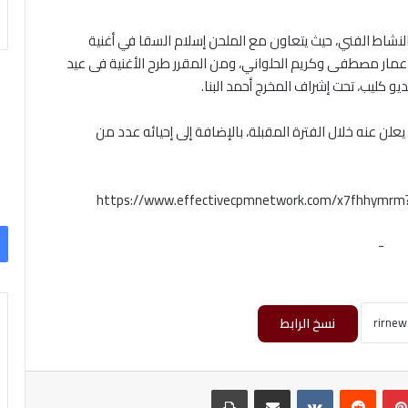
النشاط الفني، حيث يتعاون مع الملحن إسلام السقا في أغنية
مار مصطفى وكريم الحلواني، ومن المقرر طرح الأغنية فى عيد
يو كليب، تحت إشراف المخرج أحمد البنا.
لن عنه خلال الفترة المقبلة، بالإضافة إلى إحيائه عدد من
https://www.effectivecpmnetwork.com/x7fhhymr
-
نسخ الرابط
بينتيريست
‏Reddit
‏VKontakte
مشاركة عبر البريد
طباعة