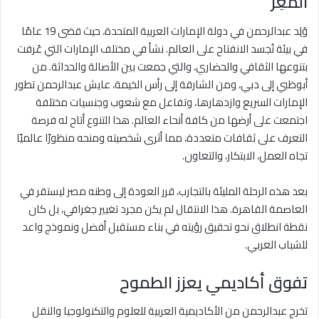
المُعِز
وُلِد عبدالرحمن في دولة الإمارات العربية المتحدة، حيث قضى 19 عامًا
في بيئة تُجسد الانفتاح على العالم. نشأ في مختلف الإمارات التي عُرفت
بتنوعها الثقافي والحضاري، والتي جمعت بين الأصالة والحداثة. من
أبوظبي إلى دبي، ومن الشارقة إلى رأس الخيمة، عايش عبدالرحمن تطور
الإمارات السريع وازدهارها، وتفاعل مع شعوب وجنسيات مختلفة
اجتمعت على أرضها من كافة أنحاء العالم. هذا التنوع أتاح له فرصة
التعرف على ثقافات متعددة، مما أثرى شخصيته ومنحه منظورًا عالميًا
تجاه العمل، الابتكار، والتعاون.
بعد هذه الرحلة المليئة بالتجارب، قرر العودة إلى وطنه مصر ليستقر في
العاصمة القاهرة. هذا الانتقال لم يكن مجرد تغيير جغرافي، بل كان
نقطة انطلاق نحو تحقيق رؤيته في بناء مستقبل أفضل ونموذج واعد
للشباب العربي.
تفوق أكاديمي يعزز الطموح
تخرج عبدالرحمن من الأكاديمية العربية للعلوم والتكنولوجيا والنقل