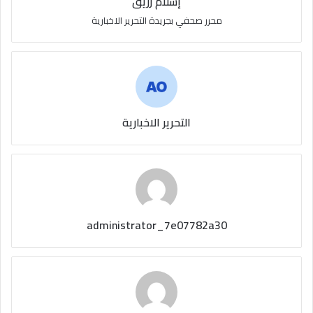
إسلام رزيق
محرر صحفي بجريدة التحرير الاخبارية
التحرير الاخبارية
administrator_7e07782a30