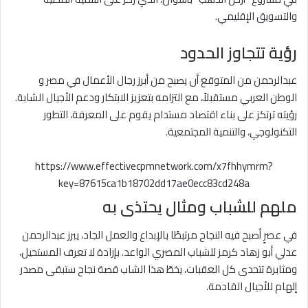
والتسويق الإقليمي.
رؤية تتجاوز الحدود
عبدالرحمن من المتوقع أن يصبح من أبرز رجال الأعمال في مصر و
الوطن العربي مستقبلاً، مع التزامه بتعزيز الابتكار ودعم الأجيال الشابة.
رؤيته ترتكز على بناء اقتصاد مستدام يقوم على المعرفة، التطور
التكنولوجي، والتنمية المجتمعية.
https://www.effectivecpmnetwork.com/x7fhhymrm?
key=87615ca1b18702dd17ae0ecc83cd248a
ملهم للشباب ومثال يحتذى به
في عصرٍ أصبح فيه النجاح مرتبطًا بالإبداع والعمل الجاد، يبرز عبدالرحمن
عدلي أبو زهاد كرمز للشباب المصري الواعد. بإرادة لا تعرف المستحيل،
ومثابرة تتحدى كل العقبات، يخطّ هذا الشاب قصة نجاح ستبقى مصدر
إلهام للأجيال القادمة.