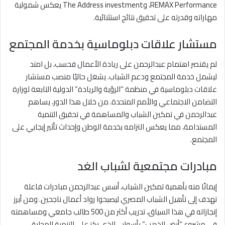
REMAX Performance، وThe Address investment يعكس شمولية
مهاراته وقدرته على تحقيق نتائج استثنائية.
مستشار علاقات دبلوماسية بخدمة المجتمع
لم يقتصر اهتمام عبدالرحمن على ريادة الأعمال فحسب، بل امتد
ليشمل خدمة المجتمع ودعم الشباب. يشغل حاليًا منصب مستشار
علاقات دبلوماسية في منظمة “الرؤية والريادة” الدولية التابعة لوزارة
التضامن الاجتماعي والأمم المتحدة. من خلال هذا الدور، يساهم
عبدالرحمن في تمكين الشباب والمساهمة في تحقيق التنمية
المستدامة، مما يعكس التزامه بخدمة الوطن وإحداث تأثير إيجابي على
المجتمع.
مبادرات مجتمعية لشباب الغد
إيمانًا منه بأهمية تمكين الشباب، أسس عبدالرحمن مبادرات فاعلة
تهدف إلى تأهيل الشباب المصري ليصبحوا رواد أعمال ناجحين. ومن أبرز
إنجازاته في هذا السياق، تدريب أكثر من 500 طالب جامعي ومساهمته
في مشروع “أرض الذهب” بأسوان، الذي ركز على التنمية المحلية