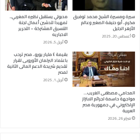
سيرة ومسيرة الشيخ محمد توفيق
مدبولي يستقبل نظيره المغربي..
مكرم.. أبو حنيفة الصغير وعالم
تمهيدا لتدشين أعمال لجنة
الأزهر الجليل
التنسيق المشتركة – التحرير
الاخباريه
أغسطس 20, 2025
أبريل 5, 2026
بقيمة ٤ مليار يورو.. مصر ترحب
باعتماد البرلمان الأوروبى لقرار
تقديم شريحة الدعم المالى الثانية
لمصر
أبريل 1, 2025
المحامي مصطفى الغريب…
مواجهة حاسمة لجرائم الابتزاز
الإلكتروني في جمهورية مصر
العربية
فبراير 26, 2026