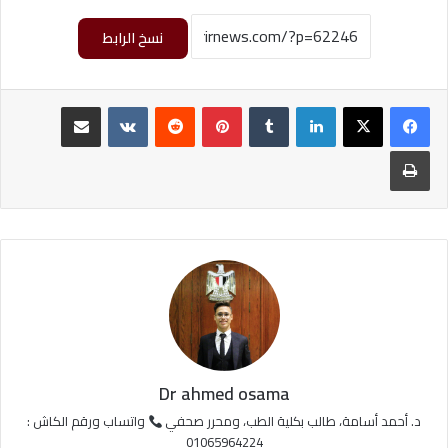
نسخ الرابط
لينكدإن
بينتيريست
مشاركة عبر البريد
طباعة
Dr ahmed osama
د. أحمد أسامة، طالب بكلية الطب، ومحرر صحفي
واتساب ورقم الكاش :
01065964224