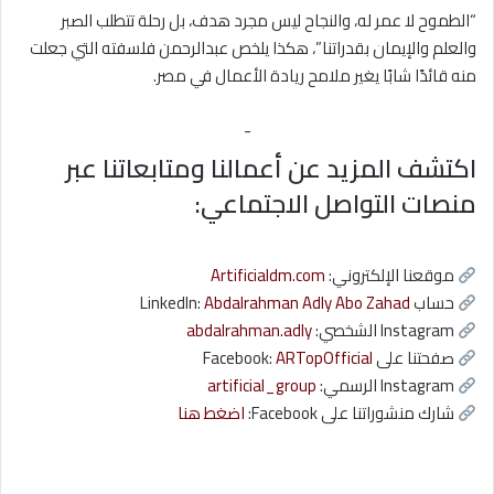
“الطموح لا عمر له، والنجاح ليس مجرد هدف، بل رحلة تتطلب الصبر
والعلم والإيمان بقدراتنا”، هكذا يلخص عبدالرحمن فلسفته التي جعلت
منه قائدًا شابًا يغير ملامح ريادة الأعمال في مصر.
-
اكتشف المزيد عن أعمالنا ومتابعاتنا عبر
منصات التواصل الاجتماعي:
موقعنا الإلكتروني:
Artificialdm.com
حساب LinkedIn:
Abdalrahman Adly Abo Zahad
Instagram الشخصي:
abdalrahman.adly
صفحتنا على Facebook:
ARTopOfficial
Instagram الرسمي:
artificial_group
شارك منشوراتنا على Facebook:
اضغط هنا