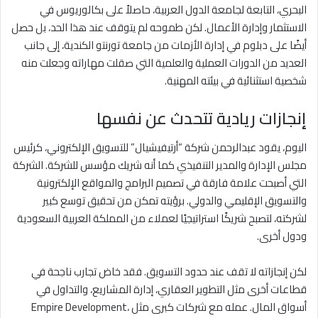
البحري، التابعة لجامعة الدول العربية، حاصلاً على بكالوريوس في
الاستثمار وإدارة الأعمال. لكن طموحه لم يتوقف عند هذا الحد، بل حصل
أيضًا على دبلوم في إدارة الأزمات من جامعة تورنتو الكندية، إلى جانب
العديد من الدورات العملية والعلمية التي صقلت مهاراته وجعلت منه
شخصية استثنائية في بيئته المهنية.
إنجازات ريادية تتحدث عن نفسها
اليوم، يقود عبدالرحمن شركة “أرتيفيشيال” للتسويق الإلكتروني، كرئيس
مجلس الإدارة والمدير التنفيذي كما أنه شريك مؤسس للشركة. الشركة
التي أصبحت علامة فارقة في تصميم البرامج والمواقع الإلكترونية
والتسويق الإقليمي والدولي. برؤيته تمكن من تحقيق توسع كبير
لشركته، لتصبح شريكًا استراتيجيًا لعملاء من المملكة العربية السعودية
ودول أخرى.
لكن إنجازاته لا تقف عند حدود التسويق. فقد خاض تجارب ناجحة في
قطاعات أخرى مثل التطوير العقاري، إدارة المشاريع، والتداول في
أسواق المال. عمله مع شركات كبرى مثل Empire Development،