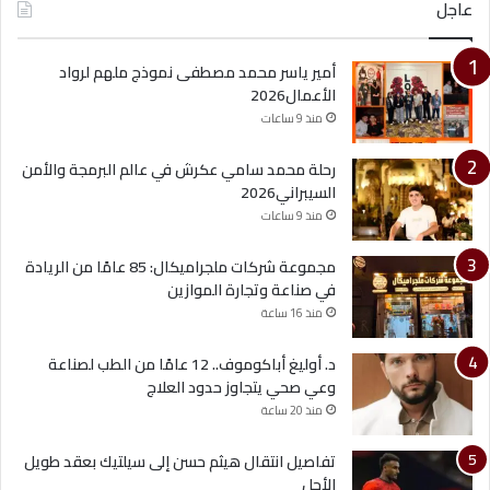
عاجل
أمير ياسر محمد مصطفى نموذج ملهم لرواد
الأعمال2026
منذ 9 ساعات
رحلة محمد سامي عكرش في عالم البرمجة والأمن
السيبراني2026
منذ 9 ساعات
مجموعة شركات ملجراميكال: 85 عامًا من الريادة
في صناعة وتجارة الموازين
منذ 16 ساعة
د. أوليغ أباكوموف.. 12 عامًا من الطب لصناعة
وعي صحي يتجاوز حدود العلاج
منذ 20 ساعة
تفاصيل انتقال هيثم حسن إلى سيلتيك بعقد طويل
الأجل