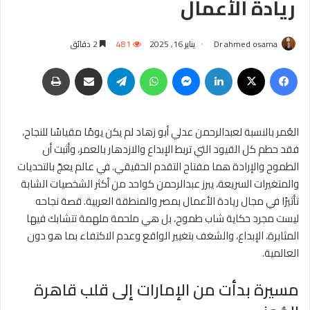
ريادة الأعمال
Dr ahmed osama
يناير 16, 2025
481
2 دقائق
فيسبوك
‫X
لينكدإن
ماسنجر
واتساب
تيلقرام
مشاركة عبر البريد
طباعة
العُمر بالنسبة لعبدالرحمن عدلي أبو زهاد لم يكن يومًا مقياسًا للنجاح،
فقد حطم كل القيود التي تربط الإبداع والازدهار بالعمر، وأثبت أن
الطموح والإرادة هما مفتاح التقدم الحقيقي. في عالم يعجّ بالتحديات
والمتغيرات السريعة، يبرز عبدالرحمن كواحد من أكثر الشخصيات الشابة
تأثيرًا في مجال ريادة الأعمال بمصر والمنطقة العربية. قصة نجاحه
ليست مجرد حكاية شاب طموح، بل هي ملحمة ملهمة تتشابك فيها
المثابرة، الإبداع، والشغف بتغيير الواقع وعدم الاكتفاء بما هو دون
العالمية.
مسيرة بدأت من الإمارات إلى قلب قاهرة