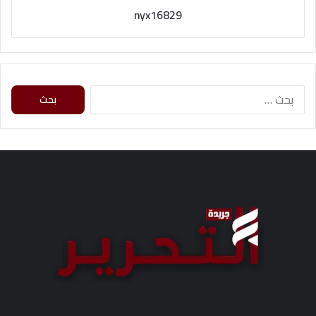
nyx16829
البحث
عن: