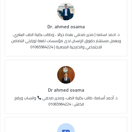
و
T
ق
ا
ك
u
ر
ل
Dr. ahmed osama
b
ا
م
د. احمد اسامه | محرر صحفي بعدة جرائد ، وطالب بكلية الطب البشري،
e
م
و
ويعمل مستشار حقوق الإنسان لدى مؤسسات تابعة لوزارتي التضامن
الاجتماعي والخارجية المصرية | 01065964224
ق
ع
R
S
Dr ahmed osama
S
د. أحمد أسامة، طالب بكلية الطب، ومحرر صحفي
واتساب ورقم
الكاش : 01065964224