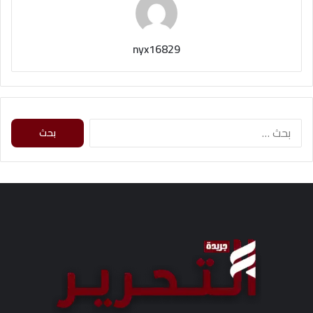
nyx16829
ا
ل
ب
ح
ث
ع
ن
: