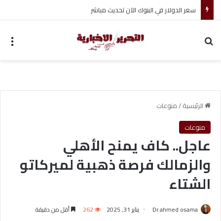
بحث عن
الق
الرئيسية
/
منوعات
منوعات
عاجل.. كاف يمنح الأهلي
والزمالك فرصة ذهبية لميركاتو
الشتاء
Dr ahmed osama
يناير 31, 2025
262
أقل من دقيقة