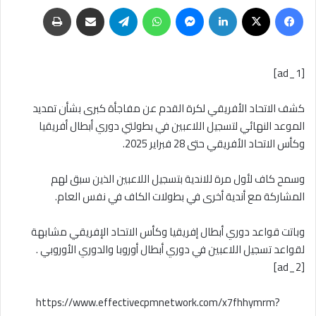
فيسبوك
‫X
لينكدإن
ماسنجر
واتساب
تيلقرام
مشاركة عبر البريد
طباعة
[ad_1]
كشف الاتحاد الأفريقي لكرة القدم عن مفاجأة كبرى بشأن تمديد
الموعد النهائي لتسجيل اللاعبين في بطولتي دوري أبطال أفريقيا
وكأس الاتحاد الأفريقي حتى 28 فبراير 2025.
وسمح كاف لأول مرة للاندية بتسجيل اللاعبين الذين سبق لهم
المشاركة مع أندية أخرى في بطولات الكاف في نفس العام.
وباتت قواعد دوري أبطال إفريقيا وكأس الاتحاد الإفريقي مشابهة
لقواعد تسجيل اللاعبين في دوري أبطال أوروبا والدوري الأوروبي .
[ad_2]
https://www.effectivecpmnetwork.com/x7fhhymrm?