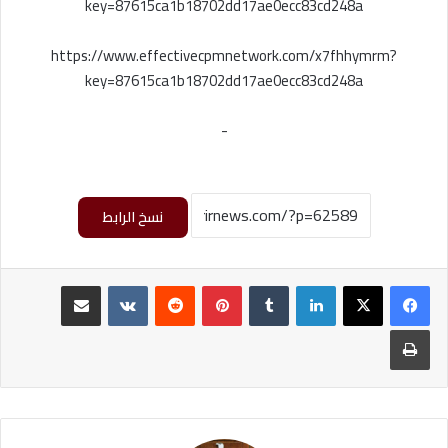
key=87615ca1b18702dd17ae0ecc83cd248a
https://www.effectivecpmnetwork.com/x7fhhymrm?
key=87615ca1b18702dd17ae0ecc83cd248a
-
نسخ الرابط
لينكدإن
‏Tumblr
بينتيريست
‏Reddit
‏VKontakte
مشاركة عبر البريد
طباعة