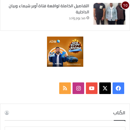
التفاصيل الكاملة لواقعة فتاة أوبر شيماء وبيان
الداخلية
منذ يوم واحد
ف
ا
م
ي
X
Y
ن
ل
س
o
س
خ
الكُتاب
ب
u
ت
ص