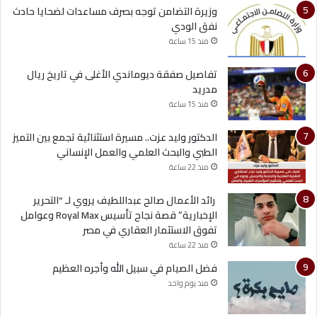
وزيرة التضامن توجه بصرف مساعدات لضحايا حادث
نفق الودي
منذ 15 ساعة
تفاصيل صفقة ديوماندي الأغلى في تاريخ ريال
مدريد
منذ 15 ساعة
الدكتور وليد عزت.. مسيرة استثنائية تجمع بين التميز
الطبي والبحث العلمي والعمل الإنساني
منذ 22 ساعة
رائد الأعمال صالح عبداللطيف يروي لـ “التحرير
الإخبارية” قصة نجاح تأسيس Royal Max وعوامل
تفوق الاستثمار العقاري في مصر
منذ 22 ساعة
فضل الصيام في سبيل الله وأجره العظيم
منذ يوم واحد