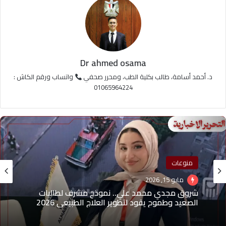
Dr ahmed osama
د. أحمد أسامة، طالب بكلية الطب، ومحرر صحفي
واتساب ورقم الكاش :
01065964224
منوعات
مايو 15, 2026
شروق مجدي محمد علي.. نموذج مشرف لطالبات
الصعيد وطموح يقود لتطوير العلاج الطبيعي 2026