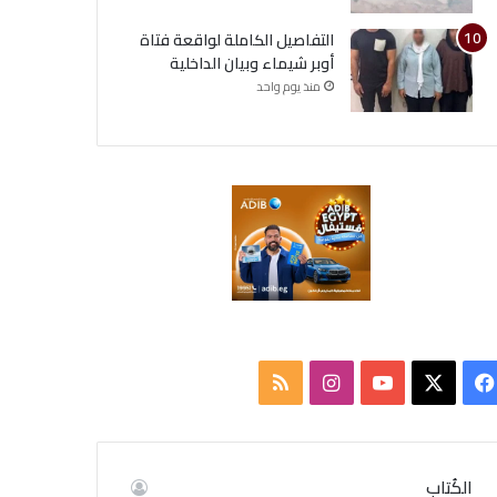
التفاصيل الكاملة لواقعة فتاة
أوبر شيماء وبيان الداخلية
منذ يوم واحد
ف
ا
م
ي
X
Y
ن
ل
س
o
س
خ
الكُتاب