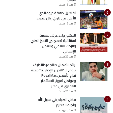
منذ 16 ساعة
تفاصيل صفقة ديوماندي
الأغلى في تاريخ ريال مدريد
منذ 16 ساعة
الدكتور وليد عزت.. مسيرة
استثنائية تجمع بين التميز الطبي
والبحث العلمي والعمل
الإنساني
منذ 22 ساعة
رائد الأعمال صالح عبداللطيف
يروي لـ “التحرير الإخبارية” قصة
نجاح تأسيس Royal Max
وعوامل تفوق الاستثمار
العقاري في مصر
منذ 23 ساعة
فضل الصيام في سبيل الله
وأجره العظيم
منذ يوم واحد