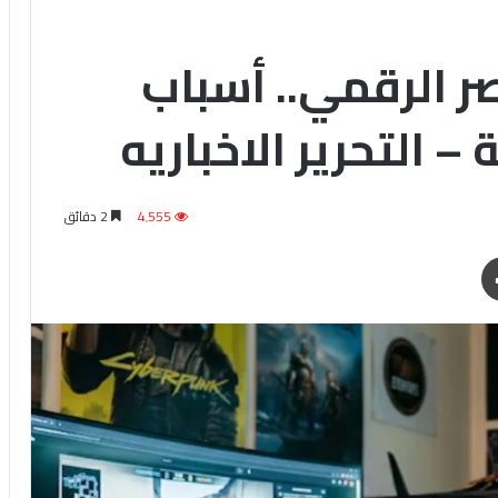
ر الرقمي.. أسباب
 التحرير الاخباريه
4٬555
2 دقائق
طباعة