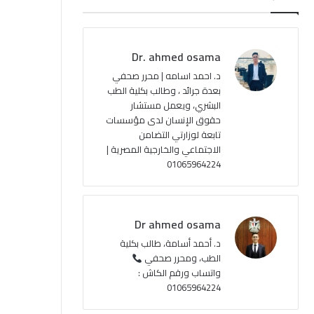
ب
u
ت
ص
و
T
ق
ا
Dr. ahmed osama
ك
u
ر
ل
د. احمد اسامه | محرر صحفي
بعدة جرائد ، وطالب بكلية الطب
b
ا
م
البشري، ويعمل مستشار
حقوق الإنسان لدى مؤسسات
e
م
و
تابعة لوزارتي التضامن
ق
الاجتماعي والخارجية المصرية |
01065964224
ع
R
Dr ahmed osama
S
د. أحمد أسامة، طالب بكلية
الطب، ومحرر صحفي
S
واتساب ورقم الكاش :
01065964224