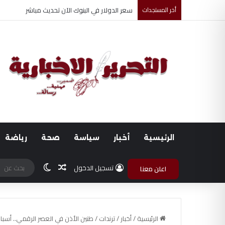
أخر المستجدات
ضبط متهم بممارسة انتحال صفة ضابط واستيقاف ا
الرئيسية
أخبار
سياسة
صحة
رياضة
مقال عشوائي
الوضع المظلم
تسجيل الدخول
اعلن معنا
الرئيسية
/
أخبار
/
ترندات
/
طنين الأذن في العصر الرقمي.. أسباب