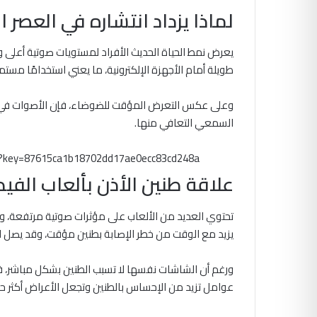
لماذا يزداد انتشاره في العصر 
يعرض نمط الحياة الحديث الأفراد لمستويات صوتية أعلى و
طويلة أمام الأجهزة الإلكترونية، ما يعني استخدامًا مستمر
وعلى عكس التعرض المؤقت للضوضاء، فإن الأصوات في ا
السمعي التعافي منها.
m?key=87615ca1b18702dd17ae0ecc83cd248a
علاقة طنين الأذن بألعاب الفيد
تحتوي العديد من الألعاب على مؤثرات صوتية مرتفعة، وغال
يزيد مع الوقت من خطر الإصابة بطنين مؤقت، وقد يصل ال
ورغم أن الشاشات نفسها لا تسبب الطنين بشكل مباشر، فإ
عوامل تزيد من الإحساس بالطنين وتجعل الأعراض أكثر ح