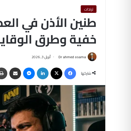
ترندات
طنين الأذن في العص
خفية وطرق الوقاية –
Dr ahmed osama
أبريل 3, 2026
فيسبوك
‫X
لينكدإن
ماسنجر
مشاركة عبر البريد
شاركها