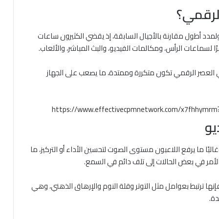
الرقمي؟
لمدد أطول مقارنة بالأجيال السابقة، إذ يقضي الكثيرون ساعات
ًا لسماعات الرأس، ومكالمات الفيديو، والبث المباشر، والألعاب.
لعصر الرقمي تكون متكررة وممتدة، ما يصعب على الجهاز
https://www.effectivecpmnetwork.com/x7fhhymr
يو
بًا ما يرفع اللاعبون مستوى الصوت لتحسين الأداء أو التركيز، ما
أمر في بعض الحالات إلى تلف دائم في السمع.
نها ترتبط بعوامل مثل التوتر وقلة النوم والإرهاق الذهني، وهي
دة.