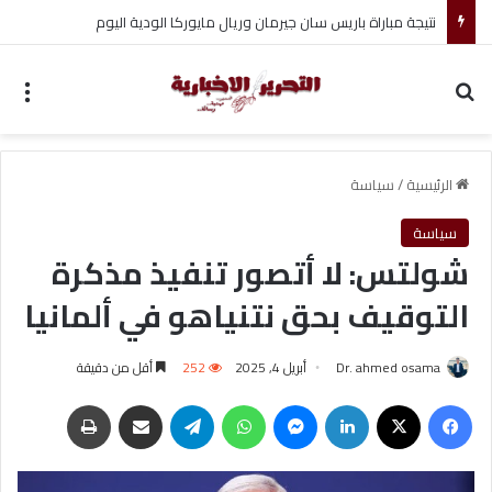
نتيجة مباراة باريس سان جيرمان وريال مايوركا الودية اليوم
بحث عن
الق
الرئيسية
/
سياسة
سياسة
شولتس: لا أتصور تنفيذ مذكرة
التوقيف بحق نتنياهو في ألمانيا
Dr. ahmed osama
أبريل 4, 2025
252
أقل من دقيقة
فيسبوك
‫X
لينكدإن
ماسنجر
واتساب
تيلقرام
مشاركة عبر البريد
طباعة