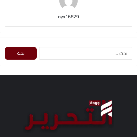
nyx16829
ا
ل
ب
ح
ث
ع
ن
: