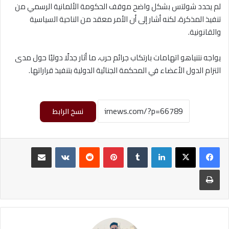
لم يحدد شولتس بشكل واضح موقف الحكومة الألمانية الرسمي من
تنفيذ المذكرة، لكنه أشار إلى أن الأمر معقد من الناحية السياسية
والقانونية.
يواجه نتنياهو اتهامات بارتكاب جرائم حرب، ما أثار جدلًا دوليًا حول مدى
التزام الدول الأعضاء في المحكمة الجنائية الدولية بتنفيذ قراراتها.
نسخ الرابط
لينكدإن
‏Tumblr
بينتيريست
‏Reddit
‏VKontakte
مشاركة عبر البريد
طباعة