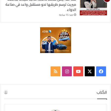
ميريت ترسم طريقها نحو مستقبل واعد في صناعة
الدواء
منذ 15 ساعة
ف
ا
م
ي
X
Y
ن
ل
س
o
س
خ
الكُتاب
ب
u
ت
ص
و
T
ق
ا