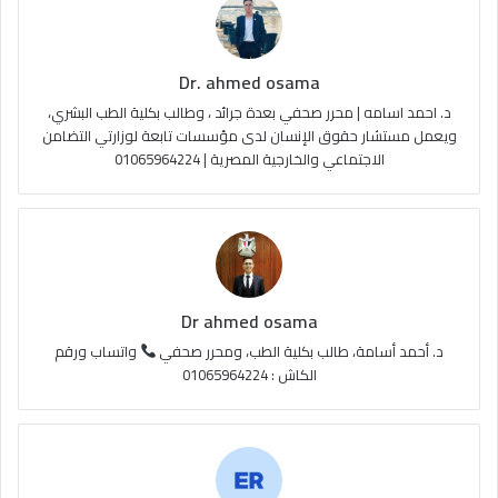
ك
u
ر
ل
Dr. ahmed osama
b
ا
م
د. احمد اسامه | محرر صحفي بعدة جرائد ، وطالب بكلية الطب البشري،
e
م
و
ويعمل مستشار حقوق الإنسان لدى مؤسسات تابعة لوزارتي التضامن
الاجتماعي والخارجية المصرية | 01065964224
ق
ع
R
S
Dr ahmed osama
S
د. أحمد أسامة، طالب بكلية الطب، ومحرر صحفي
واتساب ورقم
الكاش : 01065964224