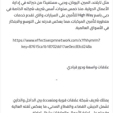
مثل تايلاند، الصين، اليونان، ودبي، مستفيدًا من خبراته في إدارة
الأعمال الدولية. منذ خمس سنوات، أسس شريف شركته الخاصة في
دبي باسم High Way للتأمين على السيارات، والتي تقدم خدمات
متطورة لتأمين المركبات، مما يعكس قدرته على التوسع والابتكار
في الأسواق العالمية.
https://www.effectivecpmnetwork.com/x7fhhymrm?
key=87615ca1b18702dd17ae0ecc83cd248a
علاقات واسعة ودور قيادي
-
يمتلك شريف شبكة علاقات قوية ومتعددة بين الداخل والخارج،
تشمل الجيش، القضاء، والقطاع المدني، ما يعكس ثقته العالية
وقدرته على إدارة الأعمال والعلاقات بشكل احترافي.