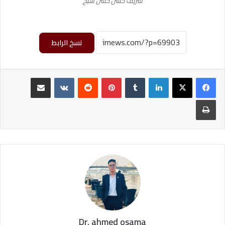
شريف حسن حسن سبح
نسخ الرابط
لينكدإن
‏Tumblr
بينتيريست
‏Reddit
‏VKontakte
مشاركة عبر البريد
طباعة
Dr. ahmed osama