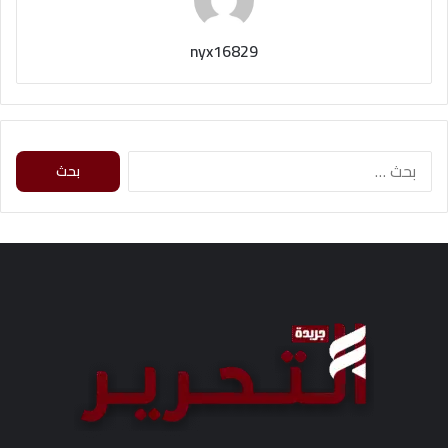
nyx16829
ا
ل
ب
ح
ث
ع
ن
: