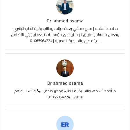
ك
u
ر
ل
Dr. ahmed osama
b
ا
م
د. احمد اسامه | محرر صحفي بعدة جرائد ، وطالب بكلية الطب البشري،
e
م
و
ويعمل مستشار حقوق الإنسان لدى مؤسسات تابعة لوزارتي التضامن
الاجتماعي والخارجية المصرية | 01065964224
ق
ع
R
S
Dr ahmed osama
S
د. أحمد أسامة، طالب بكلية الطب، ومحرر صحفي
واتساب ورقم
الكاش : 01065964224