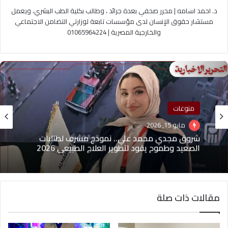
د. احمد اسامه | محرر صحفي بعدة جرائد ، وطالب بكلية الطب البشري، ويعمل
مستشار حقوق الإنسان لدى مؤسسات تابعة لوزارتي التضامن الاجتماعي
والخارجية المصرية | 01065964224
منوعات
منوعات
مايو 15, 2026
مايو 1, 2026
شروق مجدي محمد علي.. نموذج مشرف لطالبات
(بدون عنوان)
الصعيد وطموح يقود لتطوير العلاج الطبيعي 2026
مقالات ذات صلة