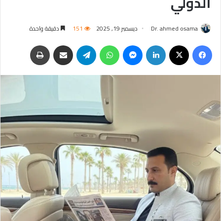
الدولي
Dr. ahmed osama
ديسمبر 19, 2025
151
دقيقة واحدة
فيسبوك
‫X
لينكدإن
ماسنجر
واتساب
تيلقرام
مشاركة عبر البريد
طباعة