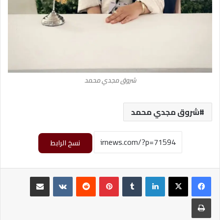
شروق مجدي محمد
شروق مجدي محمد
نسخ الرابط
لينكدإن
‏Tumblr
بينتيريست
‏Reddit
‏VKontakte
مشاركة عبر البريد
طباعة