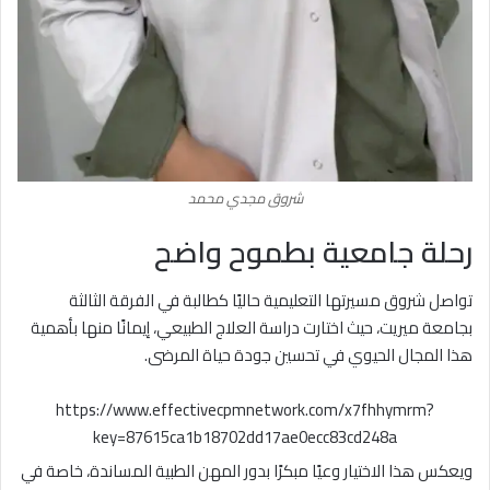
شروق مجدي محمد
رحلة جامعية بطموح واضح
تواصل شروق مسيرتها التعليمية حاليًا كطالبة في الفرقة الثالثة
بجامعة ميريت، حيث اختارت دراسة العلاج الطبيعي، إيمانًا منها بأهمية
هذا المجال الحيوي في تحسين جودة حياة المرضى.
https://www.effectivecpmnetwork.com/x7fhhymrm?
key=87615ca1b18702dd17ae0ecc83cd248a
ويعكس هذا الاختيار وعيًا مبكرًا بدور المهن الطبية المساندة، خاصة في