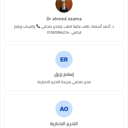
R
S
Dr ahmed osama
S
د. أحمد أسامة، طالب بكلية الطب، ومحرر صحفي
واتساب ورقم
الكاش : 01065964224
إسلام رزيق
محرر صحفي بجريدة التحرير الاخبارية
التحرير الاخبارية