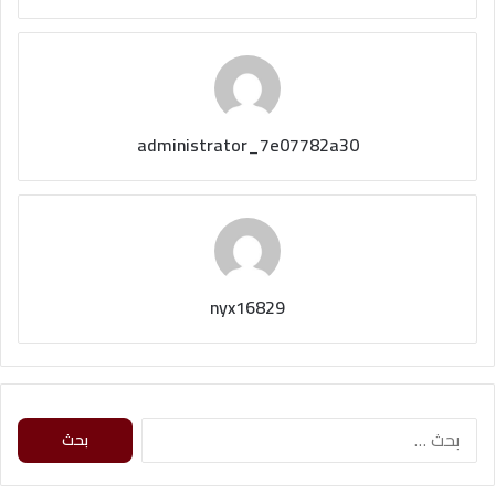
administrator_7e07782a30
nyx16829
ا
ل
ب