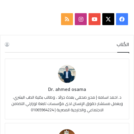
ف
ا
م
ي
X
Y
ن
ل
س
o
س
خ
الكُتاب
ب
u
ت
ص
و
T
ق
ا
ك
u
ر
ل
Dr. ahmed osama
b
ا
م
د. احمد اسامه | محرر صحفي بعدة جرائد ، وطالب بكلية الطب البشري،
e
م
و
ويعمل مستشار حقوق الإنسان لدى مؤسسات تابعة لوزارتي التضامن
الاجتماعي والخارجية المصرية | 01065964224
ق
ع