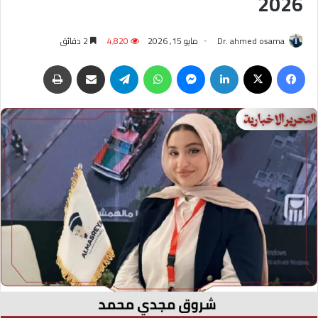
2026
Dr. ahmed osama
مايو 15, 2026
4٬820
2 دقائق
فيسبوك
‫X
لينكدإن
ماسنجر
واتساب
تيلقرام
مشاركة عبر البريد
طباعة