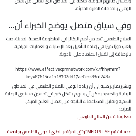
وتحسين حياتهم اليومية، خاصة في المناطق التي تعاني من نقص
الوعي بالخدمات الطبية الحديثة.
وفي سياق متصل، يوضح الخبراء أن…
العلاج الطبيعي يُعد من أهم الركائز في المنظومة الصحية الحديثة، حيث
يلعب دورًا كبيرًا في إعادة التأهيل بعد الإصابات والعمليات الجراحية،
بالإضافة إلى تقليل الاعتماد على الأدوية.
https://www.effectivecpmnetwork.com/x7fhhymrm?
key=87615ca1b18702dd17ae0ecc83cd248a
وتشير تقارير طبية إلى أن زيادة الوعي بالعلاج الطبيعي في المناطق
الريفية والصعيد يمكن أن يسهم بشكل كبير في تحسين مستوى الرعاية
الصحية وتقليل المضاعفات الناتجة عن إهمال العلاج المبكر.
للمزيد:
معلومات عن العلاج الطبيعي
عدسات تيم MED PULSE توثق المؤتمر الطبي الدولي الخامس بجامعة