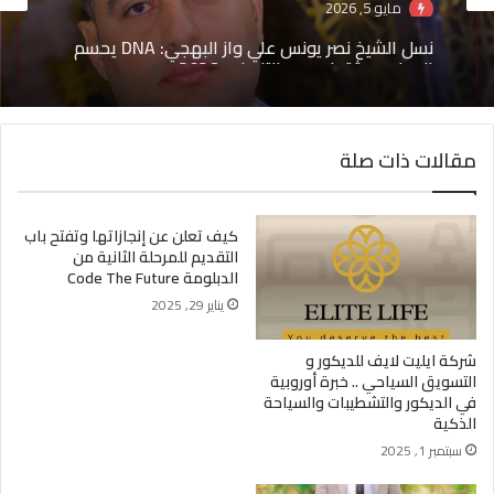
مايو 5, 2026
نسل الشيخ نصر يونس علي واز البهجي: DNA يحسم
الجدل ويوثق نسبهم التاريخي 2026
مقالات ذات صلة
كيف تعلن عن إنجازاتها وتفتح باب
التقديم للمرحلة الثانية من
الدبلومة Code The Future
يناير 29, 2025
شركة ايليت لايف للديكور و
التسويق السياحي .. خبرة أوروبية
في الديكور والتشطيبات والسياحة
الذكية
سبتمبر 1, 2025