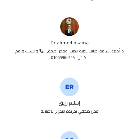
ق
ع
R
S
Dr ahmed osama
S
د. أحمد أسامة، طالب بكلية الطب، ومحرر صحفي
واتساب ورقم
الكاش : 01065964224
إسلام رزيق
محرر صحفي بجريدة التحرير الاخبارية