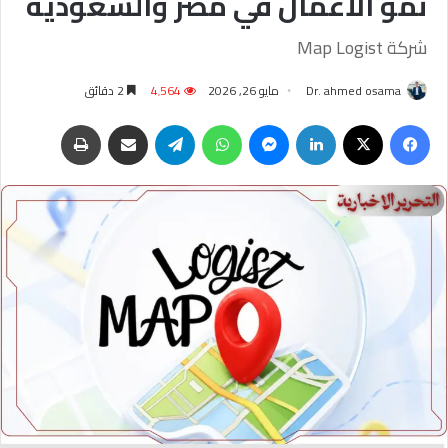
نمو الأعمال في مصر والسعودية
شركة Map Logist
Dr. ahmed osama
مايو 26, 2026
4٬564
2 دقائق
فيسبوك
‫X
لينكدإن
ماسنجر
واتساب
تيلقرام
مشاركة عبر البريد
طباعة