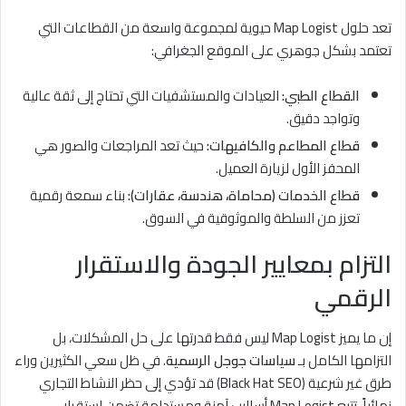
تعد حلول Map Logist حيوية لمجموعة واسعة من القطاعات التي
تعتمد بشكل جوهري على الموقع الجغرافي:
القطاع الطبي:
العيادات والمستشفيات التي تحتاج إلى ثقة عالية
وتواجد دقيق.
قطاع المطاعم والكافيهات:
حيث تعد المراجعات والصور هي
المحفز الأول لزيارة العميل.
قطاع الخدمات (محاماة، هندسة، عقارات):
بناء سمعة رقمية
تعزز من السلطة والموثوقية في السوق.
التزام بمعايير الجودة والاستقرار
الرقمي
إن ما يميز Map Logist ليس فقط قدرتها على حل المشكلات، بل
التزامها الكامل بـ
سياسات جوجل الرسمية
. في ظل سعي الكثيرين وراء
طرق غير شرعية (Black Hat SEO) قد تؤدي إلى حظر النشاط التجاري
نهائياً، تتبع Map Logist أساليب آمنة ومستدامة تضمن استقرار