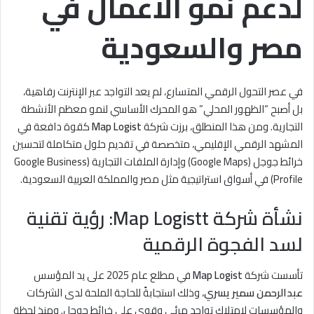
لدعم نمو الأعمال في
مصر والسعودية
في عصر التحول الرقمي المتسارع، لم يعد التواجد عبر الإنترنت رفاهية،
بل أصبح “الظهور المحلي” هو المحرك الأساسي لنمو معظم الأنشطة
التجارية. ومن هذا المنطلق، برزت شركة
Map Logist
كقوة دافعة في
المشهد الرقمي الإقليمي، متخصصة في تقديم حلول متكاملة لتحسين
خرائط جوجل (Google Maps) وإدارة الملفات التجارية (Google Business
Profile) في أسواق استراتيجية مثل مصر والمملكة العربية السعودية.
نشأة شركة
Map Logist
t: رؤية تقنية
لسد الفجوة الرقمية
تأسست شركة
Map Logist
في مطلع عام 2025 على يد المؤسس
عبدالرحمن سمير يسري
، وذلك استجابةً للحاجة الملحة لدى الشركات
والمؤسسات لامتلاك تواجد مرئي وقوي على خرائط جوجل. ومنذ لحظة