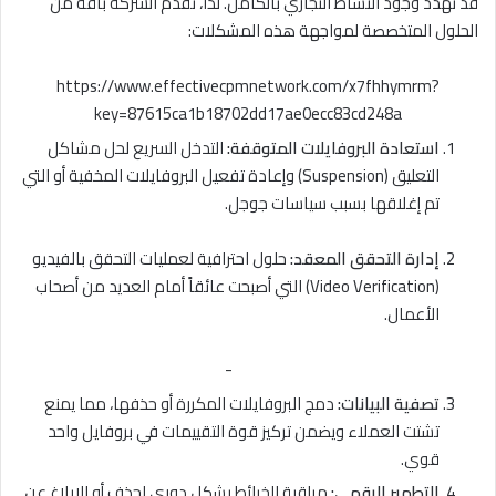
قد تهدد وجود النشاط التجاري بالكامل. لذا، تقدم الشركة باقة من
الحلول المتخصصة لمواجهة هذه المشكلات:
https://www.effectivecpmnetwork.com/x7fhhymrm?
key=87615ca1b18702dd17ae0ecc83cd248a
استعادة البروفايلات المتوقفة:
التدخل السريع لحل مشاكل
التعليق (Suspension) وإعادة تفعيل البروفايلات المخفية أو التي
تم إغلاقها بسبب سياسات جوجل.
إدارة التحقق المعقد:
حلول احترافية لعمليات التحقق بالفيديو
(Video Verification) التي أصبحت عائقاً أمام العديد من أصحاب
الأعمال.
-
تصفية البيانات:
دمج البروفايلات المكررة أو حذفها، مما يمنع
تشتت العملاء ويضمن تركيز قوة التقييمات في بروفايل واحد
قوي.
التطهير الرقمي:
مراقبة الخرائط بشكل دوري لحذف أو الإبلاغ عن