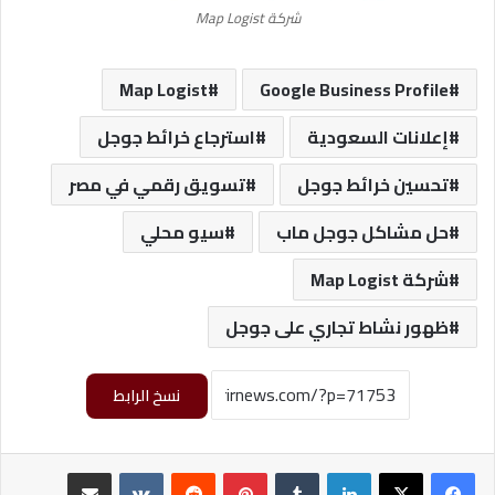
شركة Map Logist
Map Logist
Google Business Profile
إعلانات السعودية
استرجاع خرائط جوجل
تحسين خرائط جوجل
تسويق رقمي في مصر
حل مشاكل جوجل ماب
سيو محلي
شركة Map Logist
ظهور نشاط تجاري على جوجل
نسخ الرابط
لينكدإن
‏Tumblr
بينتيريست
‏Reddit
‏VKontakte
مشاركة عبر البريد