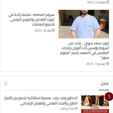
سبتمبر 4, 2025
سيرفر smmact : منصة رائدة في
تزويد التفاعل والترويج الرقمي
لجميع المنصات
يناير 30, 2025
ثروت سعد مهني .. شاب من
أسيوط يؤسس أحد أقوى براندات
الملابس في الصعيد باسم “فينوم
ستور”
ديسمبر 7, 2025
عاجل
الدكتور وليد عزت.. مسيرة استثنائية تجمع بين التميز
الطبي والبحث العلمي والعمل الإنساني
منذ 4 ساعات