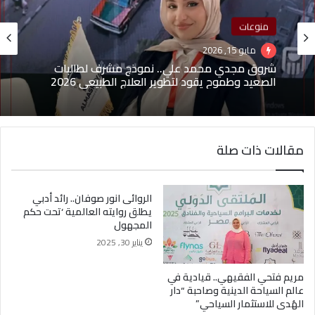
منوعات
منوعات
مايو 1, 2026
(بدون عنوان)
مايو 15, 2026
مقالات ذات صلة
شروق مجدي محمد علي.. نموذج مشرف لطالبات
الصعيد وطموح يقود لتطوير العلاج الطبيعي 2026
الروائى انور صوفان.. رائد أدبي
يطلق روايته العالمية ‘تحت حكم
المجهول
يناير 30, 2025
مريم فتحي الفقيهي.. قيادية في
عالم السياحة الدينية وصاحبة “دار
الهُدى للاستثمار السياحي”