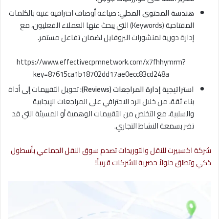
هندسة المحتوى المحلي:
صياغة أوصاف احترافية غنية بالكلمات
المفتاحية (Keywords) التي يبحث عنها العملاء الفعليون، مع
إدارة دورية لمنشورات البروفايل لضمان تفاعل مستمر.
https://www.effectivecpmnetwork.com/x7fhhymrm?
key=87615ca1b18702dd17ae0ecc83cd248a
استراتيجية إدارة المراجعات (Reviews):
تحويل التقييمات إلى أداة
بناء ثقة، من خلال الرد الاحترافي على المراجعات الإيجابية
والسلبية، مع التخلص من التقييمات الوهمية أو المسيئة التي قد
تضر بسمعة النشاط التجاري.
شركة اكسبيرت للنقل والتوريدات تصدم سوق النقل الجماعي بأسطول
ذكي وتطلق حلولاً حصرية للشركات قريباً!