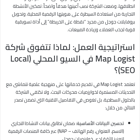
انطلاقها، وضعت الشركة نصب أعينها هدفاً واضحاً: تمكين الأنشطة
التجارية من استعادة السيطرة على هويتها الرقمية المحلية، وتحويل
بروفايلات جوجل من مجرد “نقطة على الخريطة” إلى أداة تسويقية
قوية لجذب العملاء وزيادة المبيعات.
استراتيجية العمل: لماذا تتفوق شركة
Map Logist
في السيو المحلي (Local
SEO)؟
تعتمد Map Logist في تقديم خدماتها على منهجية علمية تتماشى مع
التحديثات المستمرة لخوارزميات محركات البحث. ولا تكتفي الشركة
بالحلول السطحية، بل تغوص في التفاصيل التقنية التي تضمن تصدر
النتائج، من خلال:
تحسين البيانات الأساسية:
ضمان تطابق بيانات النشاط التجاري
(الاسم، العنوان، رقم الهاتف – NAP) عبر كافة المنصات الرقمية
لتعزيز الثقة لدى خوارزميات جوجل.