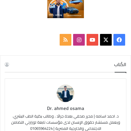
ف
ا
م
ي
X
Y
ن
ل
س
o
س
خ
الكُتاب
ب
u
ت
ص
و
T
ق
ا
ك
u
ر
ل
Dr. ahmed osama
b
ا
م
د. احمد اسامه | محرر صحفي بعدة جرائد ، وطالب بكلية الطب البشري،
e
م
و
ويعمل مستشار حقوق الإنسان لدى مؤسسات تابعة لوزارتي التضامن
الاجتماعي والخارجية المصرية | 01065964224