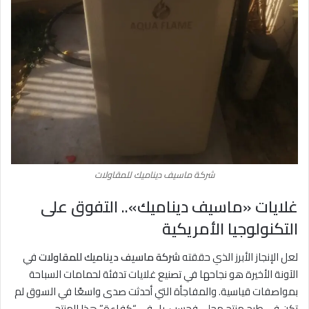
شركة ماسيف ديناميك للمقاولات
غلايات «ماسيف ديناميك».. التفوق على
التكنولوجيا الأمريكية
لعل الإنجاز الأبرز الذي حققته
شركة ماسيف ديناميك للمقاولات
في
الآونة الأخيرة هو نجاحها في تصنيع غلايات تدفئة لحمامات السباحة
بمواصفات قياسية. والمفاجأة التي أحدثت صدى واسعًا في السوق لم
تكن في طرح منتج محلي فحسب، بل في “كفاءة” هذا المنتج.