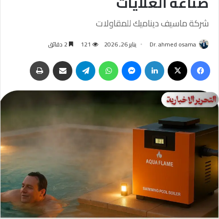
صناعة الغلايات
شركة ماسيف ديناميك للمقاولات
Dr. ahmed osama
يناير 26, 2026
121
2 دقائق
فيسبوك
‫X
لينكدإن
ماسنجر
واتساب
تيلقرام
مشاركة عبر البريد
طباعة