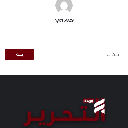
nyx16829
ا
ل
ب
ح
ث
ع
ن
: