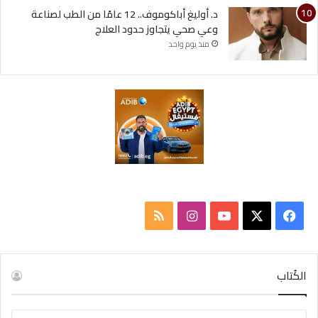
د. أوليغ أباكوموف.. 12 عامًا من الطب لصناعة
وعي صحي يتجاوز حدود العلاج
منذ يوم واحد
ف
ا
م
ي
X
Y
ن
ل
س
o
س
خ
الكُتاب
ب
u
ت
ص