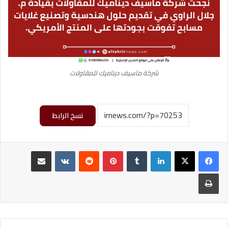
شركة ماسيف ديناميك للمقاولات
نسخ الرابط
لينكدإن
‏Tumblr
بينتيريست
‏Reddit
‏VKontakte
مشاركة عبر البريد
طباعة