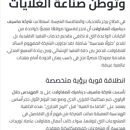
وتوطن صناعة الغلايات
في قطاع يزخر بالتحديات والمنافسة الشرسة، استطاعت
شركة ماسيف
ديناميك للمقاولات
أن تحجز لنفسها موقعًا متميزًا كواحدة من
الكيانات الواعدة التي لا تكتفي بتقديم خدمات التنفيذ التقليدية، بل
تقدم “حلولًا هندسية” شاملة. لقد تجاوزت الشركة المفهوم السائد
للمقاولات، لتدمج بين دقة التنفيذ الإنشائي وبين ريادة التصنيع المحلي،
مقدمة نموذجًا مصريًا نجح في كسب رهان الجودة أمام منتجات
عالمية عريقة.
انطلاقة قوية برؤية متخصصة
تأسست
شركة ماسيف ديناميك للمقاولات
على يد
المهندس جلال
الراوي
، خبير ميكانيكا القوى، الذي وضع منذ اليوم الأول حجر أساس
يعتمد على “الكفاءة الفنية” قبل “الربح التجاري”. هذه الخلفية
الهندسية العميقة مكنت الشركة من فهم أدق التفاصيل في
المشروعات التي تتولاها، سواء كانت أعمال مقاولات عامة، توريدات
هندسية، أو مشروعات كهروميكانيكية معقدة.