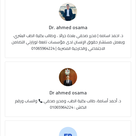
و
T
ق
ا
ك
u
ر
ل
Dr. ahmed osama
b
ا
م
د. احمد اسامه | محرر صحفي بعدة جرائد ، وطالب بكلية الطب البشري،
e
م
و
ويعمل مستشار حقوق الإنسان لدى مؤسسات تابعة لوزارتي التضامن
الاجتماعي والخارجية المصرية | 01065964224
ق
ع
R
S
Dr ahmed osama
S
د. أحمد أسامة، طالب بكلية الطب، ومحرر صحفي
واتساب ورقم
الكاش : 01065964224