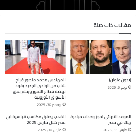
فرص عمل جديدة: مفاجأة خيالية لآلاف الشباب في
11 محافظة برواتب ضخمة!
Villa for sale in New Giza: Life for Real Estate
Leads Luxury Market
مقالات ذات صلة
(بدون عنوان)
المهندس محمد منصور فراج ..
شاب من الوادي الجديد يقود
يوليو 5, 2025
نهضة قطاع التمور ويحلم بغزو
الأسواق الأوروبية
نوفمبر 30, 2025
الموعد النهائي لحجز وحدات مبادرة
الذهب يحقق مكاسب قياسية في
بيتك في مصر
مصر خلال مارس 2025
مارس 31, 2025
مارس 30, 2025