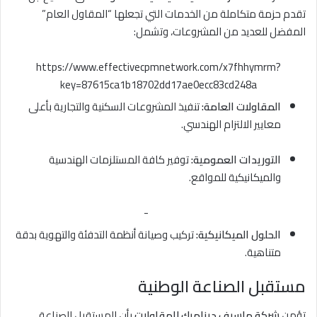
تقدم حزمة متكاملة من الخدمات التي تجعلها “المقاول العام”
المفضل للعديد من المشروعات، وتشمل:
https://www.effectivecpmnetwork.com/x7fhhymrm?
key=87615ca1b18702dd17ae0ecc83cd248a
المقاولات العامة:
تنفيذ المشروعات السكنية والتجارية بأعلى
معايير الالتزام الهندسي.
التوريدات العمومية:
توفير كافة المستلزمات الهندسية
والميكانيكية للمواقع.
-
الحلول الميكانيكية:
تركيب وصيانة أنظمة التدفئة والتهوية بدقة
متناهية.
مستقبل الصناعة الوطنية
تؤمن
شركة ماسيف ديناميك للمقاولات
بأن المستقبل للصناعة