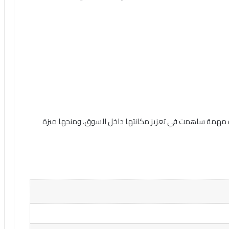
الوكالة على توكيل رسمي من TikTok خطوة مهمة ساهمت في تعزيز مكانتها داخل السوق، ومنحها ميزة