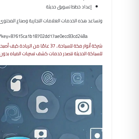
إعداد خطط تسويق حديثة
وتساعد هذه الخدمات العلامات التجارية وصناع المحتوى 
m?key=87615ca1b18702dd17ae0ecc83cd248a
شركة أنوار مكة للسياحة.. 37 عامًا من الريادة كيف أصبحت الخيار الأول للعمرة والحج في مصر؟
للسباكة الحديثة تتصدر خدمات كشف تسربات المياه بدون 