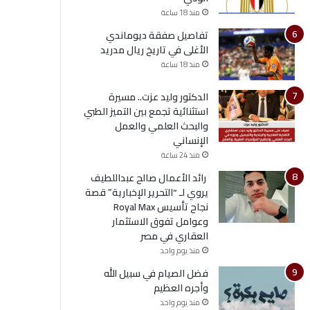
منذ 18 ساعة
تفاصيل صفقة ديوماندي
الأغلى في تاريخ ريال مدريد
منذ 18 ساعة
الدكتور وليد عزت.. مسيرة
استثنائية تجمع بين التميز الطبي
والبحث العلمي والعمل
الإنساني
منذ 24 ساعة
رائد الأعمال صالح عبداللطيف
يروي لـ “التحرير الإخبارية” قصة
نجاح تأسيس Royal Max
وعوامل تفوق الاستثمار
العقاري في مصر
منذ يوم واحد
فضل الصيام في سبيل الله
وأجره العظيم
منذ يوم واحد