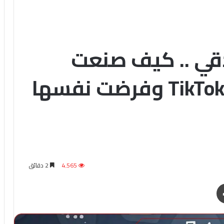
دقي .. كيف صنعت
وكالة الدقي نجوم TikTok وفرضت نفسها
4٬565
2 دقائق
طباعة