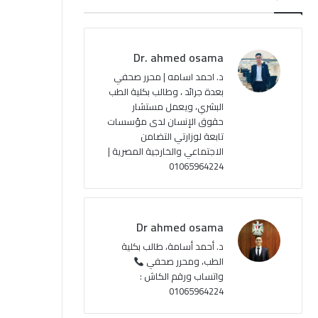
ب
u
ت
ص
و
T
ق
ا
Dr. ahmed osama
ك
u
ر
ل
د. احمد اسامه | محرر صحفي
بعدة جرائد ، وطالب بكلية الطب
b
ا
م
البشري، ويعمل مستشار
حقوق الإنسان لدى مؤسسات
e
م
و
تابعة لوزارتي التضامن
ق
الاجتماعي والخارجية المصرية |
01065964224
ع
R
Dr ahmed osama
S
د. أحمد أسامة، طالب بكلية
الطب، ومحرر صحفي
S
واتساب ورقم الكاش :
01065964224