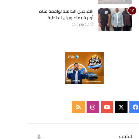
التفاصيل الكاملة لواقعة فتاة
أوبر شيماء وبيان الداخلية
منذ يوم واحد
ف
ا
م
ي
X
Y
ن
ل
س
o
س
خ
الكُتاب