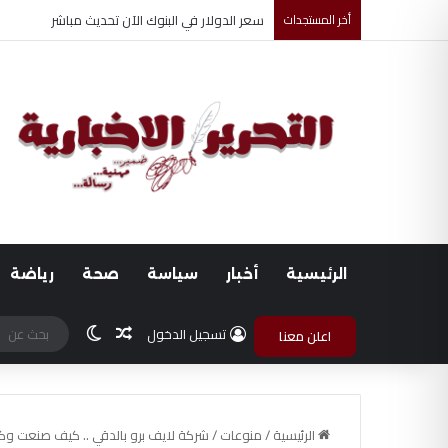
أخر المستجدات
ضبط متهم بممارسة انتحال صفة ضابط واستيقاف ا
الرئيسية
أخبار
سياسة
صحة
رياضة
مقال عشوائي
الوضع المظلم
تسجيل الدخول
اعلن معنا
الرئيسية
/
منوعات
/
شركة لايف برو بالدقي .. كيف صنعت وكالة الدقي نجوم TikTok وف