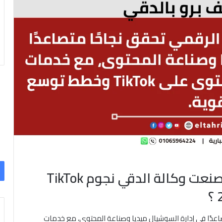
شركة لايف برو بالدقي .. كيف صنعت وكالة الدقي نجوم TikTok
اعدًا في إدارة السوشيال ميديا وصناعة المحتوى، مع خدمات