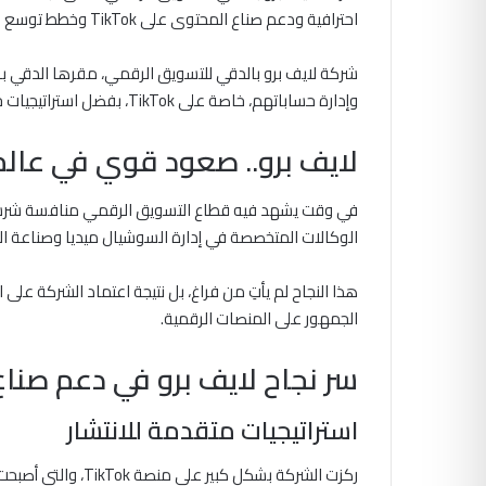
احترافية ودعم صناع المحتوى على TikTok وخطط توسع قوية.
شركة لايف برو بالدقي للتسويق الرقمي، مقرها الدقي بال
وإدارة حساباتهم، خاصة على TikTok، بفضل استراتيجيات حديثة يقودها رجل الأعمال مصطفى الفهد.
لايف برو.. صعود قوي في عالم
في وقت يشهد فيه قطاع التسويق الرقمي منافسة شر
الوكالات المتخصصة في إدارة السوشيال ميديا وصناعة ا
هذا النجاح لم يأتِ من فراغ، بل نتيجة اعتماد الشركة على
الجمهور على المنصات الرقمية.
سر نجاح لايف برو في دعم صنا
استراتيجيات متقدمة للانتشار
ركزت الشركة بشكل كبير على منصة TikTok، والتي أصبحت من أهم أدوات صناعة المحتوى في الوقت الحالي.