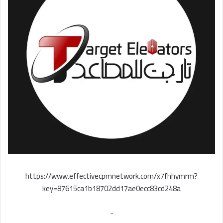
https://www.effectivecpmnetwork.com/x7fhhymrm?
key=87615ca1b18702dd17ae0ecc83cd248a
-