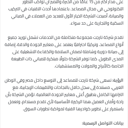
على مدار أكثر من 15 عامًا من الخبرة والتميز أن تواكب التطور
التكنولوجي في مجال المصاعد. باعتمادها أحدث التقنيات في التركيب
والصيانة، أصبحت الشركة الخيار الأول للعديد من العملاء في المباني
السكنية والتجارية على حد سواء.
تقدم شركة تارجت مجموعة متكاملة من الخدمات تشمل توريد جميع
أنواع المصاعد، وتركيبًا احترافيًا يعتمد على معايير الجودة والدقة، إضافة
إلى صيانة دورية وشاملة لضمان السلامة والكفاءة التشغيلية على
المدى الطويل. كما توفر الشركة حلولًا مبتكرة للمباني ذات الطبيعة
الخاصة كالأبراج والمولات والمستشفيات.
الرؤية:
تسعى شركة تارجت للمصاعد إلى التوسع داخل مصر وفي الوطن
العربي، مستندة إلى سجل حافل بالنجاحات والتقييمات الإيجابية، مع
التزامها الكامل بتطبيق أعلى معايير الجودة العالمية. تؤمن الشركة بأن
راحة وأمان العميل هما الركيزة الأساسية لأي تقدم مستدام، وتعمل
باستمرار على تطوير كوادرها الفنية لمواكبة تطورات السوق.
بيانات التواصل الرسمية: