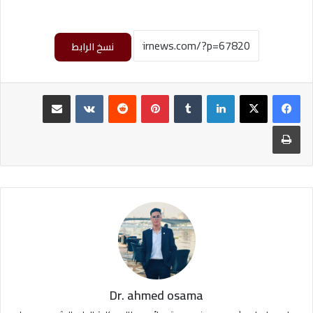
نسخ الرابط
لينكدإن
بينتيريست
مشاركة عبر البريد
طباعة
Dr. ahmed osama