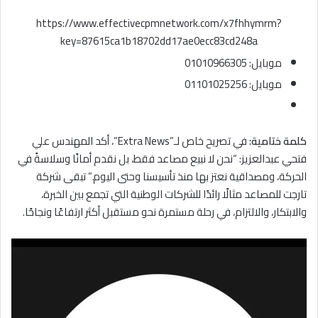
https://www.effectivecpmnetwork.com/x7fhhymrm?
key=87615ca1b18702dd17ae0ecc83cd248a
موبايل: 01010966305
موبايل: 01101025256
كلمة ختامية:
في تصريح خاص لـ”Extra News”، أكد المهندس علي
فتحي عبدالعزيز: “نحن لا نبيع مصاعد فقط، بل نقدم أمانًا وسلاسةً في
الحركة، ومصداقية نعتز بها منذ تأسيسنا وحتى اليوم.” تبقى شركة
تارجت للمصاعد مثالًا رائدًا للشركات الوطنية التي تجمع بين الخبرة،
والابتكار، والالتزام، في رحلة مستمرة نحو مستقبل أكثر ارتفاعًا ونجاحًا.