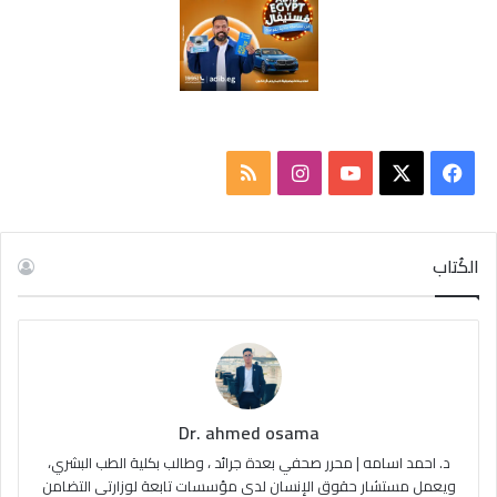
‫X
فيسبوك
‫YouTube
انستقرام
ملخص
الموقع
RSS
الكُتاب
Dr. ahmed osama
د. احمد اسامه | محرر صحفي بعدة جرائد ، وطالب بكلية الطب البشري،
ويعمل مستشار حقوق الإنسان لدى مؤسسات تابعة لوزارتي التضامن