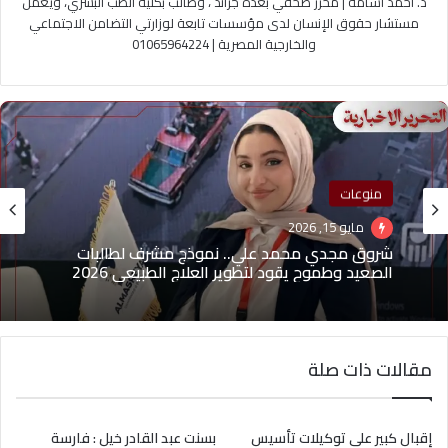
د. احمد اسامه | محرر صحفي بعدة جرائد ، وطالب بكلية الطب البشري، ويعمل
مستشار حقوق الإنسان لدى مؤسسات تابعة لوزارتي التضامن الاجتماعي
والخارجية المصرية | 01065964224
منوعات
مايو 15, 2026
شروق مجدي محمد علي.. نموذج مشرف لطالبات
الصعيد وطموح يقود لتطوير العلاج الطبيعي 2026
مقالات ذات صلة
إقبال كبير على توكيلات تأسيس
بسنت عبد القادر خيل : فارسة