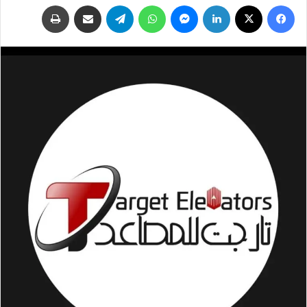
فيسبوك
‫X
لينكدإن
ماسنجر
واتساب
تيلقرام
مشاركة عبر البريد
طباعة