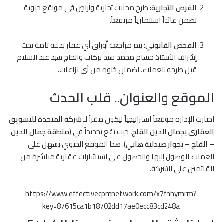
الفرص التجارية:
طرح محلات تجارية وأراضٍ في مواقع حيوية
تضمن عائداً استثمارياً مرتفعاً.
الفحص القانوني:
يتم مراجعة أوراق أي عقار بدقة تامة تحت
إشراف الأستاذ حسام محمد سيد بركات والحاج سيد عبد السلام
قبل طرحه للعملاء، لضمان خلوه من أي نزاعات.
الموقع والعنوان.. قلب الحدث
اختارت الإدارة موقعاً استراتيجياً ليكون مقراً لـ
شركة المتحدة للتسويق
العقاري بجمال الدين القلج
، حيث تقع تحديداً في
(منطقة جمال الدين
– القلج – بجوار صيدلية هاني)
. هذا الموقع الحيوي يسهل على
العملاء الوصول إليها والحصول على استشارات عقارية مباشرة من
القائمين على الشركة.
https://www.effectivecpmnetwork.com/x7fhhymrm?
key=87615ca1b18702dd17ae0ecc83cd248a