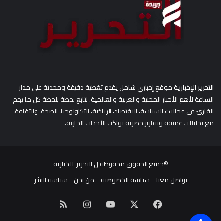
التحرير الإخبارية
موقع إخباري شامل يقدم تغطية دقيقة ومحدثة على مدار
الساعة لأهم الأخبار المحلية والعربية والعالمية. نتابع لحظة بلحظة كل ما يهم
القارئ في مجالات السياسة، الاقتصاد، الرياضة، التكنولوجيا، الصحة، والثقافة،
مع تحليلات عميقة وتقارير حصرية تواكب الأحداث الجارية.
©جميع الحقوق محفوظة ل
التحرير الاخبارية
تواصل معنا
سياسة الخصوصية
من نحن
سياسة النشر
‫X
فيسبوك
‫YouTube
انستقرام
ملخص