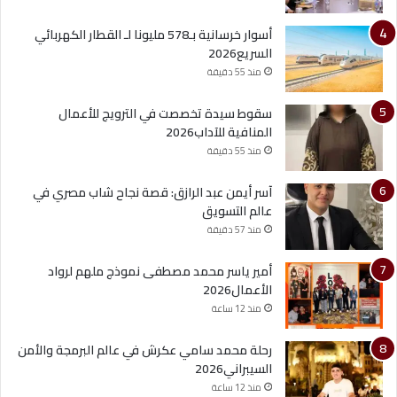
أسوار خرسانية بـ578 مليونا لـ القطار الكهربائي
السريع2026
منذ 55 دقيقة
سقوط سيدة تخصصت في الترويج للأعمال
المنافية للآداب2026
منذ 55 دقيقة
آسر أيمن عبد الرازق: قصة نجاح شاب مصري في
عالم التسويق
منذ 57 دقيقة
أمير ياسر محمد مصطفى نموذج ملهم لرواد
الأعمال2026
منذ 12 ساعة
رحلة محمد سامي عكرش في عالم البرمجة والأمن
السيبراني2026
منذ 12 ساعة