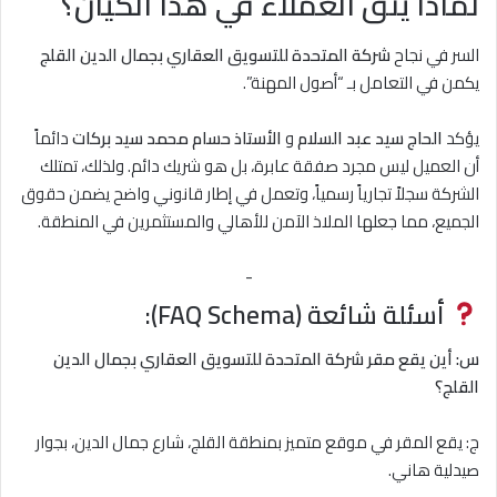
لماذا يثق العملاء في هذا الكيان؟
السر في نجاح
شركة المتحدة للتسويق العقاري بجمال الدين القلج
يكمن في التعامل بـ “أصول المهنة”.
يؤكد
الحاج سيد عبد السلام
و
الأستاذ حسام محمد سيد بركات
دائماً
أن العميل ليس مجرد صفقة عابرة، بل هو شريك دائم. ولذلك، تمتلك
الشركة سجلاً تجارياً رسمياً، وتعمل في إطار قانوني واضح يضمن حقوق
الجميع، مما جعلها الملاذ الآمن للأهالي والمستثمرين في المنطقة.
-
أسئلة شائعة (FAQ Schema):
س: أين يقع مقر شركة المتحدة للتسويق العقاري بجمال الدين
القلج؟
ج: يقع المقر في موقع متميز بمنطقة القلج، شارع جمال الدين، بجوار
صيدلية هاني.