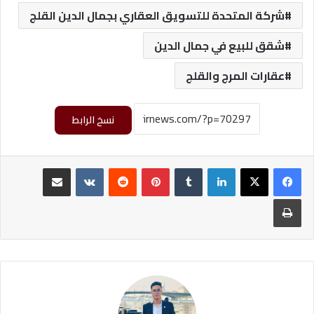
شركة المتحدة للتسويق العقاري بجمال الدين القلج
شقق للبيع في جمال الدين
عقارات المرج والقلج
نسخ الرابط
لينكدإن
‏Tumblr
بينتيريست
‏Reddit
‏VKontakte
مشاركة عبر البريد
طباعة