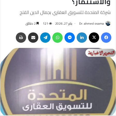
والاستثمار؟
شركة المتحدة للتسويق العقاري بجمال الدين القلج
Dr. ahmed osama
يناير 27, 2026
121
2 دقائق
فيسبوك
‫X
لينكدإن
ماسنجر
واتساب
تيلقرام
مشاركة عبر البريد
طباعة