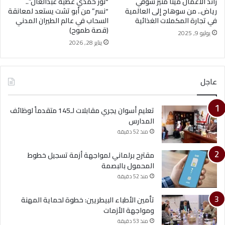
رائد الأعمال مينا منير شوقي
“نور حمدي عطية عبدالعال”..
رياض.. من سوهاج إلى العالمية
“نسر” من أبو تشت يستعد لمعانقة
في تجارة المكملات الغذائية
السحاب في عالم الطيران المدني
(قصة طموح)
يوليو 9, 2025
يناير 28, 2026
عاجل
تعليم أسوان يجري مقابلات لـ145 متقدماً لوظائف
المدارس
منذ 52 دقيقة
مقترح برلماني لمواجهة أزمة تسجيل خطوط
المحمول بالبصمة
منذ 52 دقيقة
تأمين الأطباء البيطريين: خطوة لحماية المهنة
ومواجهة الأزمات
منذ 53 دقيقة