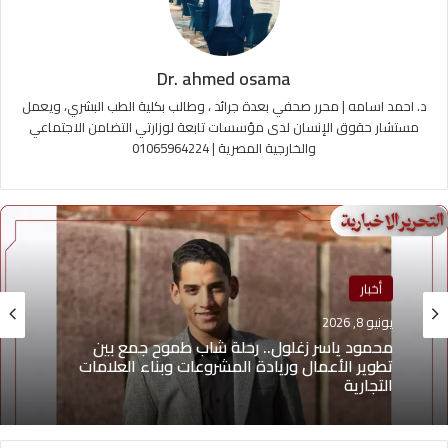
Dr. ahmed osama
د. احمد اسامه | محرر صحفي بعدة جرائد ، وطالب بكلية الطب البشري، ويعمل
مستشار حقوق الإنسان لدى مؤسسات تابعة لوزارتي التضامن الاجتماعي
والخارجية المصرية | 01065964224
منوعات
أخبار
يونيو 4, 2026
يوسف أيمن درويش.. عقلية بيعية شابة تقود التغيير
يونيو 8, 2026
وتؤهل الشباب لسوق العمل2026