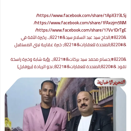
https://www.facebook.com/share/1ApX373LSj/
https://www.facebook.com/share/1FAxzjm5NM/
https://www.facebook.com/share/17Vv1DrTgE/
&#8220;الحاج سيد عبد السلام سيد&#8221;.. ركيزة الثقة في
&#8220;المتحدة للعقارات&#8221;: خبرة عقارية تبني المستقبل
&#8220;حسام محمد سيد بركات&#8221;.. رؤية شابة وخبرة راسخة
تقود &#8220;المتحدة للعقارات&#8221; نحو الريادة (بروفايل)