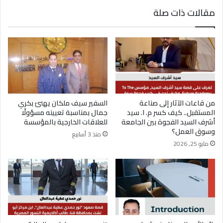
مقالات ذات صلة
محمود ياسر زغلول.. رحلة شاب طموح جمع بين
تطوير الأعمال وريادة المشروعات وبناء العلامات
التجارية
من قاعات الآثار إلى صناعة
السفير سيف ملكان يهنئ بكري
المستقبل.. كيف كسر م. ا. سيد
جمال بمناسبة تعيينه مسؤولًا
أشرف السيد الفجوة بين الجامعة
للعلاقات الخارجية بالمؤسسة
وسوق العمل؟
منذ 3 أسابيع
مايو 25, 2026