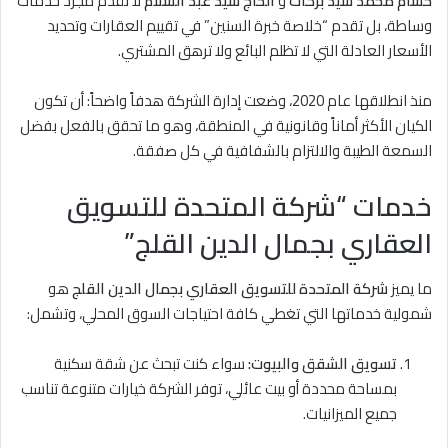
حسام محمد سيد بركات
و
الحاج سيد عبد السلام
لا تقدم مجرد خدمات
وساطة، بل تقدم “خلاصة خبرة السنين” في تقييم العقارات وتحديد
الأسعار العادلة التي لا تظلم البائع ولا ترهق المشتري.
منذ انطلاقها عام 2020، وضعت إدارة الشركة هدفاً واضحاً: أن تكون
الكيان الأكثر أماناً وقانونية في المنطقة، وهو ما تحقق بالفعل بفضل
السمعة الطيبة والالتزام بالشفافية في كل صفقة.
خدمات “شركة المتحدة للتسويق
العقاري بجمال الدين القلج”
ما يميز
شركة المتحدة للتسويق العقاري بجمال الدين القلج
هو
شمولية خدماتها التي تغطي كافة احتياجات السوق المحلي، وتشمل:
تسويق الشقق والبيوت:
سواء كنت تبحث عن شقة سكنية
بمساحة محددة أو بيت عائلي، توفر الشركة خيارات متنوعة تناسب
جميع الميزانيات.