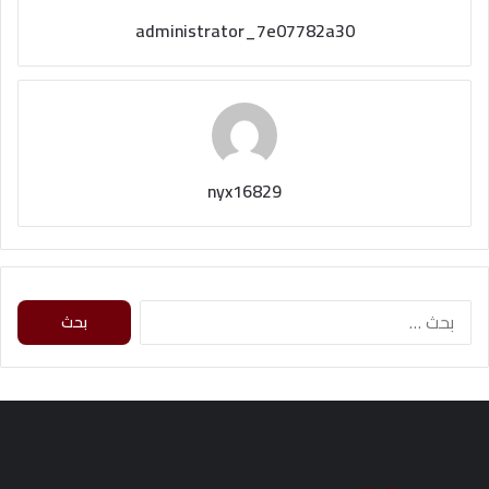
administrator_7e07782a30
nyx16829
ا
ل
ب
ح
ث
ع
ن
: