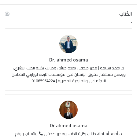
ي
X
Y
ن
ل
س
o
س
خ
الكُتاب
ب
u
ت
ص
و
T
ق
ا
ك
u
ر
ل
Dr. ahmed osama
b
ا
م
د. احمد اسامه | محرر صحفي بعدة جرائد ، وطالب بكلية الطب البشري،
e
م
و
ويعمل مستشار حقوق الإنسان لدى مؤسسات تابعة لوزارتي التضامن
الاجتماعي والخارجية المصرية | 01065964224
ق
ع
R
S
Dr ahmed osama
S
د. أحمد أسامة، طالب بكلية الطب، ومحرر صحفي
واتساب ورقم