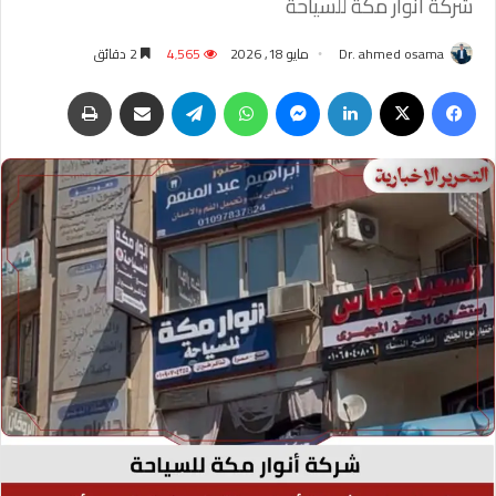
شركة أنوار مكة للسياحة
Dr. ahmed osama
مايو 18, 2026
4٬565
2 دقائق
فيسبوك
‫X
لينكدإن
ماسنجر
واتساب
تيلقرام
مشاركة عبر البريد
طباعة