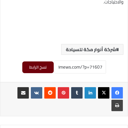
والاحتياجات.
شركة أنوار مكة للسياحة
نسخ الرابط
لينكدإن
‏Tumblr
بينتيريست
‏Reddit
‏VKontakte
مشاركة عبر البريد
طباعة