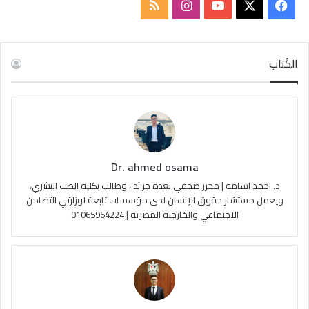
ف
ا
م
ي
X
Y
ن
ل
س
o
س
خ
الكُتاب
ب
u
ت
ص
و
T
ق
ا
ك
u
ر
ل
Dr. ahmed osama
b
ا
م
د. احمد اسامه | محرر صحفي بعدة جرائد ، وطالب بكلية الطب البشري،
e
م
و
ويعمل مستشار حقوق الإنسان لدى مؤسسات تابعة لوزارتي التضامن
الاجتماعي والخارجية المصرية | 01065964224
ق
ع
R
S