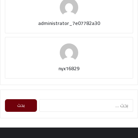
administrator_7e07782a30
nyx16829
ا
ل
ب
ح
ث
ع