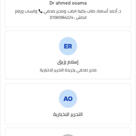
Dr ahmed osama
S
د. أحمد أسامة، طالب بكلية الطب، ومحرر صحفي
واتساب ورقم
الكاش : 01065964224
إسلام رزيق
محرر صحفي بجريدة التحرير الاخبارية
التحرير الاخبارية