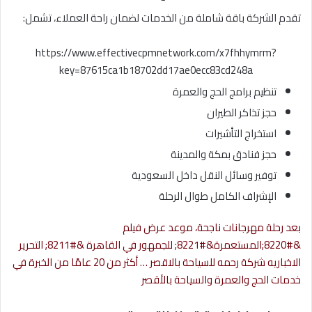
تقدم الشركة باقة شاملة من الخدمات لضمان راحة العملاء، تشمل:
https://www.effectivecpmnetwork.com/x7fhhymrm?
key=87615ca1b18702dd17ae0ecc83cd248a
تنظيم برامج الحج والعمرة
حجز تذاكر الطيران
استخراج التأشيرات
حجز فنادق بمكة والمدينة
توفير وسائل النقل داخل السعودية
الإشراف الكامل طوال الرحلة
بعد رحلة مهرجانات ناجحة، موعد عرض فيلم
&#8220;المستعمرة&#8221; للجمهور في القاهرة &#8211; التحرير
الاخباريه
شركة رحمه للسياحة بالاقصر … أكثر من 20 عامًا من الخبرة في
خدمات الحج والعمرة والسياحة بالأقصر