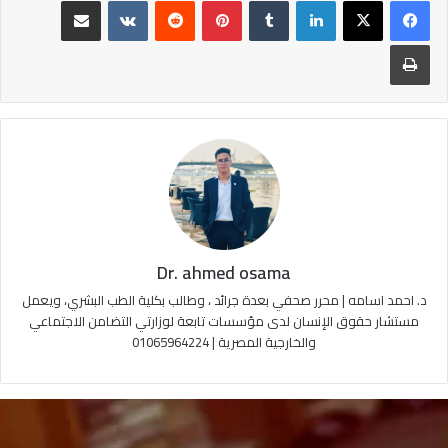
لينكدإن
‏Tumblr
بينتيريست
‏Reddit
‏VKontakte
مشاركة عبر البريد
طباعة
Dr. ahmed osama
د. احمد اسامه | محرر صحفي بعدة جرائد ، وطالب بكلية الطب البشري، ويعمل
مستشار حقوق الإنسان لدى مؤسسات تابعة لوزارتي التضامن الاجتماعي
والخارجية المصرية | 01065964224