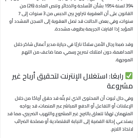
394 لسنة 1954 بشأن الأسلحة والذخائر. وتنص المادة (26) من
القانون على أن العقوبة تتراوح بين الحبس من 3 سنوات إلى 7
سنوات، وفي بعض الحالات قد تصل العقوبة إلى السجن المشدد أو
المؤبد إذا اقترنت الجريمة بظروف مشددة.
وقد ضبط رجال الأمن سلاحًا ناريًا في حيازة مدير أعمال شاكر خلال
المداهمة، دون امتلاك تصريح رسمي، مما ضاعف من التهم
الموجهة.
رابعًا: استغلال الإنترنت لتحقيق أرباح غير
مشروعة
وفي حال ثبوت أن المحتوى الذي تم بثّه قد حقق أرباحًا من خلال
الإعلانات أو التفاعل أو الدفع المباشر عبر المنصات، قد يواجه
المتهمان تهمًا تتعلق بالتربح غير المشروع والتهرب الضريبي، مما قد
يستدعي إحالة القضية إلى النيابة الاقتصادية أو مصلحة الضرائب
لاتخاذ اللازم.