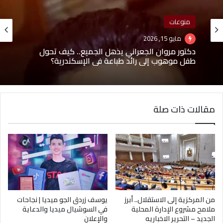
أخبار
يونيو 8, 2026
منوعات
محمود ياسر زغلول.. رحلة شاب طموح جمع بين
مايو 15, 2026
تطوير الأعمال وريادة المشروعات وبناء العلامات
التجارية
مقالات ذات صلة
دكتور مروان الجعراني يذهل الجميع.. كيف تحول
طفل موهوب إلى رائد طباعة في الإسكندرية؟
من المركزية إلى الاستقلال.. أبرز
يوسف زردق الجو ميديا | نجاحات
ملامح مشروع الإدارة المحلية
في السوشيال ميديا والدعاية
الجديد – التحرير الاخباريه
والإعلان