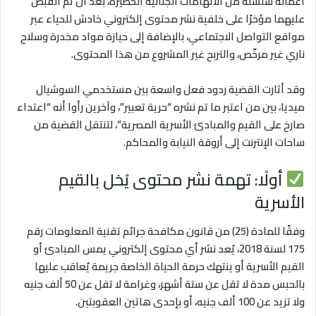
أعماله سلسلة من الاتهامات الجنائية الخطيرة، بعد أن تم القبض
عليهما مؤخرًا على خلفية نشر محتوى إلكتروني خادش للحياء عبر
مواقع التواصل الاجتماعي، بالإضافة إلى حيازة مواد مخدرة وسلاح
ناري غير مرخّص، والتربح غير المشروع من هذا المحتوى.
وقد أثارت القضية ردود فعل واسعة بين مستخدمي السوشيال
ميديا، بين من اعتبر ما تم نشره “حرية تعبير”، وآخرين رأوا أنه “اعتداء
صارخ على القيم والمبادئ الأسرية المصرية”، لتنتقل القضية من
ساحات الإنترنت إلى أروقة النيابة والمحاكم.
أولًا: تهمة نشر محتوى يُخل بالقيم
الأسرية
وفقًا للمادة (25) من قانون مكافحة جرائم تقنية المعلومات رقم
175 لسنة 2018، يُعد نشر أي محتوى إلكتروني يمس المبادئ أو
القيم الأسرية أو ينتهك حرمة الحياة الخاصة جريمة يُعاقب عليها
بالحبس مدة لا تقل عن ستة أشهر، وغرامة لا تقل عن 50 ألف جنيه
ولا تزيد عن 100 ألف جنيه، أو بإحدى هاتين العقوبتين.