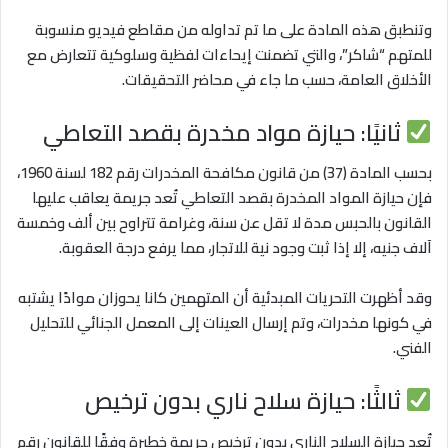
وتنطبق هذه المادة على ما تم تداوله من مقاطع فيديو منسوبة
للمتهم “شاكر”، والتي تضمنت إيحاءات لفظية وسلوكية تتعارض مع
الأخلاق العامة، حسب ما جاء في محاضر التحقيقات.
ثانيًا: حيازة مواد مخدرة بقصد التعاطي
بحسب المادة (37) من قانون مكافحة المخدرات رقم 182 لسنة 1960،
فإن حيازة المواد المخدرة بقصد التعاطي تُعد جريمة يعاقب عليها
القانون بالحبس مدة لا تقل عن سنة، وغرامة تتراوح بين ألف وخمسة
آلاف جنيه، إلا إذا ثبت وجود نية للاتجار، مما يرفع درجة العقوبة.
وقد أظهرت التحريات المبدئية أن المتهمين كانا يحوزان موادًا يشتبه
في كونها مخدرات، وتم إرسال العينات إلى المعمل الجنائي للتحليل
الفني.
ثالثًا: حيازة سلاح ناري بدون ترخيص
تُعد حيازة السلاح الناري بدون ترخيص جريمة خطيرة وفقًا للقانون رقم