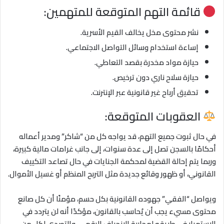
قائمة التهم المتوقعة للمتهمين:
نشر محتوى مخل يخالف القيم الأسرية.
إساءة استخدام وسائل التواصل الاجتماعي.
حيازة مواد مخدرة بقصد التعاطي.
حيازة سلاح ناري دون ترخيص.
تحقيق أرباح غير قانونية عبر الإنترنت.
العقوبات المتوقعة:
في حال ثبوت جميع التهم، قد يواجه كل من “شاكر” ومدير أعماله
أحكامًا بالسجن تصل إلى عدة سنوات، إلى جانب غرامات مالية كبيرة،
وربما يتم إحالة القضية لمحكمة الجنايات في حال تصاعد التكييف
القانوني، أو ظهور وقائع جديدة مثل التربح المنظم أو غسيل الأموال.
ويواصل “الفقي” جهوده القانونية بكل حسم، مؤمنًا أن كل صانع
محتوى مسيء يجب أن يُحاسب بالقانون، مؤكدًا أنه لن يتردد في
الاستمرار في طريقه لمحاربة الانحراف الرقمي، والتصدي لكل من