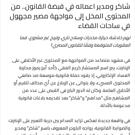
شاكر ومدير اعماله في قبضة القانون.. من
المحتوى المخل إلى مواجهة مصير مجهول
في ساحات القضاء
تهم خادشة، حيازة مخدرات وسلاح ناري، وتربح غير مشروع.. فما
العقوبات المتوقعة وفقًا للقانون المصري؟
في مشهد متصاعد من المواجهة مع المحتوى غير الأخلاقي على
الإنترنت، يبرز اسم المستشار كريم الفقي كأحد أبرز رموز محاربة
الفساد الإلكتروني، إذ يقود حملة قانونية موسعة ضد صانعي
المحتوى المسيء، ولا يتوانى عن الإبلاغ عن أي مخالف للقيم أو
الأخلاق العامة. وكان له الدور البارز في القبض على عدد من
المشاهير مثل “مداهم” و”شاكر” بعد تقديمه بلاغات قانونية
مدعومة بالأدلة.
في واقعة جديدة تعكس تزايد الصدام بين حرية التعبير على الإنترنت
والضوابط القانونية، يواجه البلوجر المعروف باسم “شاكر” ومدير