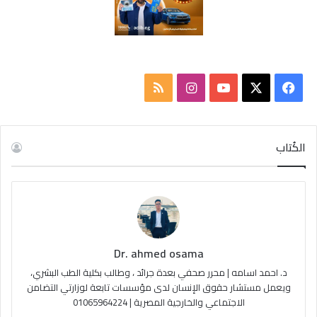
ف
ا
م
ي
X
Y
ن
ل
س
o
س
خ
الكُتاب
ب
u
ت
ص
و
T
ق
ا
ك
u
ر
ل
Dr. ahmed osama
b
ا
م
د. احمد اسامه | محرر صحفي بعدة جرائد ، وطالب بكلية الطب البشري،
e
م
و
ويعمل مستشار حقوق الإنسان لدى مؤسسات تابعة لوزارتي التضامن
الاجتماعي والخارجية المصرية | 01065964224
ق