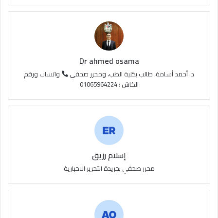
ع
R
S
Dr ahmed osama
S
د. أحمد أسامة، طالب بكلية الطب، ومحرر صحفي
واتساب ورقم
الكاش : 01065964224
إسلام رزيق
محرر صحفي بجريدة التحرير الاخبارية