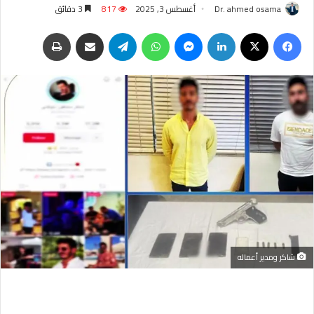
Dr. ahmed osama
أغسطس 3, 2025
817
3 دقائق
فيسبوك
‫X
لينكدإن
ماسنجر
واتساب
تيلقرام
مشاركة عبر البريد
طباعة
شاكر ومدير أعماله