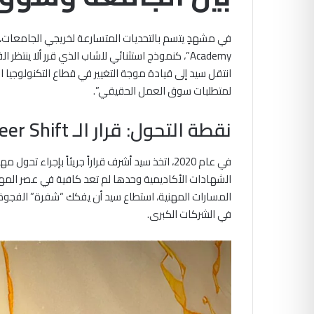
في مشهدٍ يتسم بالتحديات المتسارعة لخريجي الجامعات، 
Academy”، كنموذج استثنائي للشاب الذي قرر ألا ينت
لمتطلبات سوق العمل الحقيقي”.
نقطة التحول: قرار الـ Career Shift
في عام 2020، اتخذ سيد أشرف قراراً جريئاً بإجر
الشهادات الأكاديمية وحدها لم تعد كافية في عصر المها
المسارات المهنية، استطاع سيد أن يفكك “شفرة” الفجوة 
في الشركات الكبرى.