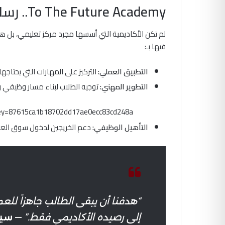
To The Future Academy.. رسالة تتجاوز التدريب التقليدي
لم تكن الأكاديمية التي أسسها مجرد مركز تعليمي، بل هي 
فيها بـ:
التطبيق العملي:
التركيز على المهارات التي يحتاجها
التطوير المهني:
توجيه الطلاب لبناء مسار وظيفي 
ey=87615ca1b18702dd17ae0ecc83cd248a
التأهيل الوظيفي:
دعم الخريجين لدخول سوق الع
“هدفنا أن يبقى الطالب جاهزاً لل
إلى رصيده الأكاديمي فقط.”
—
سيد