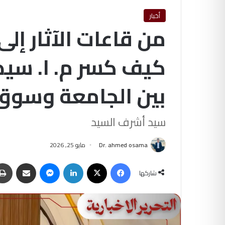
أخبار
من قاعات الآثار إل
كيف كسر م. ا. سيد
بين الجامعة وسوق
سيد أشرف السيد
Dr. ahmed osama
مايو 25, 2026
فيسبوك
‫X
لينكدإن
ماسنجر
مشاركة عبر البريد
شاركها