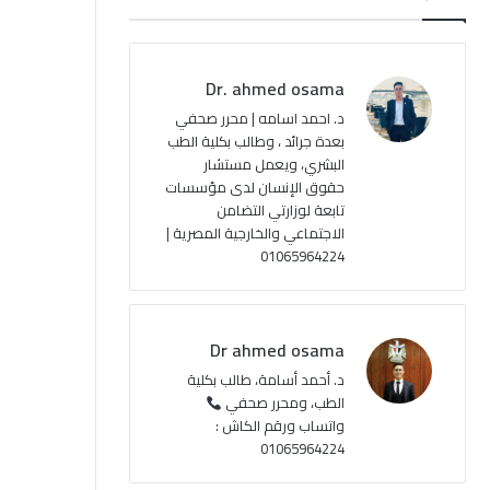
ب
u
ت
ص
و
T
ق
ا
Dr. ahmed osama
ك
u
ر
ل
د. احمد اسامه | محرر صحفي
بعدة جرائد ، وطالب بكلية الطب
b
ا
م
البشري، ويعمل مستشار
حقوق الإنسان لدى مؤسسات
e
م
و
تابعة لوزارتي التضامن
ق
الاجتماعي والخارجية المصرية |
01065964224
ع
R
Dr ahmed osama
S
د. أحمد أسامة، طالب بكلية
الطب، ومحرر صحفي
S
واتساب ورقم الكاش :
01065964224