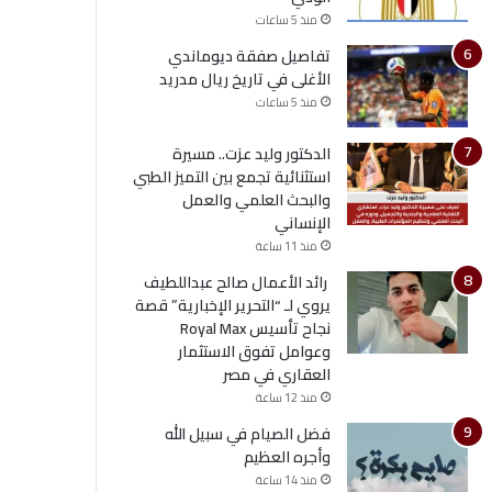
منذ 5 ساعات
تفاصيل صفقة ديوماندي
الأغلى في تاريخ ريال مدريد
منذ 5 ساعات
الدكتور وليد عزت.. مسيرة
استثنائية تجمع بين التميز الطبي
والبحث العلمي والعمل
الإنساني
منذ 11 ساعة
رائد الأعمال صالح عبداللطيف
يروي لـ “التحرير الإخبارية” قصة
نجاح تأسيس Royal Max
وعوامل تفوق الاستثمار
العقاري في مصر
منذ 12 ساعة
فضل الصيام في سبيل الله
وأجره العظيم
منذ 14 ساعة