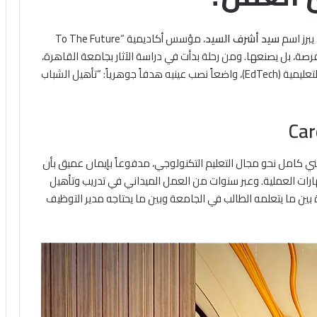
يبرز اسم
سيد أشرف السيد
، مؤسس أكاديمية “To The Future
ظر الفرصة، بل يصنعها. ومن رحلة بدأت في دراسة الآثار بجامعة القاهرة،
انتقل سيد إلى قيادة موجة التغيير في قطاع التكنولوجيا التعليمية (EdTech)، واضعاً نصب عينيه هدفاً جوهرياً: “تأهيل الشباب
اء تحول مهني كامل نحو مجال التعليم التكنولوجي، مدفوعاً بإيمان عميق بأن
رات العملية. وعبر سنوات من العمل الميداني في تدريب وتأهيل
بين ما يتعلمه الطالب في الجامعة وبين ما يحتاجه مدير التوظيف