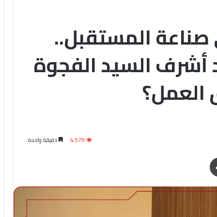
ى صناعة المستقبل..
 أشرف السيد الفجوة
 العمل؟
4٬579
دقيقة واحدة
طباعة