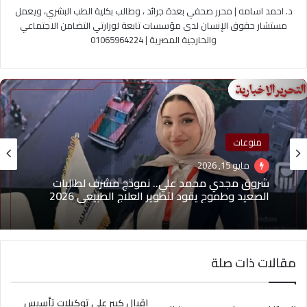
د. احمد اسامه | محرر صحفي بعدة جرائد ، وطالب بكلية الطب البشري، ويعمل
مستشار حقوق الإنسان لدى مؤسسات تابعة لوزارتي التضامن الاجتماعي
والخارجية المصرية | 01065964224
منوعات
منوعات
مايو 1, 2026
مايو 15, 2026
(بدون عنوان)
مقالات ذات صلة
شروق مجدي محمد علي.. نموذج مشرف لطالبات
الصعيد وطموح يقود لتطوير العلاج الطبيعي 2026
إقبال كبير على توكيلات تأسيس