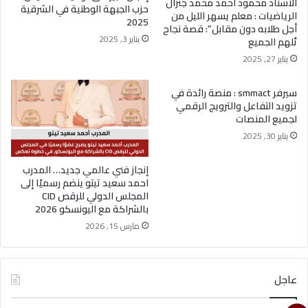
الاستاذ محمود احمد محمد جنرال
حزب الجبهة الوطنية في الشرقية
الرياضيات : معلم يسهر الليل من
2025
أجل طلابه دون مقابل”: قصة نجاح
يناير 3, 2025
تُلهم الجميع
يناير 27, 2025
سيرفر smmact : منصة رائدة في
تزويد التفاعل والترويج الرقمي
لجميع المنصات
يناير 30, 2025
إنجاز فني عالمي جديد… المدرب
احمد سعيد تيتو ينضم رسميًا إلى
المجلس الدولي للرقص CID
بالشراكة مع اليونسكو 2026
مارس 15, 2026
عاجل