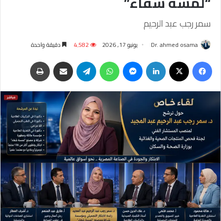
“لمسة شفاء”
سمر رجب عبد الرحيم
Dr. ahmed osama
يونيو 17, 2026
4٬582
دقيقة واحدة
فيسبوك
‫X
لينكدإن
ماسنجر
واتساب
تيلقرام
مشاركة عبر البريد
طباعة