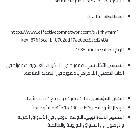
الاسم:
سمر رجب عبد الرحيم عبد المجيد
المحافظة:
القاهرة
https://www.effectivecpmnetwork.com/x7fhhymrm?
key=87615ca1b18702dd17ae0ecc83cd248a
تاريخ الميلاد:
25 يناير 1988
التخصص الأكاديمي:
دكتوراة في التركيبات العلاجية، دكتوراة في
الطب التجميلي اللا جراحي، دكتورة في التغذية العلاجية.
-
الكيان المؤسسي:
مالكة شركة ومصنع “لمسة شفاء”.
الإنجاز الأبرز:
ابتكار وتطوير 130 منتجاً تجميلياً وعلاجياً.
الطموح الاستراتيجي:
التوسع النوعي في الأسواق العربية
والوصول إلى الأسواق الأوروبية والعالمية.