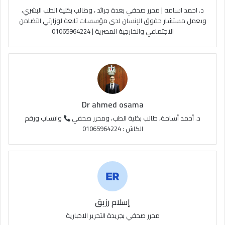
د. احمد اسامه | محرر صحفي بعدة جرائد ، وطالب بكلية الطب البشري،
e
م
و
ويعمل مستشار حقوق الإنسان لدى مؤسسات تابعة لوزارتي التضامن
الاجتماعي والخارجية المصرية | 01065964224
ق
ع
R
S
Dr ahmed osama
S
د. أحمد أسامة، طالب بكلية الطب، ومحرر صحفي
واتساب ورقم
الكاش : 01065964224
إسلام رزيق
محرر صحفي بجريدة التحرير الاخبارية