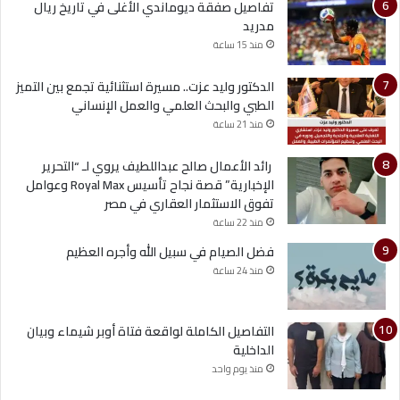
تفاصيل صفقة ديوماندي الأغلى في تاريخ ريال
مدريد
منذ 15 ساعة
الدكتور وليد عزت.. مسيرة استثنائية تجمع بين التميز
الطبي والبحث العلمي والعمل الإنساني
منذ 21 ساعة
رائد الأعمال صالح عبداللطيف يروي لـ “التحرير
الإخبارية” قصة نجاح تأسيس Royal Max وعوامل
تفوق الاستثمار العقاري في مصر
منذ 22 ساعة
فضل الصيام في سبيل الله وأجره العظيم
منذ 24 ساعة
التفاصيل الكاملة لواقعة فتاة أوبر شيماء وبيان
الداخلية
منذ يوم واحد