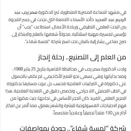
في مشهد الصناعة المصرية المتطورة، تبرز الدكتورة
سمر رجب عبد
الرحيم عبد المجيد
كأحد الأسماء اللامعة التي نجحت في جسر الفجوة
بين البحث العلمي التطبيقي وريادة الأعمال. استطاعت “رجب” أن
تؤسس لمسيرة مهنية استثنائية، محولةً شغفها بالعلم والابتكار إلى
صرح صناعي يشار إليه بالبنان تحت اسم شركة “لمسة شفاء”.
من العلم إلى التصنيع.. رحلة إنجاز
ولدت الدكتورة سمر رجب في محافظة القاهرة بتاريخ 25 يناير 1988،
ومنذ بداياتها وهي تسعى نحو التميز الأكاديمي. لم تكتفِ بالحصول
على دكتوراة في التركيبات العلاجية فحسب، بل عززت مسارها بدكتوراة
في الطب التجميلي اللا جراحي، وتخصص دقيق في التغذية العلاجية. هذا
المزيج العلمي الفريد كان الحجر الأساس في نجاحها؛ حيث مكنها من
فهم الاحتياجات الفسيولوجية للبشرة والشعر بعمق، مما أثمر عن ابتكار
أكثر من 130 منتجاً تجميلياً وعلاجياً متخصصاً.
شركة “لمسة شفاء”.. جودة بمواصفات