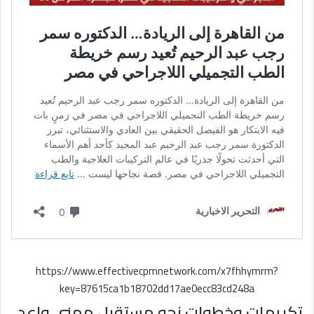
https://www.effectivecpmnetwork.com/x7fhhymrm?
key=87615ca1b18702dd17ae0ecc83cd248a
تكريمات وخطوات نحو مستقبل مهني واعد