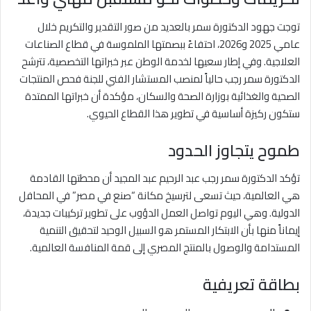
توجت جهود الدكتورة سمر بالعديد من صور التقدير والتكريم خلال
عامي 2025 و2026، احتفاءً ببصمتها الملموسة في قطاع الصناعات
العلاجية. وفي إطار سعيها لخدمة الوطن عبر خبراتها التخصصية، تترشح
الدكتورة سمر رجب حالياً لمنصب المستشار الفني للجنة فحص المنتجات
الصحية والغذائية بوزارة الصحة والسكان، مؤكدة أن خبراتها الممتدة
ستكون ركيزة أساسية في تطوير هذا القطاع الحيوي.
طموح يتجاوز الحدود
تؤكد الدكتورة سمر رجب عبد الرحيم عبد المجيد أن محطتها القادمة
هي العالمية، حيث تسعى لترسيخ مكانة “صنع في مصر” في المحافل
الدولية. وهي اليوم تواصل العمل الدؤوب على تطوير تركيبات جديدة،
إيماناً منها بأن الابتكار المستمر هو السبيل الوحيد لتحقيق التنمية
المستدامة والوصول بالمنتج المصري إلى قمة المنافسة العالمية.
بطاقة تعريفية