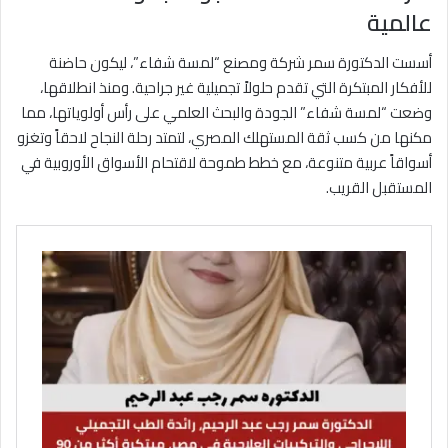
عالمية
أسست الدكتورة سمر شركة ومصنع “لمسة شفاء”، ليكون حاضنة
للأفكار المبتكرة التي تقدم حلولاً تجميلية غير جراحية. ومنذ انطلاقها،
وضعت “لمسة شفاء” الجودة والبحث العلمي على رأس أولوياتها، مما
مكنها من كسب ثقة المستهلك المصري، لتمتد رحلة النجاح لاحقاً وتغزو
أسواقاً عربية متنوعة، مع خطط طموحة لاقتحام الأسواق الأوروبية في
المستقبل القريب.