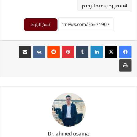
سمر رجب عبد الرحيم
نسخ الرابط
لينكدإن
‏Tumblr
بينتيريست
‏Reddit
‏VKontakte
مشاركة عبر البريد
طباعة
Dr. ahmed osama