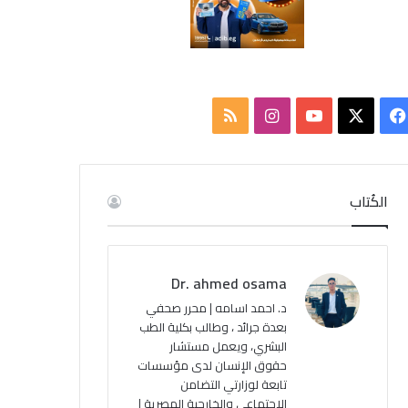
‫X
فيسبوك
‫YouTube
انستقرام
ملخص
الموقع
RSS
الكُتاب
Dr. ahmed osama
د. احمد اسامه | محرر صحفي
بعدة جرائد ، وطالب بكلية الطب
البشري، ويعمل مستشار
حقوق الإنسان لدى مؤسسات
تابعة لوزارتي التضامن
الاجتماعي والخارجية المصرية |