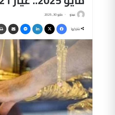
مايو 2025.. عيار 21 يسجل 4590 جنيهًا
عبدو
مايو 30, 2025
فيسبوك
‫X
لينكدإن
ماسنجر
مشاركة عبر البريد
شاركها