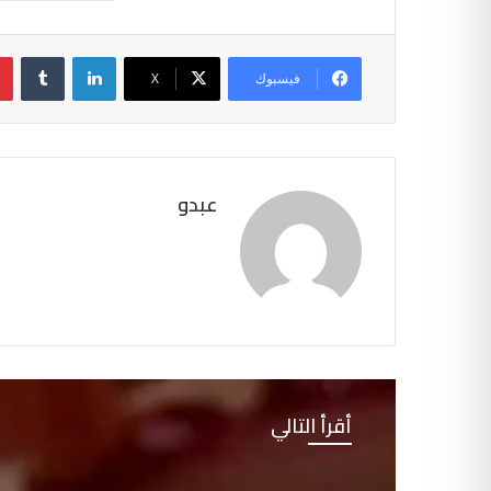
لينكدإن
فيسبوك
‫X
عبدو
أقرأ التالي