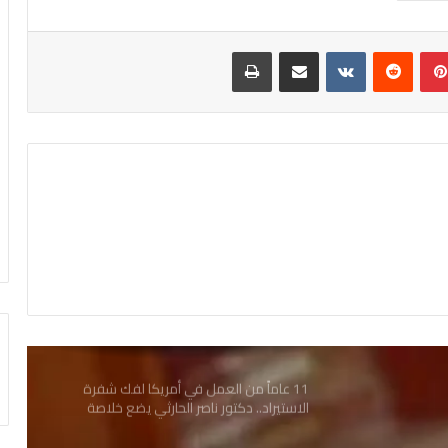
بينتيريست
مشاركة عبر البريد
طباعة
11 عاماً من العمل في أمريكا لفك شفرة
الاستيراد.. دكتور ناصر الحارثي يضع خلاصة
تجاربه بين يدي شباب الخليج