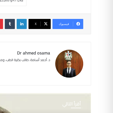
لينكدإن
‏Tumblr
فيسبوك
‫X
Dr ahmed osama
د. أحمد أسامة، طالب بكلية الطب، و
أقرأ التالي