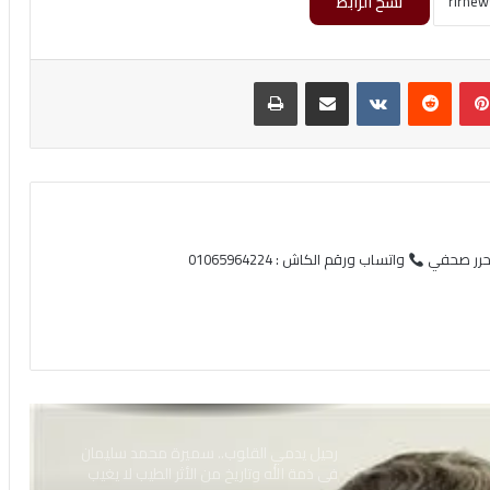
نسخ الرابط
بينتيريست
‏Reddit
‏VKontakte
مشاركة عبر البريد
طباعة
محرر صحفي
واتساب ورقم الكاش : 01065964224
رحيل يدمي القلوب.. سميرة محمد سليمان
في ذمة الله وتاريخ من الأثر الطيب لا يغيب