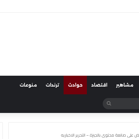
لسيارات
مشاهير
اقتصاد
حوادث
ترندات
منوعات
بحث
عن
على صانعة محتوى بالجيزة – التحرير الاخباريه