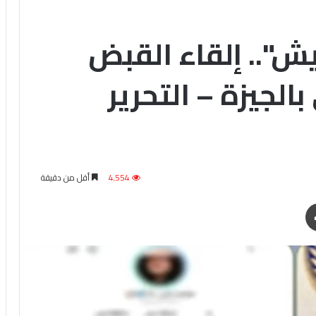
.. إلقاء القبض
لجيزة – التحرير
4٬554
أقل من دقيقة
طباعة