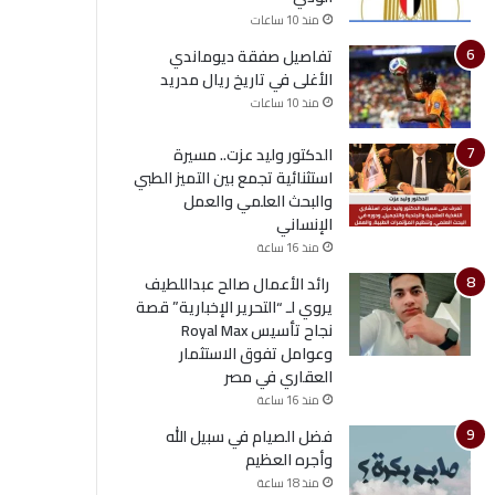
منذ 10 ساعات
تفاصيل صفقة ديوماندي
الأغلى في تاريخ ريال مدريد
منذ 10 ساعات
الدكتور وليد عزت.. مسيرة
استثنائية تجمع بين التميز الطبي
والبحث العلمي والعمل
الإنساني
منذ 16 ساعة
رائد الأعمال صالح عبداللطيف
يروي لـ “التحرير الإخبارية” قصة
نجاح تأسيس Royal Max
وعوامل تفوق الاستثمار
العقاري في مصر
منذ 16 ساعة
فضل الصيام في سبيل الله
وأجره العظيم
منذ 18 ساعة