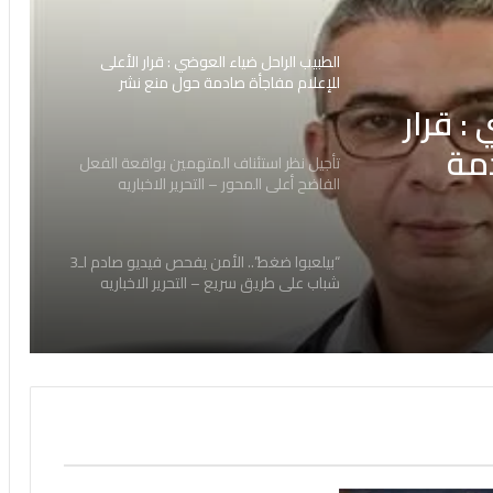
الطبيب الراحل ضياء العوضي : قرار الأعلى
للإعلام مفاجأة صادمة حول منع نشر
مقاطعه 2026
: قرار
دمة
تأجيل نظر استئناف المتهمين بواقعة الفعل
الفاضح أعلى المحور – التحرير الاخباريه
“بيلعبوا ضغط”.. الأمن يفحص فيديو صادم لـ3
شباب على طريق سريع – التحرير الاخباريه