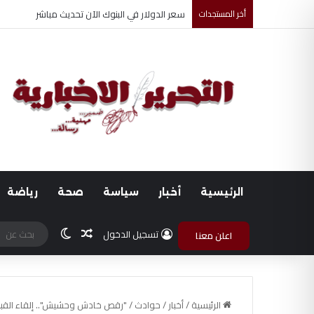
أخر المستجدات
ضبط متهم بممارسة انتحال صفة ضابط واستيقاف ا
الرئيسية
أخبار
سياسة
صحة
رياضة
مقال عشوائي
الوضع المظلم
تسجيل الدخول
اعلن معنا
الرئيسية
/
أخبار
/
حوادث
/
"رقص خادش وحشيش".. إلقاء القبض 