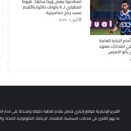
اصطدموا ببعض وربنا سترها.. هبوط
اضطراري لـ 6 بالونات طائرة بالأقصر
بسبب رياح خماسينية
أبريل 1, 2025
ام النيابة العامة
 في امتحانات معهد
بأبو النمرس
التحرير الإخبارية
موقع إخباري شامل يقدم تغطية دقيقة ومحدثة على مدار الساعة 
ما يهم القارئ في مجالات السياسة، الاقتصاد، الرياضة، التكنولوجيا، الصحة، وا