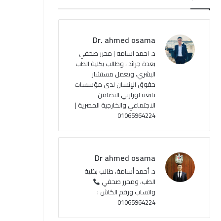
ب
u
ت
ص
و
T
ق
ا
Dr. ahmed osama
ك
u
ر
ل
د. احمد اسامه | محرر صحفي
بعدة جرائد ، وطالب بكلية الطب
b
ا
م
البشري، ويعمل مستشار
حقوق الإنسان لدى مؤسسات
e
م
و
تابعة لوزارتي التضامن
ق
الاجتماعي والخارجية المصرية |
01065964224
ع
R
Dr ahmed osama
S
د. أحمد أسامة، طالب بكلية
الطب، ومحرر صحفي
S
واتساب ورقم الكاش :
01065964224