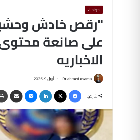
حوادث
"رقص خادش وحشيش"
على صانعة محتوى با
الاخباريه
Dr ahmed osama
أبريل 9, 2026
فيسبوك
‫X
لينكدإن
ماسنجر
مشاركة عبر البريد
شاركها