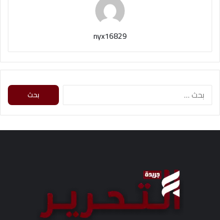
nyx16829
ا
ل
ب
ح
ث
ع
ن
: