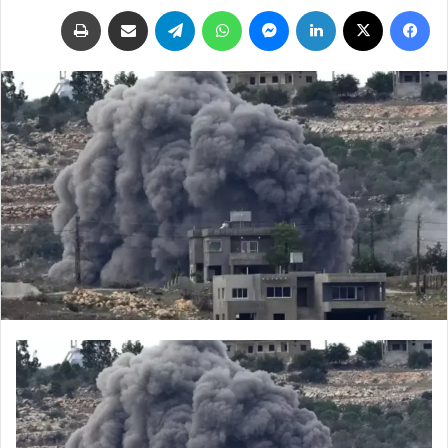
فيسبوك
‫X
لينكدإن
ماسنجر
واتساب
تيلقرام
مشاركة عبر البريد
طباعة