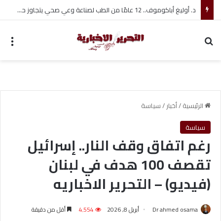
د. أوليغ أباكوموف.. 12 عامًا من الطب لصناعة وعي صحي يتجاوز حدود العلاج
بحث عن
الق
الرئيسية
/
أخبار
/
سياسة
سياسة
رغم اتفاق وقف النار.. إسرائيل
تقصف 100 هدف في لبنان
(فيديو) – التحرير الاخباريه
Dr ahmed osama
أبريل 8, 2026
4٬554
أقل من دقيقة