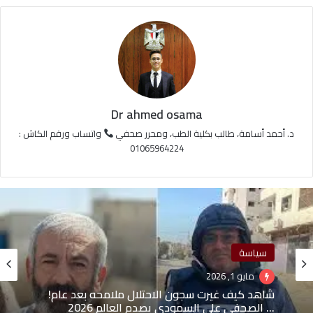
Dr ahmed osama
د. أحمد أسامة، طالب بكلية الطب، ومحرر صحفي
واتساب ورقم الكاش :
01065964224
سياسة
مايو 1, 2026
شاهد كيف غيرت سجون الاحتلال ملامحه بعد عام!
… الصحفي علي السمودي يصدم العالم 2026