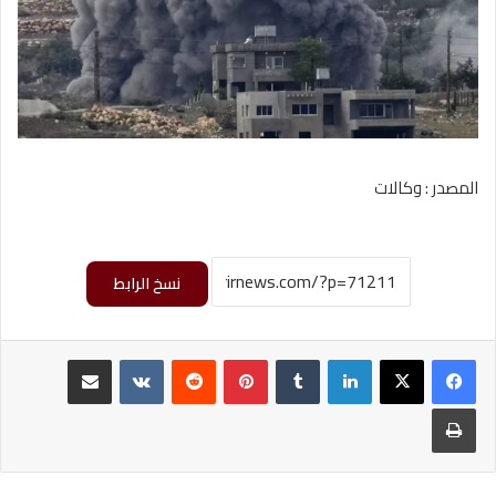
المصدر : وكالات
نسخ الرابط
لينكدإن
‏Tumblr
بينتيريست
‏Reddit
‏VKontakte
مشاركة عبر البريد
طباعة