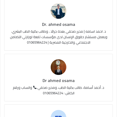
و
T
ق
ا
ك
u
ر
ل
Dr. ahmed osama
b
ا
م
د. احمد اسامه | محرر صحفي بعدة جرائد ، وطالب بكلية الطب البشري،
e
م
و
ويعمل مستشار حقوق الإنسان لدى مؤسسات تابعة لوزارتي التضامن
الاجتماعي والخارجية المصرية | 01065964224
ق
ع
R
S
Dr ahmed osama
S
د. أحمد أسامة، طالب بكلية الطب، ومحرر صحفي
واتساب ورقم
الكاش : 01065964224