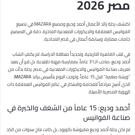
مصر 2026
اكتشف رحلة رائد الأعمال أحمد وديع ومصنع MAZARA في تصنيع
الفوانيس العملاقة والديكورات المعدنية الفاخرة. دقة في التصميم،
خامات ممتازة، وسابقة أعمال في قصر الاتحادية.
في قلب القاهرة التاريخية، وتحديداً منطقة الدراسة، لم يكتفِ الشاب
أحمد وديع، صاحب الـ31 عاماً، بممارسة مهنة تقليدية، بل قرر أن يعيد
تعريف صناعة الفوانيس والديكورات المعدنية في مصر. رحلة بدأت من
“ورشة صغيرة” قبل 15 عاماً، وتوجت اليوم بتأسيس براند
MAZARA
،
الذي أصبح مرادفاً للفخامة والابتكار في عالم الفوانيس العملاقة ذات
الهوية المصرية الأصيلة.
أحمد وديع: 15 عاماً من الشغف والخبرة في
صناعة الفوانيس
لم تكن رحلة أحمد وديع مفروشة بالورود، بل كانت نتاج سنوات من الكد