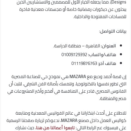
Designs)، مما يجعله الخيار الأول للمصممين والاستشاريين الذين
يبحثون عن ديكورات رمضانية خاصة أو مجسمات معدنية فاخرة
للمساحات المفتوحة والداخلية.
بيانات التواصل:
العنوان:
القاهرة – منطقة الدراسة.
هاتف/واتساب:
01009729392
هاتف آخر:
01119876763
إن قصة أحمد وديع مع
MAZARA
هي نموذج حي للصناعة المصرية
التي تطور نفسها بالتكنولوجيا، وتتمسك بأصالة الفن الشرقي، لتثبت أن
الفانوس المصري قادر على المنافسة في أفخم وأكبر المشروعات في
مصر والمنطقة.
للاطلاع على أحدث ابتكاراتنا في عالم الفوانيس المعدنية ومتابعة
كواليس العمل داخل مصنع
MAZARA
، ندعوكم لزيارة صفحتنا الرسمية
على فيسبوك عبر الرابط التالي:
تابعوا أعمالنا من هنا
، حيث نشارك