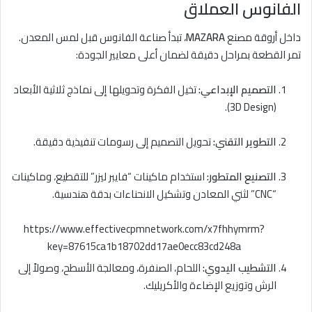
الفانوس العملاق
داخل أروقة مصنع
MAZARA
، تبدأ صناعة الفانوس قبل لمس المعدن.
تمر القطعة بمراحل دقيقة لضمان أعلى معايير الجودة:
التصميم الإبداعي:
تخيل الفكرة وتحويلها إلى نماذج ثلاثية الأبعاد
(3D Design).
التطوير التقني:
تحويل التصميم إلى رسومات تنفيذية دقيقة.
التصنيع المتطور:
استخدام ماكينات “فايبر ليزر” للتقطيع، وماكينات
“CNC” لثني المعادن وتشكيل الانحناءات بدقة هندسية.
https://www.effectivecpmnetwork.com/x7fhhymrm?
key=87615ca1b18702dd17ae0ecc83cd248a
التشطيب اليدوي:
اللحام، الصنفرة، ومعالجة الأسطح، وصولاً إلى
الرش وتوزيع الإضاءة والأكريليك.