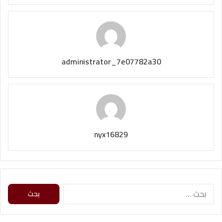
administrator_7e07782a30
nyx16829
ا
ل
ب
ح