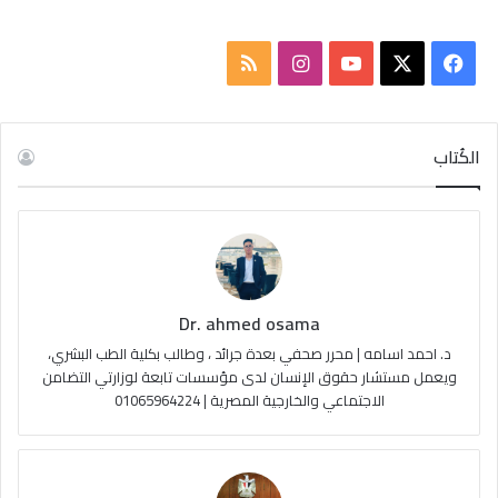
ف
ا
م
ي
X
Y
ن
ل
س
o
س
خ
الكُتاب
ب
u
ت
ص
و
T
ق
ا
ك
u
ر
ل
Dr. ahmed osama
b
ا
م
د. احمد اسامه | محرر صحفي بعدة جرائد ، وطالب بكلية الطب البشري،
e
م
و
ويعمل مستشار حقوق الإنسان لدى مؤسسات تابعة لوزارتي التضامن
الاجتماعي والخارجية المصرية | 01065964224
ق
ع