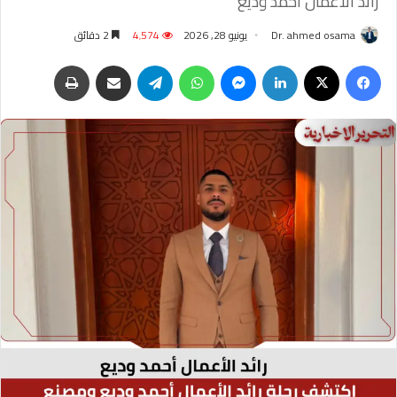
رائد الأعمال أحمد وديع
Dr. ahmed osama
يونيو 28, 2026
4٬574
2 دقائق
فيسبوك
‫X
لينكدإن
ماسنجر
واتساب
تيلقرام
مشاركة عبر البريد
طباعة