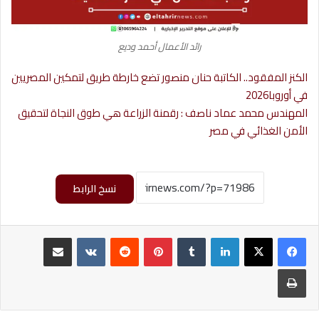
رائد الأعمال أحمد وديع
الكنز المفقود.. الكاتبة حنان منصور تضع خارطة طريق لتمكين المصريين
في أوروبا2026
المهندس محمد عماد ناصف : رقمنة الزراعة هي طوق النجاة لتحقيق
الأمن الغذائي في مصر
نسخ الرابط
لينكدإن
‏Tumblr
بينتيريست
‏Reddit
‏VKontakte
مشاركة عبر البريد
طباعة