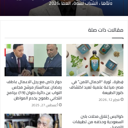
وتؤهل الشباب لسوق العمل2026
مقالات ذات صلة
فِطرة.. ثورة “الجمال الآمن” في
حوار خاص مع رجل الاعمال عاطف
مصر: صياغة علمية تعيد اكتشاف
رمضان عبدالستار مرشح مجلس
كنوز الطبيعة
النواب عن دائرة حلوان (19): برنامج
انتخابي طموح يخدم المواطن
فبراير 12, 2026
أغسطس 27, 2025
كواليس إغلاق محلات بلبن
السعودية وحذفه من تطبيقات
التوصيل