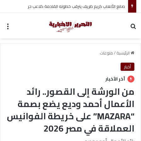
صانع الألعاب كريم ظريف يترقب خطوته القادمة كلاعب حر
بحث عن
الق
الرئيسية
/
منوعات
أخبار
أخر الأخبار
من الورشة إلى القصور.. رائد
الأعمال أحمد وديع يضع بصمة
“MAZARA” على خريطة الفوانيس
العملاقة في مصر 2026