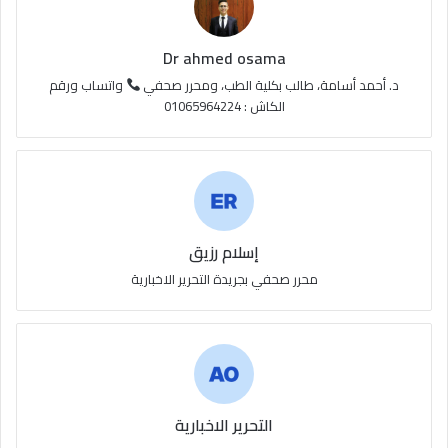
R
S
Dr ahmed osama
S
د. أحمد أسامة، طالب بكلية الطب، ومحرر صحفي
واتساب ورقم
الكاش : 01065964224
إسلام رزيق
محرر صحفي بجريدة التحرير الاخبارية
التحرير الاخبارية