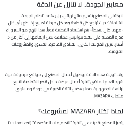
معايير الجودة.. لا تنازل عن الدقة
لا يكتفي المصنع بتقديم منتج نهائي، بل يعتمد “نظام الجودة
الشاملة”؛ حيث تُراجع كل قطعة بعد كل مرحلة تصنيع. إذا ظهر أي خلل
-مهما كان بسيطاً- يتم استبعاد القطعة فوراً. هذا النهج هو السر وراء
قدرة المصنع على تنفيذ
فوانيس عملاقة
يصل ارتفاعها إلى أكثر من
5
أمتار
، لتزين المولات الكبرى، الفنادق الفاخرة، القصور، والمشروعات
القومية.
-
وقد توجت هذه الدقة بوصول أعمال المصنع إلى مواقع مرموقة، حيث
شهد العام الماضي تنفيذ أعمال عرضت داخل
قصر الاتحادية
التابع
لرئاسة الجمهورية، مما يعكس الثقة الكبيرة في جودة ومستوى
منتجات MAZARA.
لماذا تختار MAZARA لمشروعك؟
يتميز المصنع بقدرته على تنفيذ “التصميمات المخصصة” (Customized