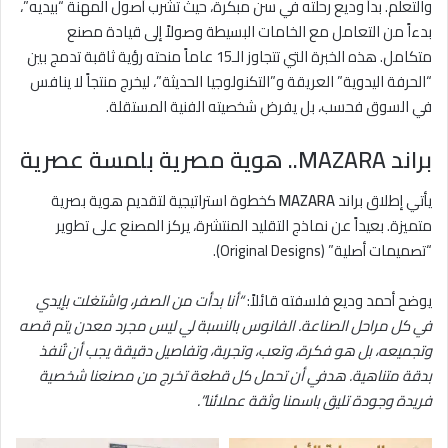
والتعلم. بدأ وديع رحلته في سن مبكرة، حيث تشرب أصول المهنة “بيديه”،
بدءاً من التعامل مع الخامات البسيطة وصولاً إلى قيادة مصنع
متكامل. هذه الخبرة التي تتجاوز الـ15 عاماً منحته رؤية ثاقبة تدمج بين
“الحرفة اليدوية” العريقة و”التكنولوجيا الحديثة”، ليخرج منتجاً لا ينافس
في السوق فحسب، بل يفرض شخصيته الفنية المستقلة.
براند MAZARA.. هوية مصرية بلمسة عصرية
يأتي إطلاق براند
MAZARA
كخطوة استراتيجية لتقديم هوية بصرية
متميزة. بعيداً عن نماذج التقليد المنتشرة، يركز المصنع على تطوير
“تصميمات أصلية” (Original Designs).
يوضح أحمد وديع فلسفته قائلاً:
“أنا بدأت من الصفر، واشتغلت بإيدي
في كل مراحل الصناعة. الفانوس بالنسبة لي ليس مجرد معدن يتم قصه
وتجميعه، بل هو فكرة، وتعب، وتجربة، وتفاصيل دقيقة يجب أن تُنفذ
بدقة متناهية. هدفي أن تحمل كل قطعة تخرج من مصنعنا شخصية
فريدة وجودة تليق باسمنا وثقة عملائنا”.