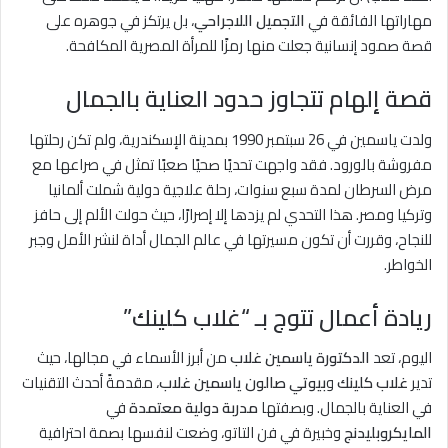
مهاراتها الفائقة في
التجميل اللاجراحي
، بل يرتكز في جوهره على
قصة صمود إنسانية جعلت منها رمزًا للمرأة المصرية المكافحة.
قصة إلهام تتجاوز حدود العناية بالجمال
ولدت ياسمين في 26 سبتمبر 1990 بمدينة الإسكندرية، ولم تكن رحلتها
مفروشة بالورود. فقد واجهت تحديًا صحيًا صعبًا تمثل في صراعها مع
مرض السرطان لمدة سبع سنوات، رحلة علاجية دولية شملت ألمانيا
وتركيا ومصر. هذا التحدي لم يزدها إلا إصرارًا، حيث حولت الألم إلى حافز
للنجاح، وقررت أن تكون مسيرتها في عالم الجمال أداة لنشر الأمل وجبر
الخواطر.
ريادة أعمال تتوج بـ “غلاب كلينك”
اليوم، تعد
الدكتورة ياسمين غلاب
من أبرز الأسماء في مجالها، حيث
تدير
غلاب كلينك
و
بيوتي صالون ياسمين غلاب
، مقدمةً أحدث التقنيات
في العناية بالجمال. وبصفتها
مدربة دولية معتمدة
في
المايكروبليدنج
وخبيرة في فن التاتو، وضعت لنفسها بصمة احترافية