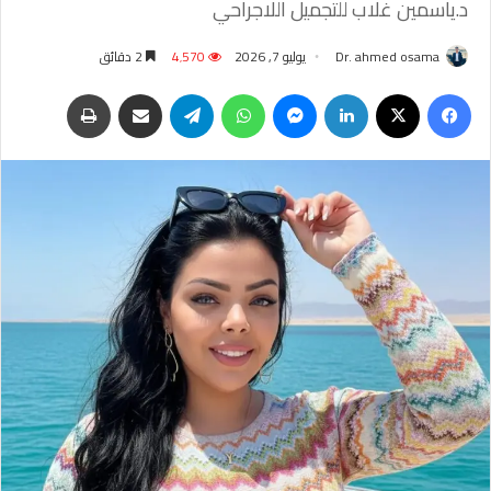
د.ياسمين غلاب للتجميل اللاجراحي
Dr. ahmed osama
يوليو 7, 2026
4٬570
2 دقائق
فيسبوك
‫X
لينكدإن
ماسنجر
واتساب
تيلقرام
مشاركة عبر البريد
طباعة