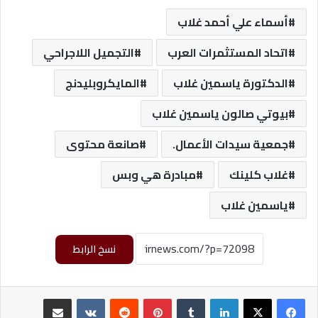
أسماء علي أحمد غلاب
اتحاد المستثمرات العرب
التجميل اللاجراحي
الدكتورة ياسمين غلاب
المايكروبليدنج
بيوتي صالون ياسمين غلاب
جمعية سيدات الأعمال.
صانعة محتوى
غلاب كلينك
مبادرة هي وبس
ياسمين غلاب
نسخ الرابط
لينكدإن
‏Tumblr
بينتيريست
‏Reddit
‏VKontakte
مشاركة عبر البريد