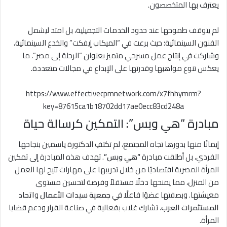
يعترف بها المتخصصون.
لم يتوقف طموحها عند حدود الخدمات التجميلية، بل امتد ليشمل
الفنون السينمائية؛ حيث برعت في “الميكاب إيفكت” والخدع السينمائية،
وشاركت في إنتاج عمل مسرحي متميز بعنوان “الرحلة إلى مصر”، ما
يعكس تنوع مواهبها وقدرتها على الإبداع في مجالات متعددة.
https://www.effectivecpmnetwork.com/x7fhhymrm?
key=87615ca1b18702dd17ae0ecc83cd248a
مبادرة “هي وبس”: التمكين كرسالة حياة
إيمانًا منها بدورها تجاه المجتمع، لم تكتفِ الدكتورة ياسمين بنجاحها
الفردي، بل أطلقت مبادرة
“هي وبس”
. تهدف هذه المبادرة إلى تمكين
المرأة المصرية اقتصاديًا من خلال تدريبها على مهارات تتيح لها العمل
من المنزل، مما يمنحها دخلًا مستقلاً وفرصة لتحسين مستوى
معيشتها. وبصفتها عضوًا فاعلًا في
جمعية سيدات الأعمال
و
اتحاد
المستثمرات العرب
، تشارك غلاب بفعالية في صناعة القرار ودعم قضايا
المرأة.