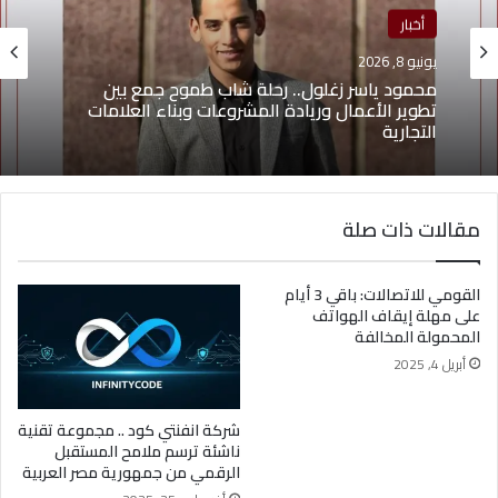
منوعات
أخبار
يونيو 4, 2026
يونيو 8, 2026
يوسف أيمن درويش.. عقلية بيعية شابة تقود التغيير
وتؤهل الشباب لسوق العمل2026
محمود ياسر زغلول.. رحلة شاب طموح جمع بين
مقالات ذات صلة
تطوير الأعمال وريادة المشروعات وبناء العلامات
التجارية
القومي للاتصالات: باقي 3 أيام
على مهلة إيقاف الهواتف
المحمولة المخالفة
أبريل 4, 2025
شركة انفنتي كود .. مجموعة تقنية
ناشئة ترسم ملامح المستقبل
الرقمي من جمهورية مصر العربية