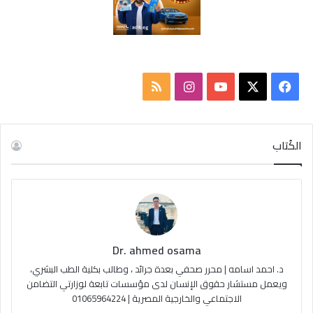
ف
ا
م
ي
X
Y
ن
ل
س
o
س
خ
الكُتاب
ب
u
ت
ص
و
T
ق
ا
ك
u
ر
ل
Dr. ahmed osama
b
ا
م
د. احمد اسامه | محرر صحفي بعدة جرائد ، وطالب بكلية الطب البشري،
e
م
و
ويعمل مستشار حقوق الإنسان لدى مؤسسات تابعة لوزارتي التضامن
الاجتماعي والخارجية المصرية | 01065964224
ق