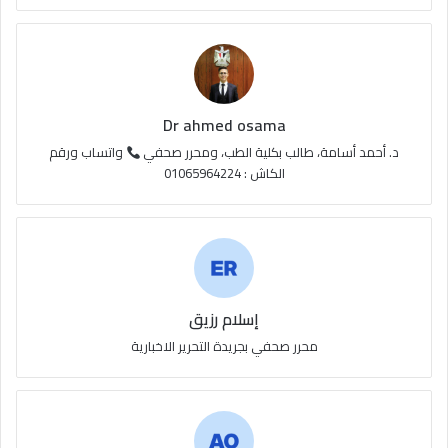
ع
R
S
Dr ahmed osama
S
د. أحمد أسامة، طالب بكلية الطب، ومحرر صحفي
واتساب ورقم
الكاش : 01065964224
إسلام رزيق
محرر صحفي بجريدة التحرير الاخبارية