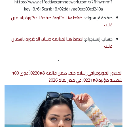
https://www.effectivecpmnetwork.com/x7fhhymrm?
key=87615ca1b18702dd17ae0ecc83cd248a
صفحة فيسبوك:
اضغط هنا لمتابعة صفحة الدكتورة ياسمين
غلاب
حساب إنستجرام:
اضغط هنا لمتابعة حساب الدكتورة ياسمين
غلاب
-
المصور الفوتوغرافي إسلام خلف ضمن قائمة &#8220;أقوى 100
شخصية مؤثرة&#8221; في مصر لعام 2026