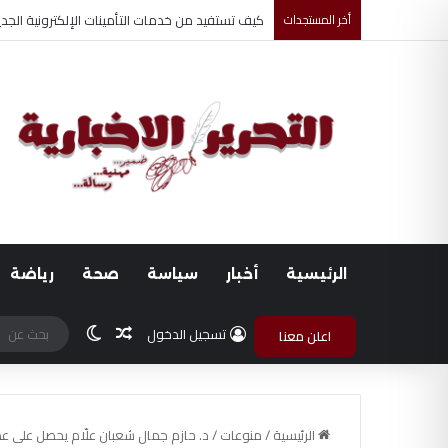
أخر المستجدات
أحمد جابر حسين طه معلم القرآن لغير الناطقين من
الرئيسية
أخبار
سياسة
صحة
رياضة
مقال عشوائي
الوضع المظلم
تسجيل الدخول
اعلن معنا
الرئيسية
/
منوعات
/
د. حازم جمال شعبان علّام يحصل على عضوية ا