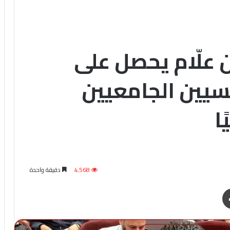
 علّام يحصل على
سيين الجامعيين
4٬568
دقيقة واحدة
طباعة