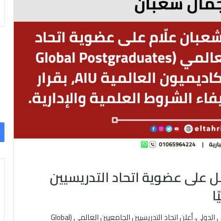
 على عضوية اتحاد التدريسيين
في إطار دعم الكفاءات الأكاديمية وتعزيز التعاون العلمي الدولي، أعلن اتحاد التدريسيين الجامعيين العالمي (Global