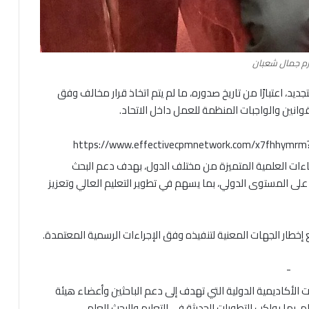
ازم جمال شعبان
ديد، اعتبارًا من تاريخ صدوره، ما لم يتم اتخاذ قرار مخالف وفق
لقوانين والواجبات المنظمة للعمل داخل الاتحاد.
https://www.effectivecpmnetwork.com/x7fhhymr
كفاءات العلمية المتميزة من مختلف الدول، بهدف دعم البحث
لى المستوى الدولي، بما يسهم في تطوير التعليم العالي وتعزيز
مع إخطار الجهات المعنية لتنفيذه وفق الإجراءات الرسمية المعتمدة.
-
الأكاديمية الدولية التي تهدف إلى دعم الباحثين وأعضاء هيئة
، بما يواكب التطورات الحديثة في التعليم والبحث العلمي.