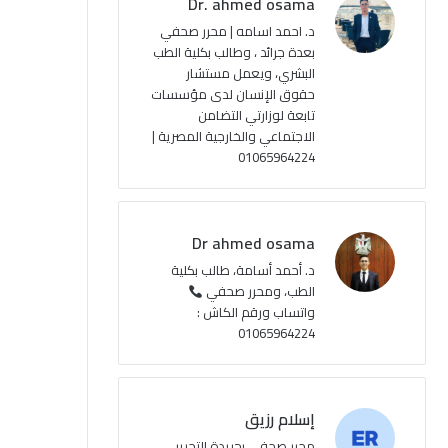
Dr. ahmed osama
ك
u
ر
ل
د. احمد اسامه | محرر صحفي
بعدة جرائد ، وطالب بكلية الطب
b
ا
م
البشري، ويعمل مستشار
حقوق الإنسان لدى مؤسسات
e
م
و
تابعة لوزارتي التضامن
ق
الاجتماعي والخارجية المصرية |
01065964224
ع
R
Dr ahmed osama
S
د. أحمد أسامة، طالب بكلية
الطب، ومحرر صحفي
S
واتساب ورقم الكاش :
01065964224
إسلام رزيق
محرر صحفي بجريدة التحرير