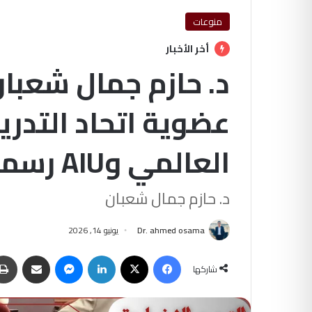
منوعات
أخر الأخبار
د. حازم جمال شعبان
عضوية اتحاد التدري
العالمي وAIU رسميًا
د. حازم جمال شعبان
Dr. ahmed osama
يونيو 14, 2026
فيسبوك
‫X
لينكدإن
ماسنجر
مشاركة عبر البريد
شاركها