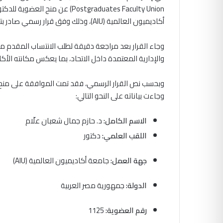
Postgraduates Faculty Union) عن منح العضوية للدكتور
أكاديميون العالمية (AIU)، وذلك وفق قرار رسمي صادر بتاريخ 03 مايو 2025 تحت رقم عضوية (1125).
وجاء القرار بعد مراجعة دقيقة لطلب الانتساب المقدم من
والإدارية المعتمدة داخل الاتحاد، بما يعكس مكانته الأك
وبحسب نص القرار الرسمي، فقد تمت الموافقة على منح ال
وجاءت بياناته على النحو التالي:
الاسم الكامل:
د. حازم جمال شعبان علّام
اللقب العلمي:
دكتور
جهة العمل:
جامعة أكاديميون العالمية (AIU)
الدولة:
جمهورية مصر العربية
رقم العضوية:
1125