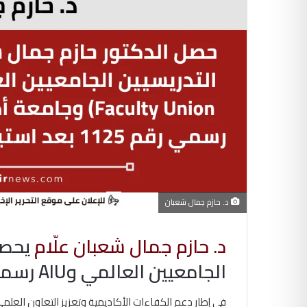
د. حازم جمال شعبان
د. حازم جمال شعبان علّام
يحصل
الجامعيين العالمي وAIU رسميًا