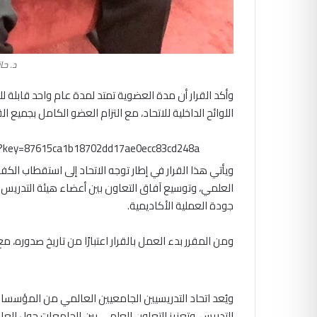
د. ح
وأكد القرار أن مدة العضوية تمتد لمدة عام واحد قابلة للتج
اللوائح الداخلية للاتحاد، مع التزام العضو الكامل بجميع ا
m?key=87615ca1b18702dd17ae0ecc83cd248a
ويأتي هذا القرار في إطار توجه الاتحاد إلى استقطاب ال
العلمي، وتوسيع آفاق التعاون بين أعضاء هيئة التدريس ع
جودة العملية الأكاديمية.
ومن المقرر بدء العمل بالقرار اعتبارًا من تاريخ صدوره، 
ويُعد اتحاد التدريسيين الجامعيين العالمي من المؤسسات 
التدريس، وتعزيز التعاون العلمي بين الجامعات حول العالم