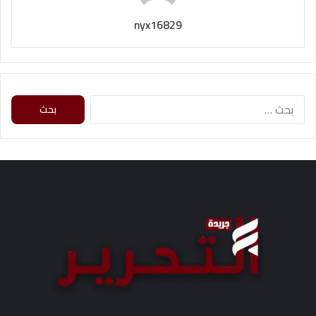
nyx16829
ا
ل
ب
ح
ث
ع
ن
: