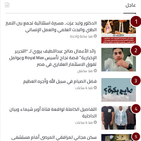
عاجل
الدكتور وليد عزت.. مسيرة استثنائية تجمع بين التميز
الطبي والبحث العلمي والعمل الإنساني
منذ ساعة واحدة
رائد الأعمال صالح عبداللطيف يروي لـ “التحرير
الإخبارية” قصة نجاح تأسيس Royal Max وعوامل
تفوق الاستثمار العقاري في مصر
منذ ساعتين
فضل الصيام في سبيل الله وأجره العظيم
منذ 4 ساعات
التفاصيل الكاملة لواقعة فتاة أوبر شيماء وبيان
الداخلية
منذ 4 ساعات
سكن مجاني لمرافقي المرضى أمام مستشفى