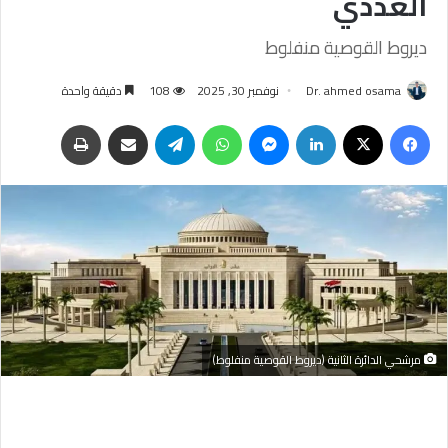
العددي
ديروط القوصية منفلوط
Dr. ahmed osama
نوفمبر 30, 2025
108
دقيقة واحدة
فيسبوك
‫X
لينكدإن
ماسنجر
واتساب
تيلقرام
مشاركة عبر البريد
طباعة
مرشحي الدائرة الثانية (ديروط القوصية منفلوط)