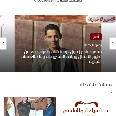
والخارجية المصرية | 01065964224
أخبار
يونيو 8, 2026
منوعات
يونيو 4, 2026
محمود ياسر زغلول.. رحلة شاب طموح جمع بين
تطوير الأعمال وريادة المشروعات وبناء العلامات
التجارية
يوسف أيمن درويش.. عقلية بيعية شابة تقود التغيير
مقالات ذات صلة
وتؤهل الشباب لسوق العمل2026