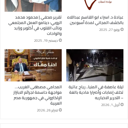
عيادة د. اسراء ابو القاسم عبداللاه
تقرير صحفي | محمود محمد
بالكشف المجاني لمدة أسبوعين
الروبي: دينامو العمل المجتمعي
ونائب القلوب في أكتوبر وزايد
يونيو 27, 2025
والواحات
ديسمبر 19, 2025
ليلة عاصفة في المنيا.. رياح عاتية
المحامي مصطفى الغريب…
تخلف إصابات وأضرارا مادية بالغة
مواجهة حاسمة لجرائم الابتزاز
– التحرير الاخباريه
الإلكتروني في جمهورية مصر
العربية
أبريل 1, 2026
فبراير 26, 2026