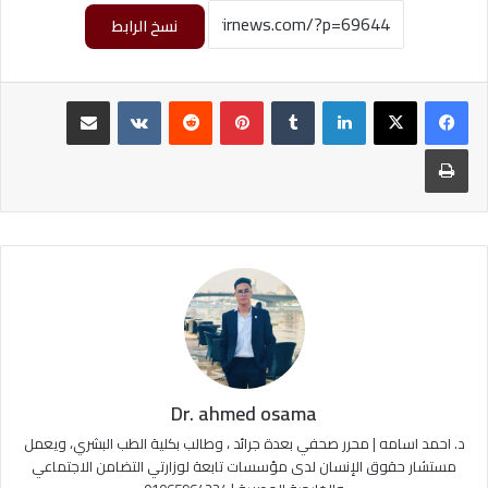
نسخ الرابط
لينكدإن
‏Tumblr
بينتيريست
‏Reddit
‏VKontakte
مشاركة عبر البريد
طباعة
Dr. ahmed osama
د. احمد اسامه | محرر صحفي بعدة جرائد ، وطالب بكلية الطب البشري، ويعمل
مستشار حقوق الإنسان لدى مؤسسات تابعة لوزارتي التضامن الاجتماعي