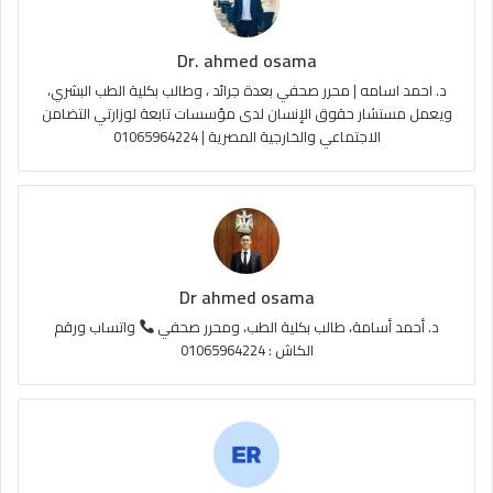
ك
u
ر
ل
Dr. ahmed osama
b
ا
م
د. احمد اسامه | محرر صحفي بعدة جرائد ، وطالب بكلية الطب البشري،
e
م
و
ويعمل مستشار حقوق الإنسان لدى مؤسسات تابعة لوزارتي التضامن
الاجتماعي والخارجية المصرية | 01065964224
ق
ع
R
S
Dr ahmed osama
S
د. أحمد أسامة، طالب بكلية الطب، ومحرر صحفي
واتساب ورقم
الكاش : 01065964224