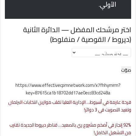
الأولي.
اختر مرشحك المفضل — الدائرة الثانية
(ديروط / القوصية / منفلوط)
صوّت
https://www.effectivecpmnetwork.com/x7fhhymrm?
key=87615ca1b18702dd17ae0ecc83cd248a
فرحة عارمة في أسيوط… الإدارية العليا تقلب موازين انتخابات البرلمان
وتعيد التصويت في 3 دوائر!
92% إنجاز في أضخم مشروع ري بالصعيد… قناطر ديروط الجديدة تقترب
من التشغيل الكامل!