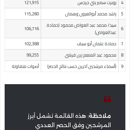
4
روبرت سمير يني جرجس
121,915
5
راشد محمد أبوالعيون وهمان
115,280
سيد/ محمد عبد العواض محمود (حمادة
106,716
6
عبدالعواض)
7
حمادة عثمان أبو سيف
102,388
8
محمود عبد المنعم زين قرشي
99,255
9
(أسماء مرشحين آخرين حسب نتائج الحصر)
أصوات متفاوتة
ملاحظة
: هذه القائمة تشمل أبرز
المرشحين وفق الحصر العددي