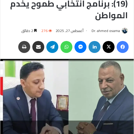
(19): برنامج انتخابي طموح يخدم
المواطن
Dr. ahmed osama
أغسطس 27, 2025
276
2 دقائق
فيسبوك
‫X
لينكدإن
ماسنجر
واتساب
تيلقرام
مشاركة عبر البريد
طباعة