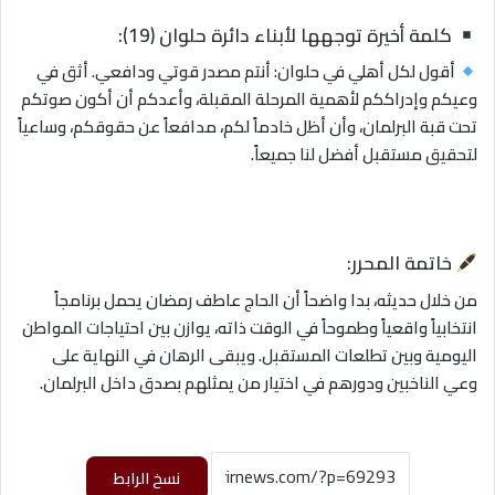
كلمة أخيرة توجهها لأبناء دائرة حلوان (19):
أقول لكل أهلي في حلوان: أنتم مصدر قوتي ودافعي. أثق في
وعيكم وإدراككم لأهمية المرحلة المقبلة، وأعدكم أن أكون صوتكم
تحت قبة البرلمان، وأن أظل خادماً لكم، مدافعاً عن حقوقكم، وساعياً
لتحقيق مستقبل أفضل لنا جميعاً.
خاتمة المحرر:
من خلال حديثه، بدا واضحاً أن الحاج عاطف رمضان يحمل برنامجاً
انتخابياً واقعياً وطموحاً في الوقت ذاته، يوازن بين احتياجات المواطن
اليومية وبين تطلعات المستقبل. ويبقى الرهان في النهاية على
وعي الناخبين ودورهم في اختيار من يمثلهم بصدق داخل البرلمان.
نسخ الرابط