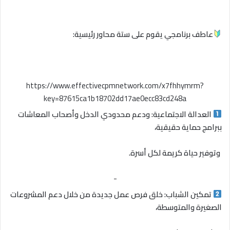
عاطف برنامجي يقوم على ستة محاور رئيسية:
https://www.effectivecpmnetwork.com/x7fhhymrm?
key=87615ca1b18702dd17ae0ecc83cd248a
العدالة الاجتماعية: ودعم محدودي الدخل وأصحاب المعاشات
ببرامج حماية حقيقية،
وتوفير حياة كريمة لكل أسرة.
-
تمكين الشباب: خلق فرص عمل جديدة من خلال دعم المشروعات
الصغيرة والمتوسطة،