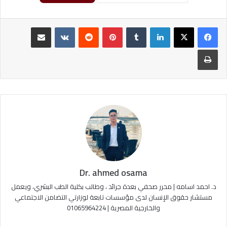
لينكدإن
‏Tumblr
بينتيريست
‏Reddit
‏VKontakte
مشاركة عبر البريد
طباعة
Dr. ahmed osama
د. احمد اسامه | محرر صحفي بعدة جرائد ، وطالب بكلية الطب البشري، ويعمل
مستشار حقوق الإنسان لدى مؤسسات تابعة لوزارتي التضامن الاجتماعي
والخارجية المصرية | 01065964224