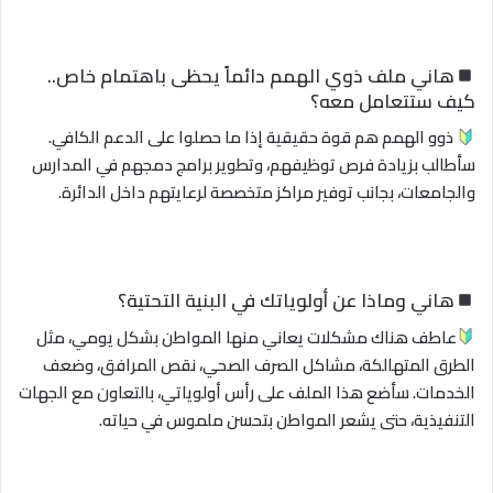
هاني ملف ذوي الهمم دائماً يحظى باهتمام خاص..
كيف ستتعامل معه؟
ذوو الهمم هم قوة حقيقية إذا ما حصلوا على الدعم الكافي.
سأطالب بزيادة فرص توظيفهم، وتطوير برامج دمجهم في المدارس
والجامعات، بجانب توفير مراكز متخصصة لرعايتهم داخل الدائرة.
هاني وماذا عن أولوياتك في البنية التحتية؟
عاطف هناك مشكلات يعاني منها المواطن بشكل يومي، مثل
الطرق المتهالكة، مشاكل الصرف الصحي، نقص المرافق، وضعف
الخدمات. سأضع هذا الملف على رأس أولوياتي، بالتعاون مع الجهات
التنفيذية، حتى يشعر المواطن بتحسن ملموس في حياته.