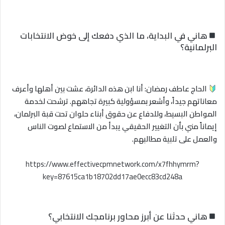
هاني في البداية، ما الذي دفعك إلى خوض الانتخابات
البرلمانية؟
الحاج عاطف رمضان: أنا ابن هذه الدائرة، عشت بين أهلها وأعرف
معاناتهم جيداً، وأشعر بمسؤولية كبيرة تجاههم. ترشحت لخدمة
المواطن البسيط، وللدفاع عن حقوق أبناء حلوان تحت قبة البرلمان،
إيماناً مني بأن التغيير الحقيقي يبدأ من الاستماع لصوت الناس
والعمل على تلبية مطالبهم.
https://www.effectivecpmnetwork.com/x7fhhymrm?
key=87615ca1b18702dd17ae0ecc83cd248a
هاني حدثنا عن أبرز محاور برنامجك الانتخابي؟