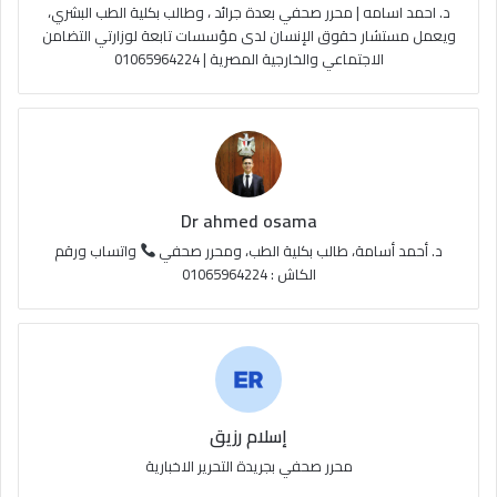
د. احمد اسامه | محرر صحفي بعدة جرائد ، وطالب بكلية الطب البشري،
e
م
و
ويعمل مستشار حقوق الإنسان لدى مؤسسات تابعة لوزارتي التضامن
الاجتماعي والخارجية المصرية | 01065964224
ق
ع
R
S
Dr ahmed osama
S
د. أحمد أسامة، طالب بكلية الطب، ومحرر صحفي
واتساب ورقم
الكاش : 01065964224
إسلام رزيق
محرر صحفي بجريدة التحرير الاخبارية