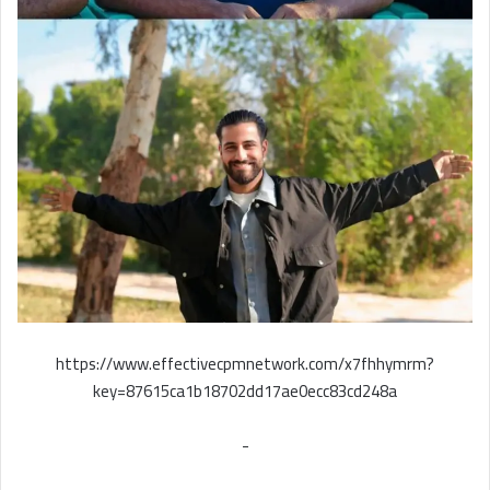
https://www.effectivecpmnetwork.com/x7fhhymrm?
key=87615ca1b18702dd17ae0ecc83cd248a
-