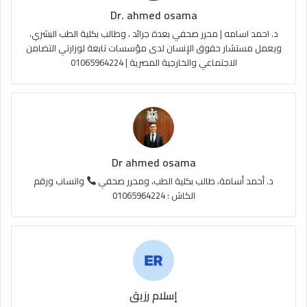
Dr. ahmed osama
b
ا
م
د. احمد اسامه | محرر صحفي بعدة جرائد ، وطالب بكلية الطب البشري،
e
م
و
ويعمل مستشار حقوق الإنسان لدى مؤسسات تابعة لوزارتي التضامن
الاجتماعي والخارجية المصرية | 01065964224
ق
ع
R
S
Dr ahmed osama
S
د. أحمد أسامة، طالب بكلية الطب، ومحرر صحفي
واتساب ورقم
الكاش : 01065964224
إسلام رزيق