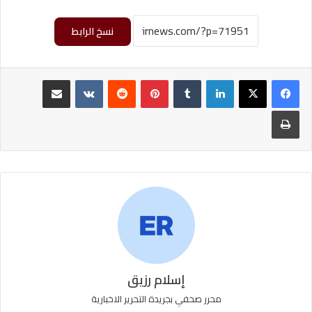
نسخ الرابط
لينكدإن
‏Tumblr
بينتيريست
‏Reddit
‏VKontakte
مشاركة عبر البريد
طباعة
إسلام رزيق
محرر صحفي بجريدة التحرير الاخبارية