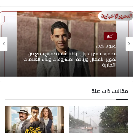
أخبار
منوعات
يونيو 8, 2026
يونيو 4, 2026
يوسف أيمن درويش.. عقلية بيعية شابة تقود التغيير
محمود ياسر زغلول.. رحلة شاب طموح جمع بين
وتؤهل الشباب لسوق العمل2026
تطوير الأعمال وريادة المشروعات وبناء العلامات
التجارية
مقالات ذات صلة