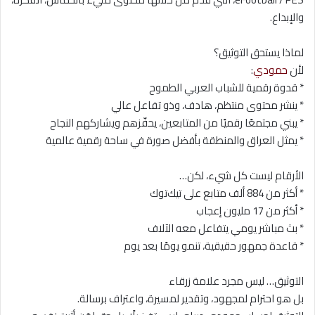
والإبداع.
لماذا يستحق التوثيق؟
لأن
حمودي
:
* قدوة رقمية للشباب العربي الطموح
* ينشر محتوى منتظم، هادف، وذو تفاعل عالي
* يبني مجتمعًا رقميًا من المتابعين، يحفّزهم ويشاركهم النجاح
* يمثل العراق والمنطقة بأفضل صورة في ساحة رقمية عالمية
الأرقام ليست كل شيء، لكن…
* أكثر من 884 ألف متابع على تيك‌توك
* أكثر من 17 مليون إعجاب
* بث مباشر يومي يتفاعل معه الآلاف
* قاعدة جمهور حقيقية، تنمو يومًا بعد يوم
التوثيق… ليس مجرد علامة زرقاء
بل هو احترام لمجهود، وتقدير لمسيرة، واعتراف برسالة.