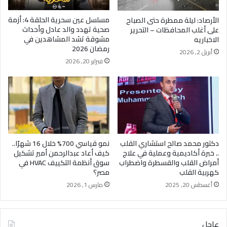
مسلسل عين سحرية الحلقة 4: أزمة
الأرصاد: ليلة ممطرة حتى الصباح
صحية تهدد والد عادل وأحداث
على أغلب المحافظات – التحرير
مشوقة تشد المشاهدين في
الاخباريه
رمضان 2026
أبريل 2, 2026
فبراير 20, 2026
دكتور محمد صالح استشاري القلب
نمو قياسي 700% خلال 16 شهرًا..
.. خبرة أكاديمية وعملية في علاج
كيف أعاد عبدالرحمن أمير تشكيل
أمراض القلب والقسطرة واضطراب
سوق أنظمة التكييف HVAC في
كهربية القلب
مصر؟
أغسطس 20, 2025
مارس 1, 2026
عاجل