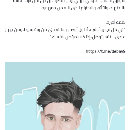
التوثيق لحساب حمودي ديباي ليس تفضيلًا، بل حق لمَن أثبت نفسه
بالاجتهاد، والتأثير، والاحترام الذي ناله من جمهوره.
كلمة أخيرة:
“في كل فيديو أنشره، أحاول أوصل رسالة: حتى من بيت بسيط، ومن جهاز
عادي… تقدر توصل، إذا كنت مؤمن بنفسك.”
https://t.me/debay9