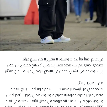
في عالم امتلأ بالأصوات والصور، لا يبقى إلا من يصنع فرقًا.
حمودي ديباي لم يكن مجرّد لاعب إلكتروني أو صانع محتوى، بل تحوّل
إلى صوتٍ حقيقي لشبابٍ يجدون في الإبداع الرقمي فرصة للنجاح والتأثير.
من اللعب إلى التأثير
بدأ حمودي من أبسط الإمكانيات. لا استوديو ولا أدوات إنتاج باهظة.
فقط إيمان بفكرة، وموهبة حقيقية، وصوت داخلي يقول: “أقدر أوصل”.
واليوم، أصبح من الأسماء المعروفة في مجال الألعاب، خاصة في لعبة
eFootball / PES، التي قدّم من خلالها محتوى مليء بالحماس، الفكرة،