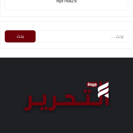
nyx16829
ا
ل
ب
ح
ث
ع
ن
: