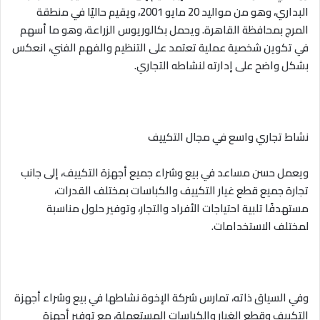
البداري، وهو من مواليد 20 مايو 2001، ويقيم حاليًا في منطقة
المرج بمحافظة القاهرة. ويحمل بكالوريوس الزراعة، وهو ما أسهم
في تكوين شخصية عملية تعتمد على التنظيم والفهم الفني، انعكس
بشكل واضح على إدارته لنشاطه التجاري.
نشاط تجاري واسع في مجال التكييف
ويعمل حسن مساعد في بيع وشراء جميع أجهزة التكييف، إلى جانب
تجارة جميع قطع غيار التكييف والكباسات بمختلف القدرات،
مستهدفًا تلبية احتياجات الأفراد والتجار، وتوفير حلول مناسبة
لمختلف الاستخدامات.
وفي السياق ذاته، تمارس شركة الإخوة نشاطها في بيع وشراء أجهزة
التكييف وقطع الغيار والكباسات المستعملة، مع توفير أجهزة