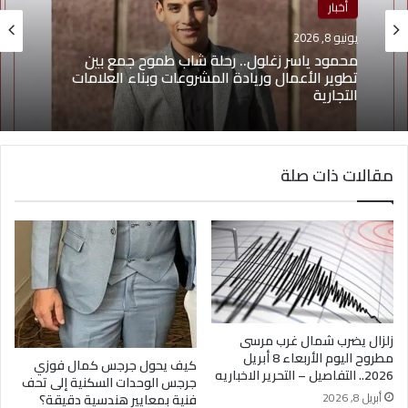
منوعات
أخبار
يونيو 4, 2026
يونيو 8, 2026
يوسف أيمن درويش.. عقلية بيعية شابة تقود التغيير
وتؤهل الشباب لسوق العمل2026
محمود ياسر زغلول.. رحلة شاب طموح جمع بين
تطوير الأعمال وريادة المشروعات وبناء العلامات
مقالات ذات صلة
التجارية
زلزال يضرب شمال غرب مرسى
مطروح اليوم الأربعاء 8 أبريل
كيف يحول جرجس كمال فوزي
2026.. التفاصيل – التحرير الاخباريه
جرجس الوحدات السكنية إلى تحف
أبريل 8, 2026
فنية بمعايير هندسية دقيقة؟