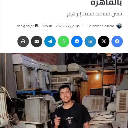
بالقاهرة
حسن مساعد محمد إبراهيم
Dr. ahmed osama
ديسمبر 27, 2025
115
دقيقة واحدة
فيسبوك
‫X
لينكدإن
ماسنجر
واتساب
تيلقرام
مشاركة عبر البريد
طباعة