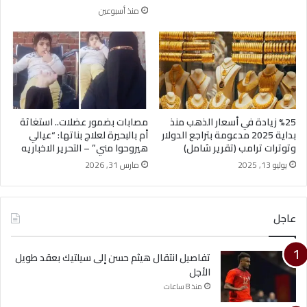
منذ أسبوعين
%25 زيادة في أسعار الذهب منذ
مصابات بضمور عضلات.. استغاثة
بداية 2025 مدعومة بتراجع الدولار
أم بالبحيرة لعلاج بناتها: “عيالي
وتوترات ترامب (تقرير شامل)
هيروحوا مني” – التحرير الاخباريه
يوليو 13, 2025
مارس 31, 2026
عاجل
تفاصيل انتقال هيثم حسن إلى سيلتيك بعقد طويل
الأجل
منذ 8 ساعات