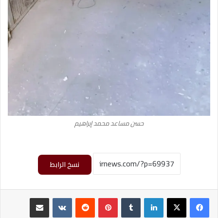
حسن مساعد محمد إبراهيم
نسخ الرابط
لينكدإن
‏Tumblr
بينتيريست
‏Reddit
‏VKontakte
مشاركة عبر البريد