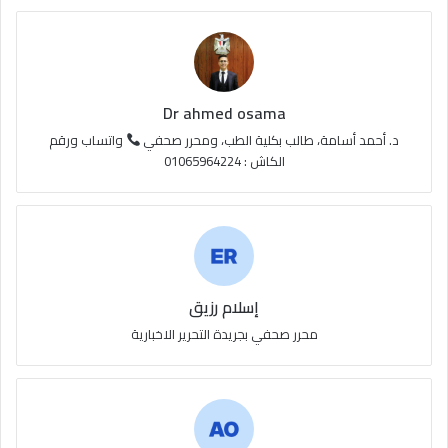
ع
R
S
Dr ahmed osama
S
د. أحمد أسامة، طالب بكلية الطب، ومحرر صحفي
واتساب ورقم
الكاش : 01065964224
إسلام رزيق
محرر صحفي بجريدة التحرير الاخبارية