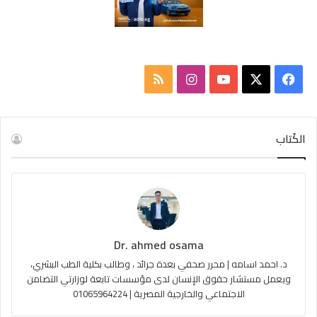
ف
ا
م
ي
X
Y
ن
ل
س
o
س
خ
الكُتاب
ب
u
ت
ص
و
T
ق
ا
ك
u
ر
ل
Dr. ahmed osama
b
ا
م
د. احمد اسامه | محرر صحفي بعدة جرائد ، وطالب بكلية الطب البشري،
e
م
و
ويعمل مستشار حقوق الإنسان لدى مؤسسات تابعة لوزارتي التضامن
الاجتماعي والخارجية المصرية | 01065964224
ق