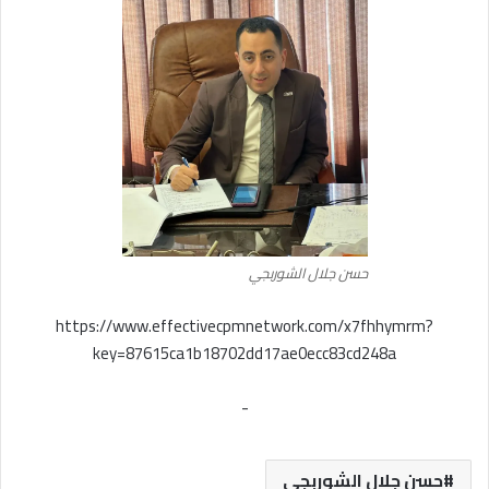
حسن جلال الشوربجي
https://www.effectivecpmnetwork.com/x7fhhymrm?
key=87615ca1b18702dd17ae0ecc83cd248a
-
حسن جلال الشوربجي