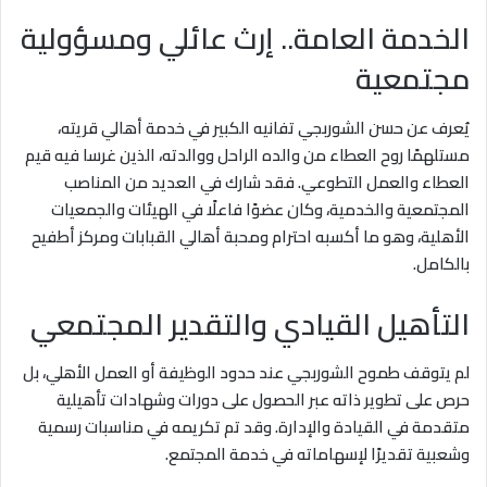
الخدمة العامة.. إرث عائلي ومسؤولية
مجتمعية
يُعرف عن حسن الشوربجي تفانيه الكبير في خدمة أهالي قريته،
مستلهمًا روح العطاء من والده الراحل ووالدته، الذين غرسا فيه قيم
العطاء والعمل التطوعي. فقد شارك في العديد من المناصب
المجتمعية والخدمية، وكان عضوًا فاعلًا في الهيئات والجمعيات
الأهلية، وهو ما أكسبه احترام ومحبة أهالي القبابات ومركز أطفيح
بالكامل.
التأهيل القيادي والتقدير المجتمعي
لم يتوقف طموح الشوربجي عند حدود الوظيفة أو العمل الأهلي، بل
حرص على تطوير ذاته عبر الحصول على دورات وشهادات تأهيلية
متقدمة في القيادة والإدارة. وقد تم تكريمه في مناسبات رسمية
وشعبية تقديرًا لإسهاماته في خدمة المجتمع.