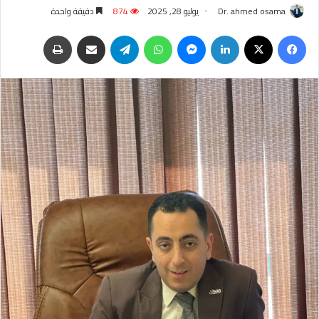
Dr. ahmed osama
يوليو 28, 2025
874
دقيقة واحدة
فيسبوك
‫X
لينكدإن
ماسنجر
واتساب
تيلقرام
مشاركة عبر البريد
طباعة