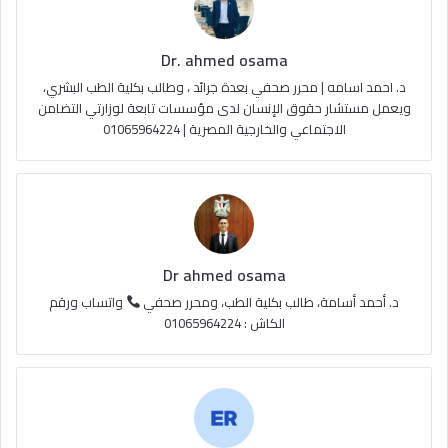
ك
u
ر
ل
Dr. ahmed osama
b
ا
م
د. احمد اسامه | محرر صحفي بعدة جرائد ، وطالب بكلية الطب البشري،
e
م
و
ويعمل مستشار حقوق الإنسان لدى مؤسسات تابعة لوزارتي التضامن
الاجتماعي والخارجية المصرية | 01065964224
ق
ع
R
S
Dr ahmed osama
S
د. أحمد أسامة، طالب بكلية الطب، ومحرر صحفي
واتساب ورقم
الكاش : 01065964224