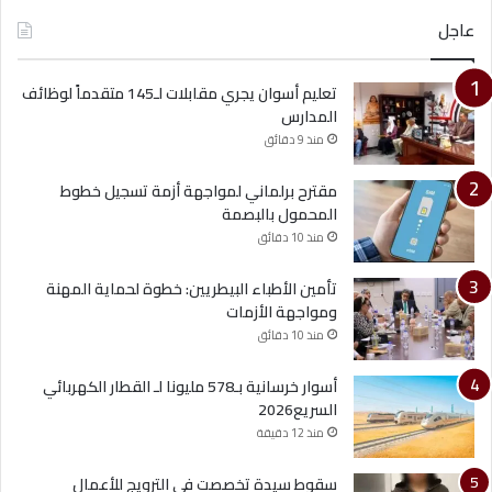
عاجل
تعليم أسوان يجري مقابلات لـ145 متقدماً لوظائف
المدارس
منذ 9 دقائق
مقترح برلماني لمواجهة أزمة تسجيل خطوط
المحمول بالبصمة
منذ 10 دقائق
تأمين الأطباء البيطريين: خطوة لحماية المهنة
ومواجهة الأزمات
منذ 10 دقائق
أسوار خرسانية بـ578 مليونا لـ القطار الكهربائي
السريع2026
منذ 12 دقيقة
سقوط سيدة تخصصت في الترويج للأعمال