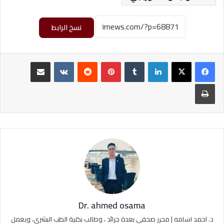
نسخ الرابط
لينكدإن
‏Tumblr
بينتيريست
‏Reddit
‏VKontakte
مشاركة عبر البريد
طباعة
Dr. ahmed osama
د. احمد اسامه | محرر صحفي بعدة جرائد ، وطالب بكلية الطب البشري، ويعمل