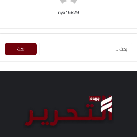
nyx16829
ا
ل
ب
ح
ث
ع
ن
: