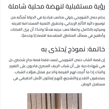
رؤية مستقبلية لنهضة محلية شاملة
يحلم حسن الشوربجي بتولي مناصب قيادية في الدولة تُمكّنه من
توسيع دائرة التأثير الإيجابي، وتحقيق التنمية المستدامة لقريته
ومركزه بالكامل، واضعًا نصب عينيه هدفًا واحدًا: أن يرى القبابات
وأطفيح في مصافّ المناطق المتقدمة اقتصاديًا وخدميًا.
خاتمة: نموذج يُحتذى به
إن قصة الشاب حسن الشوربجي ليست فقط قصة نجاح شخصي، بل
هي شهادة حية على أن شباب الريف المصري قادرون على التغيير
والبناء إذا ما أُتيحت لهم الفرصة والدعم. فمثل هؤلاء الشباب
يستحقون التقدير والتشجيع، لأنهم يُمثلون الأمل الحقيقي في
مستقبل الوطن.