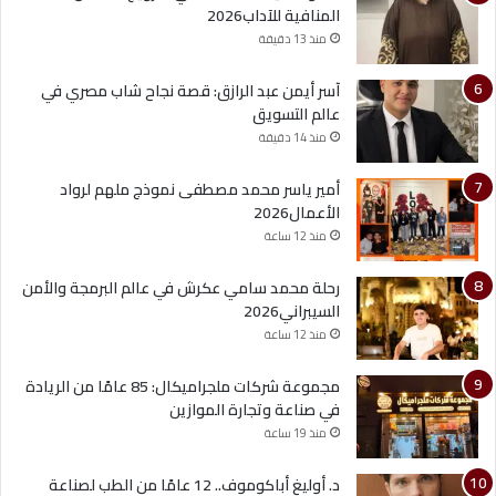
المنافية للآداب2026
منذ 13 دقيقة
آسر أيمن عبد الرازق: قصة نجاح شاب مصري في
عالم التسويق
منذ 14 دقيقة
أمير ياسر محمد مصطفى نموذج ملهم لرواد
الأعمال2026
منذ 12 ساعة
رحلة محمد سامي عكرش في عالم البرمجة والأمن
السيبراني2026
منذ 12 ساعة
مجموعة شركات ملجراميكال: 85 عامًا من الريادة
في صناعة وتجارة الموازين
منذ 19 ساعة
د. أوليغ أباكوموف.. 12 عامًا من الطب لصناعة