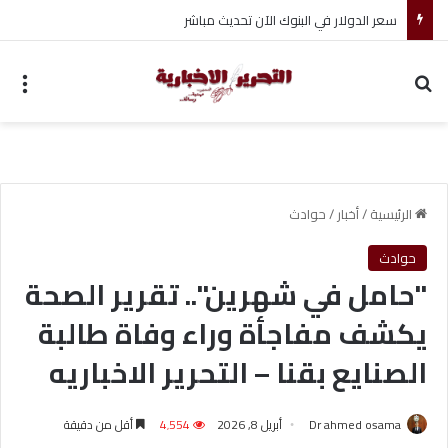
ضبط متهم بممارسة انتحال صفة ضابط واستيقاف السيارات
بحث عن
الق
الرئيسية
/
أخبار
/
حوادث
حوادث
"حامل في شهرين".. تقرير الصحة
يكشف مفاجأة وراء وفاة طالبة
الصنايع بقنا – التحرير الاخباريه
Dr ahmed osama
أبريل 8, 2026
4٬554
أقل من دقيقة