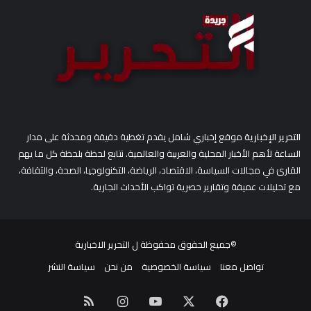
:
التحرير الإخبارية
موقع إخباري شامل يقدم تغطية دقيقة ومحدثة على مدار
الساعة لأهم الأخبار المحلية والعربية والعالمية. نتابع لحظة بلحظة كل ما يهم
القارئ في مجالات السياسة، الاقتصاد، الرياضة، التكنولوجيا، الصحة، والثقافة،
مع تحليلات عميقة وتقارير حصرية تواكب الأحداث الجارية.
©جميع الحقوق محفوظة ل
التحرير الاخبارية
تواصل معنا
سياسة الخصوصية
من نحن
سياسة النشر
‫X
فيسبوك
‫YouTube
انستقرام
ملخص