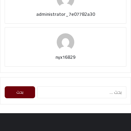
administrator_7e07782a30
nyx16829
ا
ل
ب
ح
ث
ع
ن