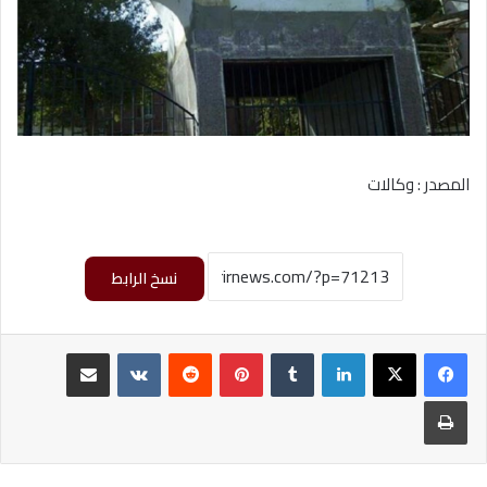
المصدر : وكالات
نسخ الرابط
لينكدإن
‏Tumblr
بينتيريست
‏Reddit
‏VKontakte
مشاركة عبر البريد
طباعة