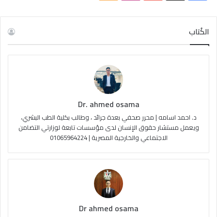
ي
X
Y
ن
ل
س
o
س
خ
الكُتاب
ب
u
ت
ص
و
T
ق
ا
ك
u
ر
ل
Dr. ahmed osama
b
ا
م
د. احمد اسامه | محرر صحفي بعدة جرائد ، وطالب بكلية الطب البشري،
e
م
و
ويعمل مستشار حقوق الإنسان لدى مؤسسات تابعة لوزارتي التضامن
الاجتماعي والخارجية المصرية | 01065964224
ق
ع
R
S
Dr ahmed osama