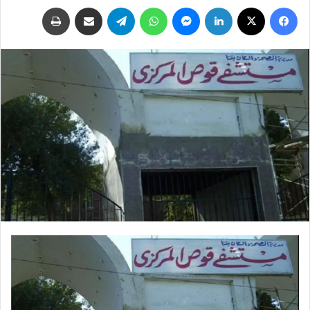
فيسبوك
‫X
لينكدإن
ماسنجر
واتساب
تيلقرام
مشاركة عبر البريد
طباعة