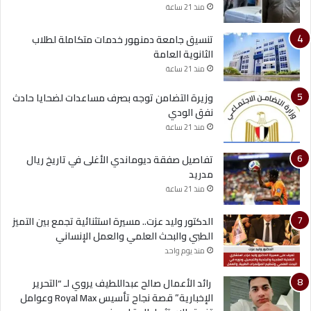
منذ 21 ساعة
تنسيق جامعة دمنهور خدمات متكاملة لطلاب
الثانوية العامة
منذ 21 ساعة
وزيرة التضامن توجه بصرف مساعدات لضحايا حادث
نفق الودي
منذ 21 ساعة
تفاصيل صفقة ديوماندي الأغلى في تاريخ ريال
مدريد
منذ 21 ساعة
الدكتور وليد عزت.. مسيرة استثنائية تجمع بين التميز
الطبي والبحث العلمي والعمل الإنساني
منذ يوم واحد
رائد الأعمال صالح عبداللطيف يروي لـ “التحرير
الإخبارية” قصة نجاح تأسيس Royal Max وعوامل