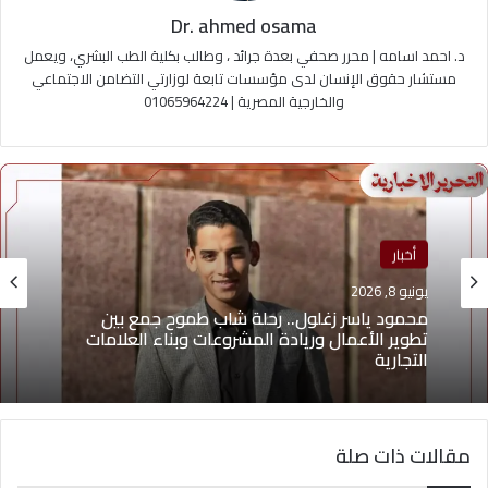
Dr. ahmed osama
د. احمد اسامه | محرر صحفي بعدة جرائد ، وطالب بكلية الطب البشري، ويعمل
مستشار حقوق الإنسان لدى مؤسسات تابعة لوزارتي التضامن الاجتماعي
والخارجية المصرية | 01065964224
منوعات
أخبار
يونيو 4, 2026
يوسف أيمن درويش.. عقلية بيعية شابة تقود التغيير
يونيو 8, 2026
وتؤهل الشباب لسوق العمل2026
مقالات ذات صلة
محمود ياسر زغلول.. رحلة شاب طموح جمع بين