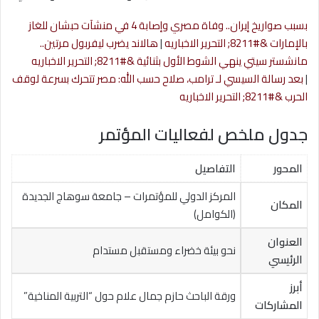
بسبب صواريخ إيران.. وفاة مصري وإصابة 4 في منشآت حبشان للغاز
بالإمارات &#8211; التحرير الاخباريه
|
هالاند يضرب ليفربول مرتين..
مانشستر سيتي ينهي الشوط الأول بثنائية &#8211; التحرير الاخباريه
|
بعد رسالة السيسي لـ ترامب، صلاح حسب الله: مصر تتحرك بسرعة لوقف
الحرب &#8211; التحرير الاخباريه
جدول ملخص لفعاليات المؤتمر
المحور
التفاصيل
المركز الدولي للمؤتمرات – جامعة سوهاج الجديدة
المكان
(الكوامل)
العنوان
نحو بيئة خضراء ومستقبل مستدام
الرئيسي
أبرز
ورقة الباحث حازم جمال علام حول “التربية المناخية”
المشاركات