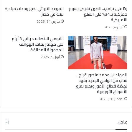
تطوير الأعمال وريادة المشروعات وبناء العلامات
التجارية
ردًا على ترامب.. الصين تفرض رسوم
الموعد النهائي لحجز وحدات مبادرة
جمركية بـ 34% على السلع
بيتك في مصر
الأمريكية
مارس 31, 2025
أبريل 4, 2025
القومي للاتصالات: باقي 3 أيام
على مهلة إيقاف الهواتف
المحمولة المخالفة
أبريل 4, 2025
المهندس محمد منصور فراج ..
شاب من الوادي الجديد يقود
نهضة قطاع التمور ويحلم بغزو
الأسواق الأوروبية
نوفمبر 30, 2025
عاجل