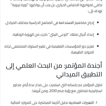
تكفي لمواجهة الاحتباس الحراري، بل يجب أن يواكبها “ثورة تربوية”
تهدف إلى:
إدراج مفاهيم
الاستدامة
في المناهج الدراسية بمختلف المراحل.
إعداد أجيال تمتلك “الوعي البيئي” كجزء من الهوية الوطنية.
تعزيز دور المؤسسات التعليمية في تغيير السلوك المجتمعي تجاه
الموارد الطبيعية.
أجندة المؤتمر: من البحث العلمي إلى
التطبيق الميداني
تناول المؤتمر عبر جلساته التي استمرت على مدار عدة أيام، محاور
استراتيجية تتماشى مع رؤية مصر 2030، ومن أبرزها:
التغيرات المناخية:
تحليل آثارها المباشرة على الموارد المائية