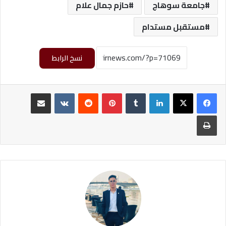
جامعة سوهاج
حازم جمال علام
مستقبل مستدام
نسخ الرابط
لينكدإن
‏Tumblr
بينتيريست
‏Reddit
‏VKontakte
مشاركة عبر البريد
طباعة