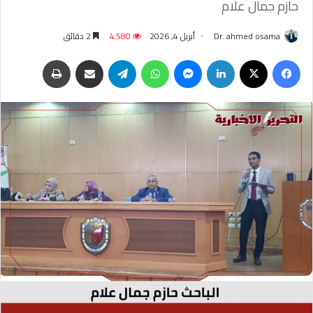
حازم جمال علام
Dr. ahmed osama
أبريل 4, 2026
4٬580
2 دقائق
فيسبوك
‫X
لينكدإن
ماسنجر
واتساب
تيلقرام
مشاركة عبر البريد
طباعة