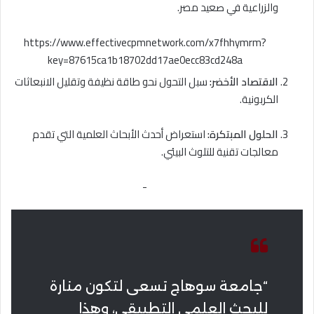
والزراعية في صعيد مصر.
https://www.effectivecpmnetwork.com/x7fhhymrm?
key=87615ca1b18702dd17ae0ecc83cd248a
الاقتصاد الأخضر:
سبل التحول نحو طاقة نظيفة وتقليل الانبعاثات
الكربونية.
الحلول المبتكرة:
استعراض أحدث الأبحاث العلمية التي تقدم
معالجات تقنية للتلوث البيئي.
-
“جامعة سوهاج تسعى لتكون منارة
للبحث العلمي التطبيقي، وهذا