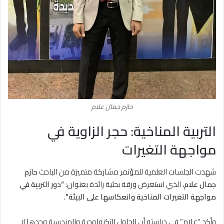
حازم جمال علام
التربية المناخية: حجر الزاوية في
مواجهة التغيرات
شهدت الجلسات العلمية للمؤتمر مشاركة متميزة من الباحث
حازم
جمال علام
، الذي استعرض ورقة بحثية رائدة بعنوان:
“دور التربية في
مواجهة التغيرات المناخية وانعكاسها على البيئة”
.
وأكد “علام” في دراسته أن الحلول التكنولوجية والهندسية وحدها لا