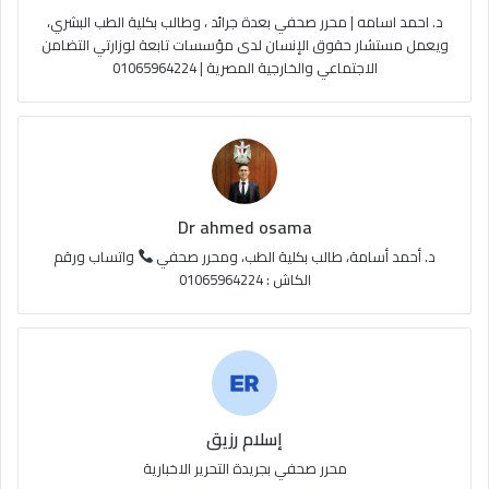
د. احمد اسامه | محرر صحفي بعدة جرائد ، وطالب بكلية الطب البشري،
e
م
و
ويعمل مستشار حقوق الإنسان لدى مؤسسات تابعة لوزارتي التضامن
الاجتماعي والخارجية المصرية | 01065964224
ق
ع
R
S
Dr ahmed osama
S
د. أحمد أسامة، طالب بكلية الطب، ومحرر صحفي
واتساب ورقم
الكاش : 01065964224
إسلام رزيق
محرر صحفي بجريدة التحرير الاخبارية