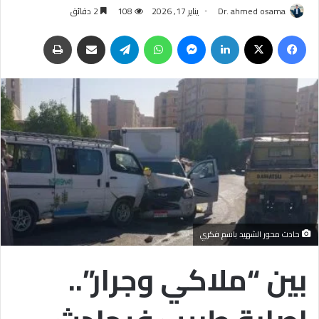
Dr. ahmed osama
يناير 17, 2026
108
2 دقائق
فيسبوك
‫X
لينكدإن
ماسنجر
واتساب
تيلقرام
مشاركة عبر البريد
طباعة
حادث محور الشهيد باسم فكري
بين “ملاكي وجرار”..