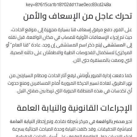
key=87615ca1b18702dd17ae0ecc83cd248a
تحرك عاجل من الإسعاف والأمن
على الفور، دفع مرفق إسعاف قنا بسيارة مجهزة إلى موقع الحادث،
حيث تم إجراء الإسعافات الأولية للمصاب في مكان الواقعة، قبل نقله
إلى
المستشفى
(يتم ذكر اسم المستشفى إن وجد، عادة “قنا العام” أو
المركزي) لاستكمال الفحوصات الطبية والاطمئنان على حالته الصحية،
التي وصفت بالمستقرة حتى الآن.
كما دفعت إدارة المرور بأوناش لرفع آثار الحادث وحطام السيارتين من
نهر الطريق، لعادة تسيير الحركة المرورية أمام المسافرين ومنع حدوث
أي تكدسات في هذه المنطقة الحيوية التي تربط بين ضفتي النيل.
الإجراءات القانونية والنيابة العامة
تحرر
محضر بالواقعة
في مركز شرطة نقادة، وتم إخطار
النيابة العامة
لمباشرة التحقيقات. وقد كلفت النيابة وحدة المباحث الجنائية بسرعة
إجراء التحريات حول الواقعة للوقوف على أسباب الحادث الحقيقية،