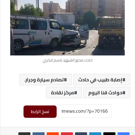
حادث محور الشهيد باسم فكري
إصابة طبيب في حادث
تصادم سيارة وجرار.
حوادث قنا اليوم
مركز نقادة
نسخ الرابط
لينكدإن
‏Tumblr
بينتيريست
‏Reddit
‏VKontakte
مشاركة عبر البريد