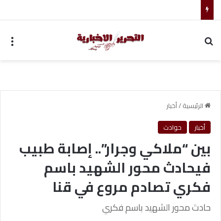
فضل الصيام في سبيل الله وأجره العظيم
بحث عن
الق
الرئيسية
/
أخبار
أخبار
حوادث
بين “ملاكي وجرار”.. إصابة طبيب
فيحادث محور الشهيد باسم
فكري تصادم مروع في قنا
حادث محور الشهيد باسم فكري