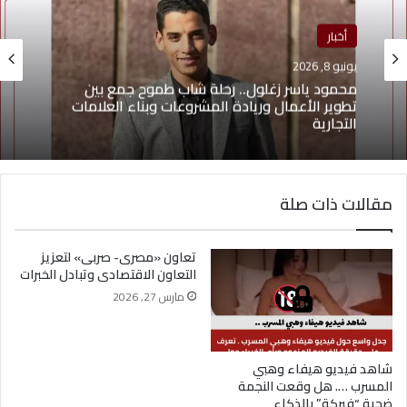
أخبار
منوعات
يونيو 8, 2026
يونيو 4, 2026
محمود ياسر زغلول.. رحلة شاب طموح جمع بين
يوسف أيمن درويش.. عقلية بيعية شابة تقود التغيير
تطوير الأعمال وريادة المشروعات وبناء العلامات
وتؤهل الشباب لسوق العمل2026
التجارية
مقالات ذات صلة
تعاون «مصرى- صربى» لتعزيز
التعاون الاقتصادى وتبادل الخبرات
مارس 27, 2026
شاهد فيديو هيفاء وهبي
المسرب …. هل وقعت النجمة
ضحية “فبركة” بالذكاء