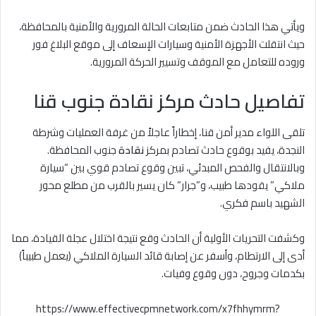
ويأتي هذا الحادث ضمن متابعات الحالة المرورية والأمنية بالمحافظة،
حيث انتقلت الأجهزة الأمنية وسيارات الإسعاف إلى موقع البلاغ فور
وروده للتعامل مع الموقف وتسيير الحركة المرورية.
تفاصيل حادث مركز نقادة جنوب قنا
تلقى اللواء مدير أمن قنا، إخطاراً عاجلاً من غرفة العمليات وشرطة
النجدة، يفيد بوقوع حادث تصادم بمركز
نقادة
جنوب المحافظة.
وبالانتقال والفحص المبدئي، تبين وقوع تصادم قوي بين “سيارة
ملاكي” يقودها طبيب، و”جرار” كان يسير بالقرب من مطلع محور
الشهيد باسم فكري.
وكشفت التحريات الأولية أن الحادث وقع نتيجة اختلال عجلة القيادة، مما
أدى إلى الارتطام، وأسفر عن إصابة قائد السيارة الملاكي (يعمل طبيباً)
بكدمات وجروح، دون وقوع وفيات.
https://www.effectivecpmnetwork.com/x7fhhymrm?