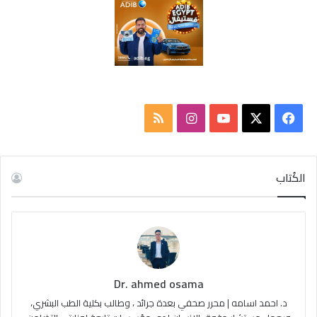
ف
ا
م
ي
X
Y
ن
ل
س
o
س
خ
الكُتاب
ب
u
ت
ص
و
T
ق
ا
ك
u
ر
ل
Dr. ahmed osama
b
ا
م
د. احمد اسامه | محرر صحفي بعدة جرائد ، وطالب بكلية الطب البشري،
e
م
و