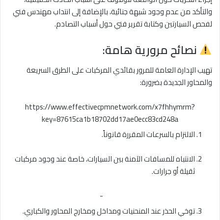
والتأكد من عدم وجود شبهة جنائية، بالإضافة إلى انتداب مهندس فني
لفحص السيارتين وكتابة تقرير فني حول أسباب التصادم.
نصائح مرورية هامة:
تهيب الإدارة العامة للمرور بقائدي المركبات على الطرق السريعة
والمحاور الجديدة بضرورة:
https://www.effectivecpmnetwork.com/x7fhhymrm?
key=87615ca1b18702dd17ae0ecc83cd248a
الالتزام بالسرعات المقررة قانوناً.
الانتباه للمسافات الآمنة بين السيارات، خاصة عند وجود مركبات
ثقيلة أو جرارات.
-
توخي الحذر عند المنحنيات ومداخل ومخارج المحاور والكباري.