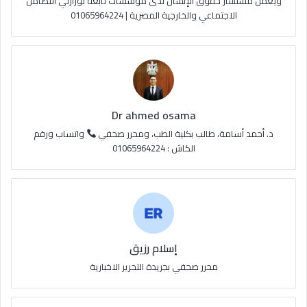
ويعمل مستشار حقوق الإنسان لدى مؤسسات تابعة لوزارتي التضامن
الاجتماعي والخارجية المصرية | 01065964224
ق
ع
R
S
Dr ahmed osama
S
د. أحمد أسامة، طالب بكلية الطب، ومحرر صحفي
واتساب ورقم
الكاش : 01065964224
إسلام رزيق
محرر صحفي بجريدة التحرير الاخبارية