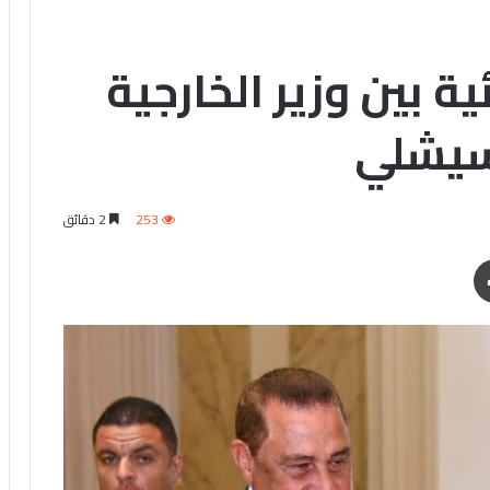
ة بين وزير الخارجية
لسيشلي
253
2 دقائق
طباعة