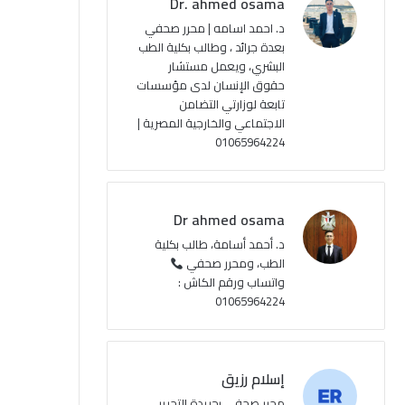
Dr. ahmed osama
ك
u
ر
ل
د. احمد اسامه | محرر صحفي
بعدة جرائد ، وطالب بكلية الطب
b
ا
م
البشري، ويعمل مستشار
حقوق الإنسان لدى مؤسسات
e
م
و
تابعة لوزارتي التضامن
ق
الاجتماعي والخارجية المصرية |
01065964224
ع
R
Dr ahmed osama
S
د. أحمد أسامة، طالب بكلية
الطب، ومحرر صحفي
S
واتساب ورقم الكاش :
01065964224
إسلام رزيق
محرر صحفي بجريدة التحرير