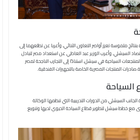
ة
تائج ملموسة تعزز أواصر التعاون الثنائي، وأعربا عن تطلعهما إلى
تصاد السيشلي. وأعرب الوزير عبد العاطي عن استعداد مصر لتبادل
منتجعات السياحية في سيشل، استنادًا إلى التجارب الناجحة لمصر
 صادرات المنتجات المصرية الخاصة بالتجهيزات الفندقية.
ع السياحة
لجانب السيشلي من الدورات التدريبية التي تنظمها الوكالة
ماشى مع خطط سيشل لتطوير قطاع السياحة الحيوي لديها وتنويع