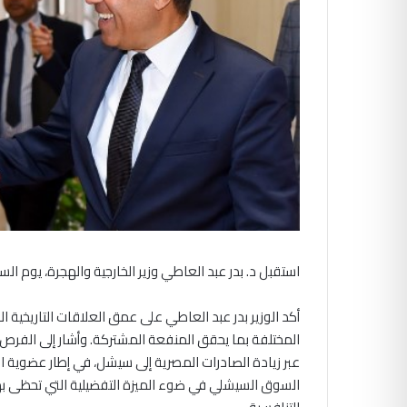
استقبل د. بدر عبد العاطي وزير الخارجية والهجرة، يوم السبت ٥ أبريل، سيلفستر راديجوندي وزير خارجية جمهورية
أكد الوزير بدر عبد العاطي على عمق العلاقات التاريخية 
المختلفة بما يحقق المنفعة المشتركة. وأشار إلى الفرص ال
عبر زيادة الصادرات المصرية إلى سيشل، في إطار عضوية ا
السوق السيشلي في ضوء الميزة التفضيلية التي تحظى بها 