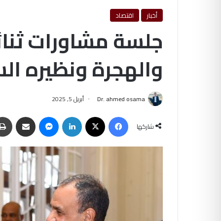
أخبار
اقتصاد
جلسة مشاورات ثنائي
والهجرة ونظيره ا
Dr. ahmed osama
أبريل 5, 2025
فيسبوك
‫X
لينكدإن
ماسنجر
مشاركة عبر البريد
شاركها