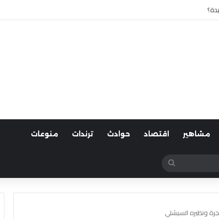
 أسوان
مشاهير
اقتصاد
حوادث
ترندات
منوعات
بحث
عن
هجرة ونظيره السيشلي