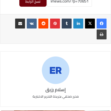
نسخ الرابط
لينكدإن
‏Tumblr
بينتيريست
‏Reddit
‏VKontakte
مشاركة عبر البريد
طباعة
إسلام رزيق
محرر صحفي بجريدة التحرير الاخبارية