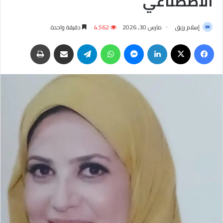
الاصطناعي
إسلام رزيق
مارس 30, 2026
4٬562
دقيقة واحدة
فيسبوك
‫X
لينكدإن
ماسنجر
واتساب
تيلقرام
مشاركة عبر البريد
طباعة