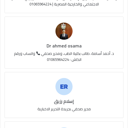
الاجتماعي والخارجية المصرية | 01065964224
ق
ع
R
S
Dr ahmed osama
S
د. أحمد أسامة، طالب بكلية الطب، ومحرر صحفي
واتساب ورقم
الكاش : 01065964224
إسلام رزيق
محرر صحفي بجريدة التحرير الاخبارية