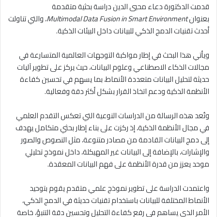
قدمت الدكتورة
دعاء محيي الدين
دراسة بحثية متقدمة
بعنوان
Multimodal Data Fusion in Smart Environment
، والتي تناولت
أحدث تقنيات الدمج الذكي للبيانات داخل البيئات الذكية.
ويأتي هذا البحث في إطار مواكبة التوجهات العالمية المتسارعة في
مجالات
الذكاء الاصطناعي
و
علوم البيانات
، حيث يركز على تطوير آليات
حديثة لتحليل البيانات متعددة الأنماط، بما يسهم في تحسين كفاءة
الأنظمة الذكية ودعم اتخاذ القرار بشكل أكثر دقة وفعالية.
وتُعد هذه الرسالة من الدراسات النوعية التي تعكس التقدم العلمي
في مجال الأنظمة الذكية، إذ ركزت على بناء إطار بحثي متكامل يهدف
إلى دمج البيانات القادمة من مصادر متنوعة، مثل النصوص والصور
والإشارات، بالإضافة إلى البيانات غير المهيكلة، داخل نموذج تحليلي
موحد يعزز من قدرة الأنظمة على فهم البيانات المعقدة.
واعتمدت الدراسة على تطوير نموذج علمي متقدم يقوم بتوحيد
الأنماط المختلفة للبيانات باستخدام تقنيات حديثة في الدمج الذكي،
الأمر الذي يساهم في رفع كفاءة التحليل وتحسين دقة التنبؤ، خاصة