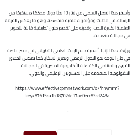
وأسفر هذا العمل العلمي عن نشر 13 بحثًا دوليًا محكمًا مستخرجًا من
الرسالة، في مجلات ومؤتمرات علمية متخصصة، وهو ما يعكس القيمة
العلمية الكبيرة للبحث، وقدرته على تقديم حلول تطبيقية قابلة للتطوير
في مجالات متعددة.
ويؤكد هذا الإنجاز أهمية دعم البحث العلمي التطبيقي في مصر، خاصة
في ظل التوجه نحو التحول الرقمي وتعزيز الابتكار، كما يعكس الحضور
القوي والمتنامي للكفاءات الأكاديمية المصرية في المجالات
التكنولوجية المتقدمة على المستويين الإقليمي والدولي.
https://www.effectivecpmnetwork.com/x7fhhymrm?
key=87615ca1b18702dd17ae0ecc83cd248a
-