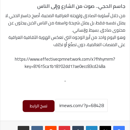
جاسم الحجي.. صوت من الشارع وإلى الناس
من خلال أسلوبه الصادق ولهجته العراقية المحببة، أصبح جاسم الحجي لا
يمثل نفسه فقط، بل يمثل شريحة واسعة من الناس الذين يبحثون عن
محتوى صادق، بسيط، وإنساني.
وهو اليوم واحد من أبرز الوجوه التي تعكس الهوية الثقافية العراقية
على المنصات العالمية، دون تصنّع أو تكلف
https://www.effectivecpmnetwork.com/x7fhhymrm?
key=87615ca1b18702dd17ae0ecc83cd248a
-
نسخ الرابط
لينكدإن
بينتيريست
مشاركة عبر البريد