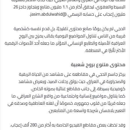
البسيط والعفوي، ليحقق أكثر من 1.1 مليون متابع ويتجاوز حاجز 26
مليون إعجاب على حسابه الرسمي @jasim.abdulwahid.
الحجي لم يكن يومًا صانع محتوى تقليديًا، بل قدم نفسه كشخصية
قريبة من الناس، تتناول المواضيع اليومية بقالب يمزج بين الروح
العراقية الأصيلة والطابع الإنساني المؤثر، ما جعله أحد الأصوات الرقمية
الأكثر تأثيرًا في المنطقة.
محتوى متنوع بروح شعبية
يركز جاسم الحجي في مقاطعه على مشاهد من الحياة الريفية
والصحراوية في العراق، حيث يوثق رحلات الصيد، ويعرض مشاهد
كوميدية بسيطة، إلى جانب مقاطع غنائية بصوته الخاص.
كما يتناول مواضيع إنسانية واجتماعية من واقع الشارع العراقي، ما
جعله قريبًا من قلوب جمهوره، خصوصًا أن لغته العاطفية وصدقه في
التعبير يلامسان شريحة واسعة من المتابعين.
وقد تخطت بعض مقاطع الفيديو الخاصة به أكثر من 280 ألف إعجاب،