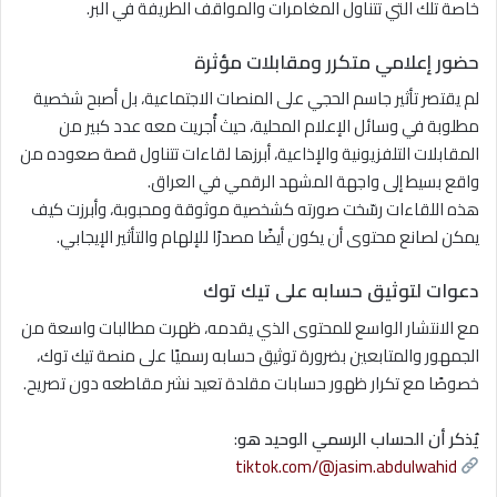
خاصة تلك التي تتناول المغامرات والمواقف الطريفة في البر.
حضور إعلامي متكرر ومقابلات مؤثرة
لم يقتصر تأثير جاسم الحجي على المنصات الاجتماعية، بل أصبح شخصية
مطلوبة في وسائل الإعلام المحلية، حيث أُجريت معه عدد كبير من
المقابلات التلفزيونية والإذاعية، أبرزها لقاءات تتناول قصة صعوده من
واقع بسيط إلى واجهة المشهد الرقمي في العراق.
هذه اللقاءات رسّخت صورته كشخصية موثوقة ومحبوبة، وأبرزت كيف
يمكن لصانع محتوى أن يكون أيضًا مصدرًا للإلهام والتأثير الإيجابي.
دعوات لتوثيق حسابه على تيك توك
مع الانتشار الواسع للمحتوى الذي يقدمه، ظهرت مطالبات واسعة من
الجمهور والمتابعين بضرورة توثيق حسابه رسميًا على منصة تيك توك،
خصوصًا مع تكرار ظهور حسابات مقلدة تعيد نشر مقاطعه دون تصريح.
يُذكر أن الحساب الرسمي الوحيد هو
:
tiktok.com/@jasim.abdulwahid