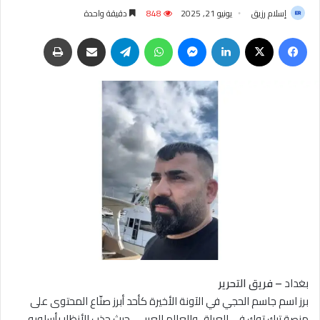
إسلام رزيق
يونيو 21, 2025
848
دقيقة واحدة
فيسبوك
‫X
لينكدإن
ماسنجر
واتساب
تيلقرام
مشاركة عبر البريد
طباعة
بغداد
– فريق التحرير
برز اسم جاسم الحجي في الآونة الأخيرة كأحد أبرز صنّاع المحتوى على
منصة تيك توك في العراق والعالم العربي، حيث جذب الأنظار بأسلوبه