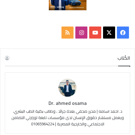
‫X
فيسبوك
‫YouTube
انستقرام
ملخص
الموقع
RSS
الكُتاب
Dr. ahmed osama
د. احمد اسامه | محرر صحفي بعدة جرائد ، وطالب بكلية الطب البشري،
ويعمل مستشار حقوق الإنسان لدى مؤسسات تابعة لوزارتي التضامن
الاجتماعي والخارجية المصرية | 01065964224