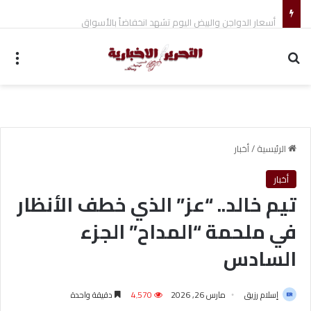
أسعار الدواجن والبيض اليوم تشهد انخفاضاً بالأسواق
بحث عن
الق
الرئيسية
/
أخبار
أخبار
تيم خالد.. “عز” الذي خطف الأنظار
في ملحمة “المداح” الجزء
السادس
إسلام رزيق
مارس 26, 2026
4٬570
دقيقة واحدة