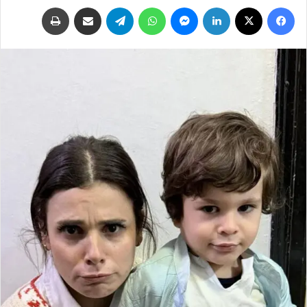
فيسبوك
‫X
لينكدإن
ماسنجر
واتساب
تيلقرام
مشاركة عبر البريد
طباعة