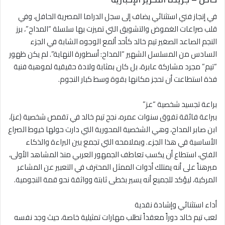
في إنجاز فني استثنائي يضاف إلى سجل الدراما المصرية الحافل، وفي
قلب صراعات الغموض والتشويق التي تميزت بها سلسلة “المداح”، برز
النجم الصاعد الصغير تيم خالد كأحد ألمع الوجوه الشابة في الجزء
السادس من المسلسل الشهير “المداح: أسطورة النهاية”. لم يكن ظهور
“تيم” مجرد مشاركة عابرة، بل كان بمثابة ولادة حقيقية لموهبة فنية
فذة استطاعت أن تحجز مكانها بقوة وسط كبار النجوم.
براعة تجسيد شخصية “عز”
ببراعة فائقة تفوق سنوات عمره، نجح تيم خالد في تقمص شخصية (عز)،
ابن صابر المداح، وهي الشخصية المحورية التي دارت حولها خيوط الصراع
الأساسية في هذا الجزء. وبملامحه التي تجمع بين البراءة والذكاء
الفني، استطاع أن يكسب تعاطف الجمهور العربي منذ المشاهد الأولى،
مبرهناً على أنه يمتلك أدوات الممثل المحترف في التعبير عن المشاعر
المركبة، ليؤكد للجميع أنه يسير بخطى ثابتة وواثقة نحو قمة النجومية.
أداء استثنائي وإشادة نقدية
لعب تيم خالد دوراً معقداً تطلب مهارات تمثيلية خاصة، حيث وجد نفسه