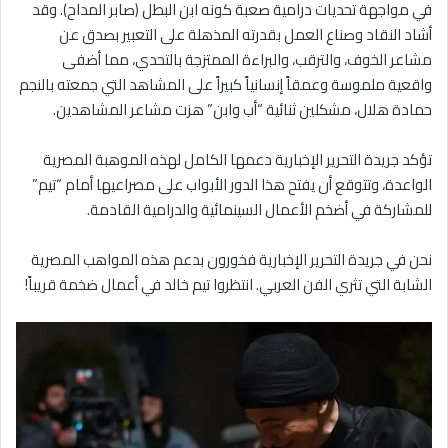
في مواجهة تحديات درامية صعبة كونه ابن البطل (صابر المداح). وقد
أشاد النقاد وصناع العمل بقدرته المذهلة على التعبير بصدق عن
مشاعر الخوف، والترقب، والبراءة الممتزجة بالتحدي، مما أضفى
واقعية ملموسة وعمقاً إنسانياً كبيراً على المشاهد التي جمعته بالنجم
حمادة هلال، مشكلين ثنائية “أب وابن” هزت مشاعر المشاهدين.
تؤكد جريدة التحرير الإخبارية دعمها الكامل لهذه الموهبة المصرية
الواعدة، وتتوقع أن يفتح هذا الدور الأبواب على مصراعيها أمام “تيم”
للمشاركة في أضخم الأعمال السينمائية والدرامية القادمة.
نحن في جريدة التحرير الإخبارية فخورون بدعم هذه المواهب المصرية
الشابة التي تثري الفن العربي. انتظروا تيم خالد في أعمال ضخمة قريباً!