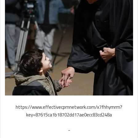
https://www.effectivecpmnetwork.com/x7fhhymrm?
key=87615ca1b18702dd17ae0ecc83cd248a
-