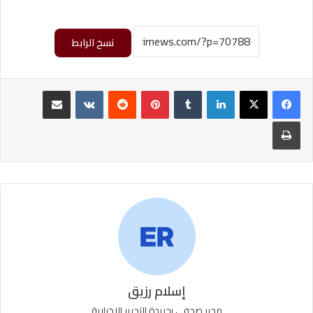
نسخ الرابط
لينكدإن
‏Tumblr
بينتيريست
‏Reddit
‏VKontakte
مشاركة عبر البريد
طباعة
إسلام رزيق
محرر صحفي بجريدة التحرير الاخبارية