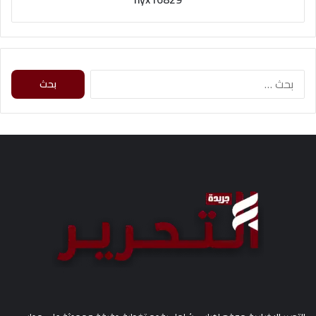
ا
ل
ب
ح
ث
ع
ن
: