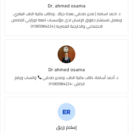
Dr. ahmed osama
b
ا
م
د. احمد اسامه | محرر صحفي بعدة جرائد ، وطالب بكلية الطب البشري،
e
م
و
ويعمل مستشار حقوق الإنسان لدى مؤسسات تابعة لوزارتي التضامن
الاجتماعي والخارجية المصرية | 01065964224
ق
ع
R
S
Dr ahmed osama
S
د. أحمد أسامة، طالب بكلية الطب، ومحرر صحفي
واتساب ورقم
الكاش : 01065964224
إسلام رزيق