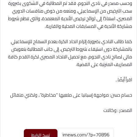
وحسب مصدر في نادي النجوم، فقد تم المطالبة في الشكوى بضرورة
سحب الترخيص من الإسماعيلي، ومنعه من خوض منافسات الدوري
المصري، استنادًا إلى لوائح ترخيص الأندية المعتمدة، والتي تنظم شروط
مشاركة الأندية في المسابقات المحلية والقارية.
كما طالب النادي بضرورة إلزام اتحاد الكرة بعدم السماح للإسماعيلي
بالمشاركة دون استيفاء شروط الترخيص، إلى جانب المطالبة بتعويض
مالي لصالح نادي النجوم، مع تحميل الاتحاد المصري لكرة القدم كافة
المصاريف المترتبة على القضية.
اقرأ أيضًا..
حسام حسن: مواجهة إسبانيا على ملعبها “مخاطرة”.. ولكنني متفائل
المصدر : وكالات
نسخ الرابط