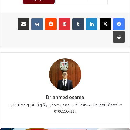
لينكدإن
‏Tumblr
بينتيريست
‏Reddit
‏VKontakte
مشاركة عبر البريد
طباعة
Dr ahmed osama
د. أحمد أسامة، طالب بكلية الطب، ومحرر صحفي
واتساب ورقم الكاش :
01065964224