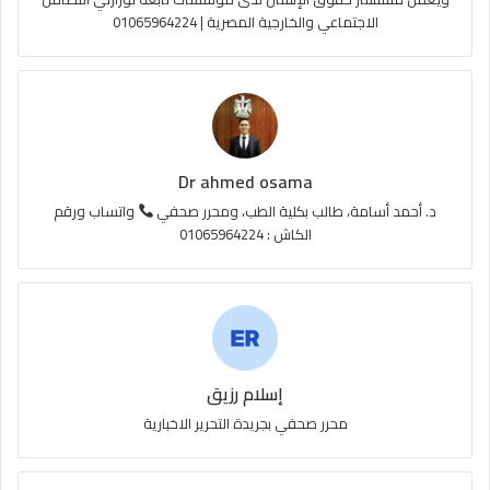
الاجتماعي والخارجية المصرية | 01065964224
ق
ع
R
S
Dr ahmed osama
S
د. أحمد أسامة، طالب بكلية الطب، ومحرر صحفي
واتساب ورقم
الكاش : 01065964224
إسلام رزيق
محرر صحفي بجريدة التحرير الاخبارية