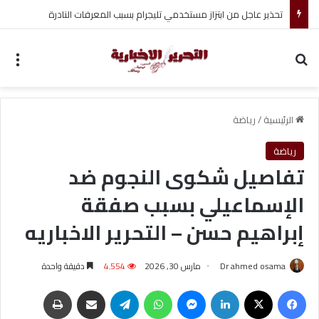
تحذير عاجل من ابتزاز مستخدمي تليجرام بسبب المعرفات النادرة
بحث عن
الق
الرئيسية
/
رياضة
رياضة
تفاصيل شكوى النجوم ضد
الإسماعيلي بسبب صفقة
إبراهيم حسن – التحرير الاخباريه
Dr ahmed osama
مارس 30, 2026
4٬554
دقيقة واحدة
فيسبوك
‫X
لينكدإن
ماسنجر
واتساب
تيلقرام
مشاركة عبر البريد
طباعة