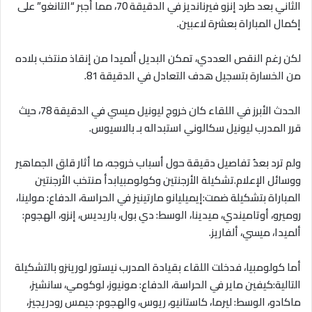
الثاني بعد طرد إنزو فيرنانديز في الدقيقة 70، مما أجبر “التانغو” على
إكمال المباراة بعشرة لاعبين.
لكن رغم النقص العددي، تمكن البديل ألميدا من إنقاذ منتخب بلاده
من الخسارة بتسجيل هدف التعادل في الدقيقة 81.
الحدث الأبرز في اللقاء كان خروج ليونيل ميسي في الدقيقة 78، حيث
قرر المدرب ليونيل سكالوني استبداله بـ بالاسيوس.
ولم ترد بعدُ تفاصيل دقيقة حول أسباب خروجه، ما أثار قلق الجماهير
ووسائل الإعلام.تشكيلة الأرجنتين وكولومبيابدأ منتخب الأرجنتين
المباراة بتشكيلة ضمت:إيميليانو مارتينيز في الحراسة، الدفاع: مولينا،
روميرو، أوتاميندي، ميدينا، الوسط: دي بول، باريديس، إنزو، الهجوم:
ألميدا، ميسي، ألفاريز.
أما كولومبيا، فدخلت اللقاء بقيادة المدرب نيستور لورينزو بالتشكيلة
التالية:كيفين ماير في الحراسة، الدفاع: مونيوز، لوكومي، سانشيز،
ماكادو، الوسط: ليرما، كاستانيو، ريوس، والهجوم: جيمس رودريجيز،