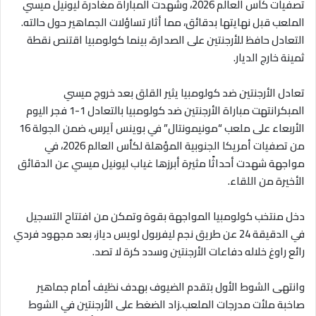
تصفيات كأس العالم 2026، وشهدت المباراة مغادرة ليونيل ميسي
الملعب قبل نهايتها بدقائق، مما أثار تساؤلات الجماهير حول حالته.
التعادل حافظ للأرجنتين على الصدارة، بينما كولومبيا اقتنص نقطة
ثمينة خارج الديار.
تعادل الأرجنتين ضد كولومبيا يثير القلق بعد خروج ميسي
المبكرانتهت مباراة الأرجنتين ضد كولومبيا بالتعادل 1-1 فجر اليوم
الأربعاء على ملعب “مونيمونتال” في بوينس آيرس، ضمن الجولة 16
من تصفيات أمريكا الجنوبية المؤهلة لكأس العالم 2026، في
مواجهة شهدت أحداثًا مثيرة أبرزها غياب ليونيل ميسي عن الدقائق
الأخيرة من اللقاء.
دخل منتخب كولومبيا المواجهة بقوة وتمكن من افتتاح التسجيل
في الدقيقة 24 عن طريق نجم ليفربول لويس دياز، بعد مجهود فردي
رائع راوغ خلاله دفاعات الأرجنتين وسدد كرة لا تصد.
وانتهى الشوط الأول بتقدم الضيوف بهدف نظيف أمام جماهير
صاخبة ملأت مدرجات الملعب.زاد الضغط على الأرجنتين في الشوط