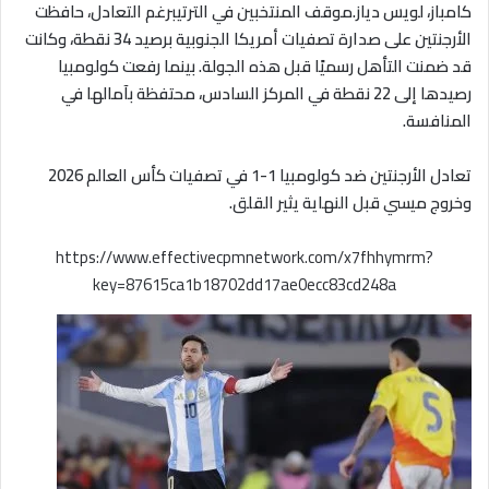
كامباز، لويس دياز.موقف المنتخبين في الترتيبرغم التعادل، حافظت
الأرجنتين على صدارة تصفيات أمريكا الجنوبية برصيد 34 نقطة، وكانت
قد ضمنت التأهل رسميًا قبل هذه الجولة. بينما رفعت كولومبيا
رصيدها إلى 22 نقطة في المركز السادس، محتفظة بآمالها في
المنافسة.
تعادل الأرجنتين ضد كولومبيا 1-1 في تصفيات كأس العالم 2026
وخروج ميسي قبل النهاية يثير القلق.
https://www.effectivecpmnetwork.com/x7fhhymrm?
key=87615ca1b18702dd17ae0ecc83cd248a