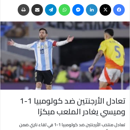
فيسبوك
‫X
لينكدإن
ماسنجر
واتساب
تيلقرام
مشاركة عبر البريد
طباعة
تعادل الأرجنتين ضد كولومبيا 1-1
وميسي يغادر الملعب مبكرًا
تعادل منتخب الأرجنتين ضد كولومبيا 1-1 في لقاء ناري ضمن