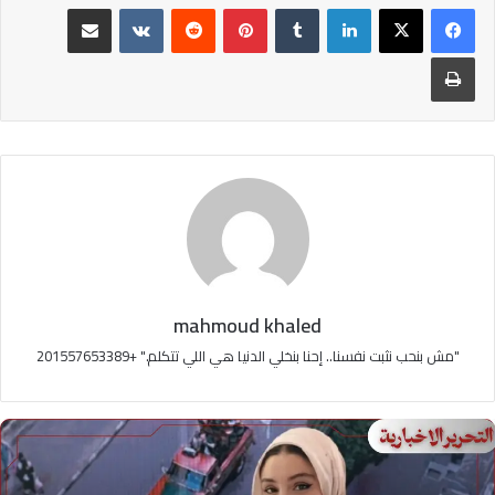
لينكدإن
بينتيريست
مشاركة عبر البريد
طباعة
mahmoud khaled
"مش بنحب نثبت نفسنا.. إحنا بنخلي الدنيا هي اللي تتكلم." +201557653389