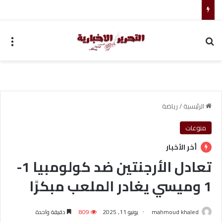
أحمد جابر حسين طه معلم القرآن لغير الناطقين من أسوان
بحث عن
الق
الرئيسية
/
رياضة
منوعات
أخر الأخبار
تعادل الأرجنتين ضد كولومبيا 1-
1 وميسي يغادر الملعب مبكرًا
mahmoud khaled
يونيو 11, 2025
809
دقيقة واحدة