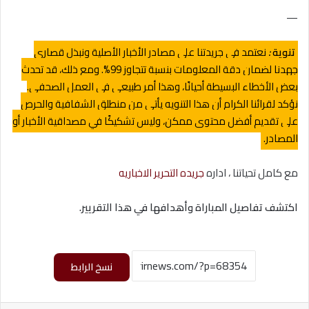
—
تنوية
:
نعتمد في جريدتنا على مصادر الأخبار الأصلية ونبذل قصارى
جهدنا لضمان دقة المعلومات بنسبة تتجاوز 99%. ومع ذلك، قد تحدث
بعض الأخطاء البسيطة أحيانًا، وهذا أمر طبيعي في العمل الصحفي.
نؤكد لقرائنا الكرام أن هذا التنويه يأتي من منطلق الشفافية والحرص
على تقديم أفضل محتوى ممكن، وليس تشكيكًا في مصداقية الأخبار أو
المصادر.
مع كامل تحياتنا ، اداره
جريده التحرير الاخباريه
اكتشف تفاصيل المباراة وأهدافها في هذا التقريير.
نسخ الرابط