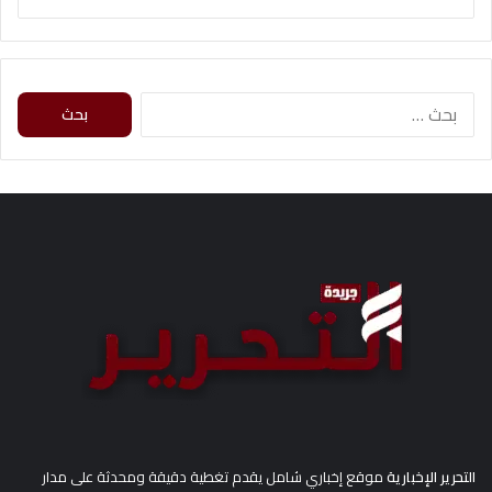
ا
ل
ب
ح
ث
ع
ن
:
التحرير الإخبارية
موقع إخباري شامل يقدم تغطية دقيقة ومحدثة على مدار