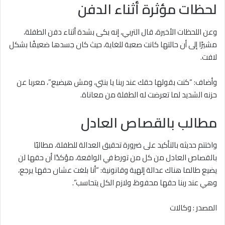
لحظات مؤثرة أثناء الدفن
وعن اللحظات الأخيرة، قال التربي، إنه بكى بشدة أثناء دفن الطفلة،
مشيرًا إلى أن حالتها كانت صعبة للغاية، حيث كان جسدها ضعيفًا بشكل
لافت.
وأضاف: “كنت بقولها حقك عند ربنا يا بنتي، ومش هيضيع”، معربا عن
حزنه الشديد لما تعرضت له الطفلة من معاناة.
مطالب بالقصاص العادل
واختتم حديثه بالتأكيد على ضرورة تحقيق العدالة للطفلة، مطالبًا
بالقصاص العادل من كل من تورط في الواقعة، مؤكدًا أن حقها لن
يضيع طالما هناك عدالة إلهية وقانونية: “أنا بلغت عشان حقها يرجع،
وهي عند ربنا حقها محفوظ، ولازم الكل يتحاسب”.
المصدر : وكالات