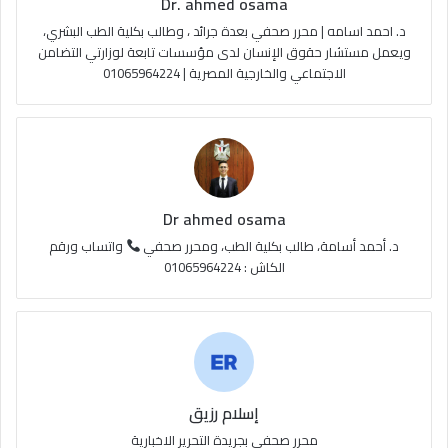
Dr. ahmed osama
b
ا
م
د. احمد اسامه | محرر صحفي بعدة جرائد ، وطالب بكلية الطب البشري،
e
م
و
ويعمل مستشار حقوق الإنسان لدى مؤسسات تابعة لوزارتي التضامن
الاجتماعي والخارجية المصرية | 01065964224
ق
ع
R
S
Dr ahmed osama
S
د. أحمد أسامة، طالب بكلية الطب، ومحرر صحفي
واتساب ورقم
الكاش : 01065964224
إسلام رزيق
محرر صحفي بجريدة التحرير الاخبارية