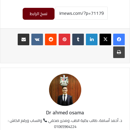
نسخ الرابط
لينكدإن
‏Tumblr
بينتيريست
‏Reddit
‏VKontakte
مشاركة عبر البريد
طباعة
Dr ahmed osama
د. أحمد أسامة، طالب بكلية الطب، ومحرر صحفي
واتساب ورقم الكاش :
01065964224