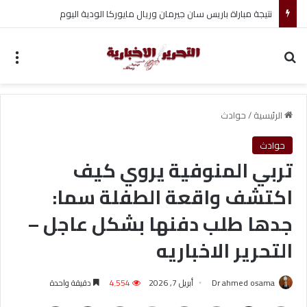
تغييرات جديدة تشهدها قيادة مجلس الأمن القومي الإيراني
بحث عن
الق
الرئيسية
/
حوادث
حوادث
تربي المنوفية يروي كيف
اكتشف واقعة الطفلة سما:
جدها طلب دفنها بشكل عاجل –
التحرير الاخباريه
Dr ahmed osama
أبريل 7, 2026
4٬554
دقيقة واحدة
فيسبوك
‫X
لينكدإن
ماسنجر
واتساب
تيلقرام
مشاركة عبر البريد
طباعة