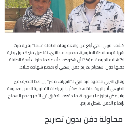
كشف التربي الذي أبلغ عن واقعة وفاة الطفلة “سما” بقرية ميت
شهالة بمحافظة المنوفية، محمود عبدالنبي، تفاصيل مثيرة حول بداية
اكتشافه للجريمة، مؤكدًا أن شكوكه بدأت عندما حاولت أسرة الطفلة
دفنها دون استخراج تصريح دفن رسمي أو تقديم شهادة ميلاد.
وقال التربي محمود عبدالنبي لـ”تليجراف مصر”، إن هذا التصرف غير
الطبيعي أثار الريبة بداخله، خاصة أن الإجراءات القانونية للدفن معروفة
ولا يمكن تجاوزها بسهولة، ما دفعه للتدقيق في الأمر وعدم السماح
بإتمام الدفن بشكل سريع.
محاولة دفن بدون تصريح