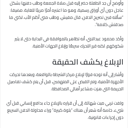
وأوضح أن جد الطفلة حضر إليه قبل صلاة الجمعة وطلب دفنها بشكل
عاجل دون أي أوراق رسمية، وهو ما اعتبره أمرًا مريبًا للغاية، مضيفا:
“سألته فين تصريح الدفن، قال مفيش، وطلب مني أكلم الأب، لكني ما
صدقتش كلامه”.
وأكد محمود عبدالنبي، أنه تظاهر بالموافقة في البداية حتى لا يثير
شكوكهم، لكنه قرر التحرك سريعًا وإبلاغ الجهات الأمنية.
الإبلاغ يكشف الحقيقة
وأشار إلى أنه توجه فورًا لإبلاغ مركز الشرطة بالواقعة، وبعدها تحركت
الأجهزة الأمنية، وتم القبض على المتهمين، قبل أن يتم كشف تفاصيل
الجريمة التي هزت مشاعر أهالي المحافظة.
ولفت تربي ميت شهالة، إلى أن قراره بالإبلاغ جاء بدافع إنساني قبل أي
شيء، خاصة أنه شعر أن هناك “بلوة كبيرة” وراء محاولة الدفن السريع
دون إجراءات قانونية.