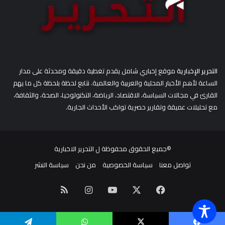
التحرير الإخبارية
موقع إخباري شامل يقدم تغطية دقيقة ومحدثة على مدار
الساعة لأهم الأخبار المحلية والعربية والعالمية. نتابع لحظة بلحظة كل ما يهم
القارئ في مجالات السياسة، الاقتصاد، الرياضة، التكنولوجيا، الصحة، والثقافة،
مع تحليلات عميقة وتقارير حصرية تواكب الأحداث الجارية.
©جميع الحقوق محفوظة ل
التحرير الاخبارية
تواصل معنا
سياسة الخصوصية
من نحن
سياسة النشر
‫X
فيسبوك
‫YouTube
انستقرام
ملخص
الموقع