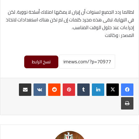
لطالما ردد الجميع لسنوات أن إيران لا يمكنها امتلاك أسلحة نووية. لكن
في النهاية، تبقى هذه مجرد كلمات إن لم تكن هناك استعدادات لاتخاذ
إجراءات عند حلول الوقت المناسب.
المصدر : وكالات
نسخ الرابط
لينكدإن
‏Tumblr
بينتيريست
‏Reddit
‏VKontakte
مشاركة عبر البريد
طباعة