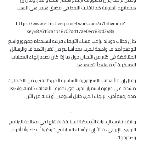
هجماتهم الجنونية ضد ناقلات النفط في مضيق هرمز هي السبب.
https://www.effectivecpmnetwork.com/x7fhhymrm?
key=87615ca1b18702dd17ae0ecc83cd248a
كان خطاب دونالد ترامب مساء الأربعاء فرصة لاستخدام جمهور واسع
لتوضيح أهداف واضحة للحرب، بعد أسابيع من تغيير الأهداف والرسائل
المتناقضة في كثير من الأحيان حول ما إذا كان بصدد إنهاء العمليات
العسكرية أو مستعداً لتصعيدها.
وقال إن “الأهداف الاستراتيجية الأساسية لأمريكا تقترب من الاكتمال”،
مشددا على ضرورة استمرار الحرب حتى تحقيق الأهداف كاملة، واضعا
مدة زمنية أخرى لإنهاء الحرب خلال أسبوعين أو ثلاثة من الآن.
-
وانتقد ترامب الإدارات الأمريكية السابقة لفشلها في معالجة البرنامج
النووي الإيراني ، قائلاً إن الرؤساء السابقين “ارتكبوا أخطاء وأنا أقوم
بتصحيحها”.