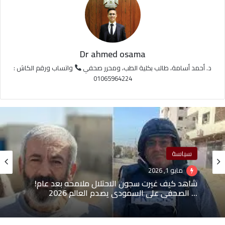
Dr ahmed osama
د. أحمد أسامة، طالب بكلية الطب، ومحرر صحفي
واتساب ورقم الكاش :
01065964224
سياسة
مايو 1, 2026
شاهد كيف غيرت سجون الاحتلال ملامحه بعد عام!
… الصحفي علي السمودي يصدم العالم 2026