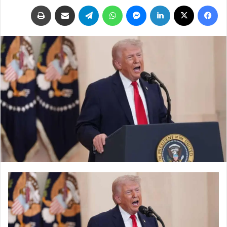
فيسبوك
‫X
لينكدإن
ماسنجر
واتساب
تيلقرام
مشاركة عبر البريد
طباعة