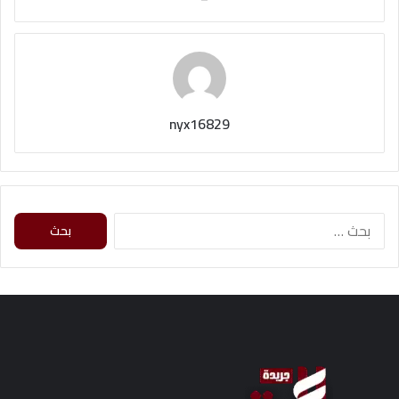
nyx16829
ا
ل
ب
ح
ث
ع
ن
: