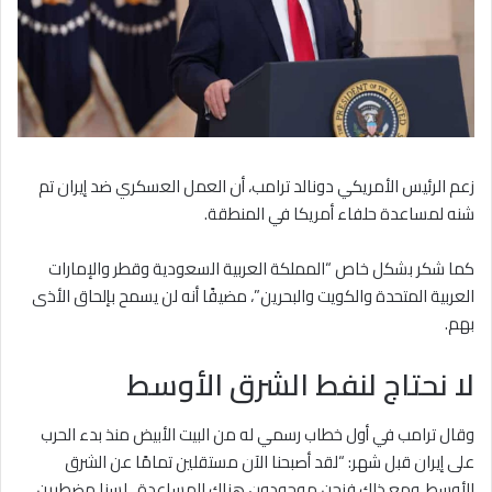
زعم الرئيس الأمريكي دونالد ترامب، أن العمل العسكري ضد إيران تم
شنه لمساعدة حلفاء أمريكا في المنطقة.
كما شكر بشكل خاص “المملكة العربية السعودية وقطر والإمارات
العربية المتحدة والكويت والبحرين”، مضيفًا أنه لن يسمح بإلحاق الأذى
بهم.
لا نحتاج لنفط الشرق الأوسط
وقال ترامب في أول خطاب رسمي له من البيت الأبيض منذ بدء الحرب
على إيران قبل شهر: “لقد أصبحنا الآن مستقلين تمامًا عن الشرق
الأوسط، ومع ذلك فنحن موجودون هناك للمساعدة.. لسنا مضطرين