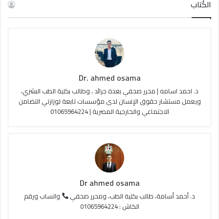
س
o
س
خ
الكُتاب
ب
u
ت
ص
و
T
ق
ا
ك
u
ر
ل
Dr. ahmed osama
b
ا
م
د. احمد اسامه | محرر صحفي بعدة جرائد ، وطالب بكلية الطب البشري،
e
م
و
ويعمل مستشار حقوق الإنسان لدى مؤسسات تابعة لوزارتي التضامن
الاجتماعي والخارجية المصرية | 01065964224
ق
ع
R
S
Dr ahmed osama
S
د. أحمد أسامة، طالب بكلية الطب، ومحرر صحفي
واتساب ورقم
الكاش : 01065964224