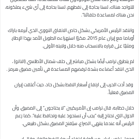
للتواجد هناك، لسنا بحاجة إلى نفطهم، لسنا بحاجة إلى أي شيء يملكونه،
نحن هناك لمساعدة حلفائنا”.
وانتقد الرئيس الأمريكي بشكل خاص الاتفاق النووي الذي أبرمه باراك
أوباما مع إيران عام 2015، مكررًا استهزاءه الطويل الأمد بهذا الإطار،
ومثنيًا على قراره بالانسحاب منه خلال ولايته الأولى.
لم يتطرق ترامب أيضًا بشكل مباشر إلى حلف شمال الأطلسي (الناتو) ،
الذي انتقد أعضاءه بشدة لرفضهم المساعدة في تأمين مضيق هرمز .
وقد أدت الحرب إلى ارتفاع أسعار النفط بشكل حاد، حيث أغلقت إيران
المضيق فعلياً.
خلال خطابه، قال ترامب إن الأمريكيين “لا يحتاجون” إلى المضيق، وأن
الدول التي تحتاج إليه “يجب أن تستحوذ عليه وتحافظ عليه”. كما زعم
الرئيس أنه عندما ينتهي الصراع، سيُفتح المضيق بشكل طبيعي.
وحمل ترامب إيران مسؤولية ارتفاع أسعار النفط والغاز، وقال إن