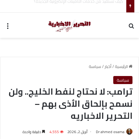
أحمد جابر حسين طه معلم القرآن لغير الناطقين من أسوان
بحث عن
الق
الرئيسية
/
أخبار
/
سياسة
سياسة
ترامب: لا نحتاج لنفط الخليج.. ولن
نسمح بإلحاق الأذى بهم –
التحرير الاخباريه
Dr ahmed osama
أبريل 2, 2026
4٬555
دقيقة واحدة