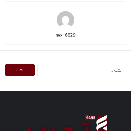
nyx16829
ا
ل
ب
ح
ث
ع
ن
: