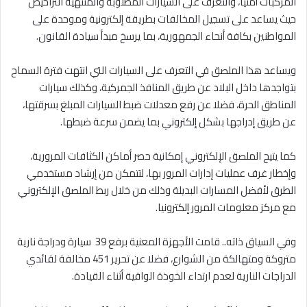
المركبات أمنيا، والتعرف على السيارات المطلوبة والمنتهية التراخيص
حيث يساعد على تسجيل المخالفات بطريقة إلكترونية وموحدة على
المواطنين بكافة أنحاء الجمهورية، بما يرسخ مبدأ سيادة القانون.
ويساعد هذا الملصق في التعرف على السيارات التي انتهت فترة السماح
بتواجدها داخل البلاد عن طريق المنافذ الجمركية، وكذلك سيارات
المناطق الحرة، فضلا عن رفع معدلات ضبط السيارات المبلغ بسرقتها،
عن طريق إدراجها بشكل إلكتروني بما يضمن سرعة ضبطها.
كما يتيح الملصق الإلكتروني إمكانية حصر أماكن الكثافات المرورية،
وإخطار غرف عمليات إدارات المرور بها، لتتمكن من إرشاد مستخدمي
الطرق لأفضل المسارات البديلة وذلك من خلال ربط الملصق الإلكتروني
مع مركز معلومات المرور إلكترونيا.
وفي السياق ذاته.. قامت الأجهزة المعنية برفع 39 سيارة ودراجة نارية
متروكة ومتهالكة من الشوارع، فضلا عن تحرير 451 مخالفة لقائدي
الدراجات النارية لعدم ارتداء الخوذة الواقية أثناء القيادة.