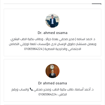
ب
u
ت
ص
و
T
ق
ا
ك
u
ر
ل
Dr. ahmed osama
b
ا
م
د. احمد اسامه | محرر صحفي بعدة جرائد ، وطالب بكلية الطب البشري،
e
م
و
ويعمل مستشار حقوق الإنسان لدى مؤسسات تابعة لوزارتي التضامن
الاجتماعي والخارجية المصرية | 01065964224
ق
ع
R
S
Dr ahmed osama
S
د. أحمد أسامة، طالب بكلية الطب، ومحرر صحفي
واتساب ورقم
الكاش : 01065964224