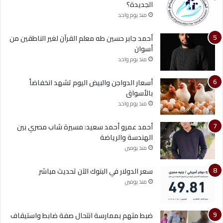
الجديدة؟
منذ يوم واحد
أحمد جابر حسين طه معلم القرآن لغير الناطقين من
أسوان
منذ يوم واحد
أسعار الدواجن والبيض اليوم تشهد انخفاضاً
بالأسواق
منذ يوم واحد
أحمد عمرو أحمد سعيد: مسيرة شاب مصري بين
الهندسة والرياضة
منذ يومين
سعر الدولار في البنوك الآن تحديث مباشر
منذ يومين
ضبط متهم بممارسة انتحال صفة ضابط واستيقاف