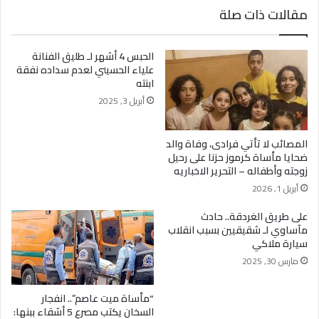
مقالات ذات صلة
الحبس 4 أشهر لـ طليق الفنانة
علياء الحسيني لعدم سداده نفقة
ابنته
أبريل 3, 2025
المصائب لا تأتي فرادى، وفاة والد
ضحايا مأساة كرموز حزنا على رحيل
زوجته وأطفاله – التحرير الاخباريه
أبريل 1, 2026
على طريق الغردقة.. حادث
مآساوي لـ شقيقيين بسبب انقلاب
سيارة ملاكي
مارس 30, 2025
“مأساة ميت عاصم”.. انفجار
السخان يكتب مصرع 5 أشقاء ببنها: