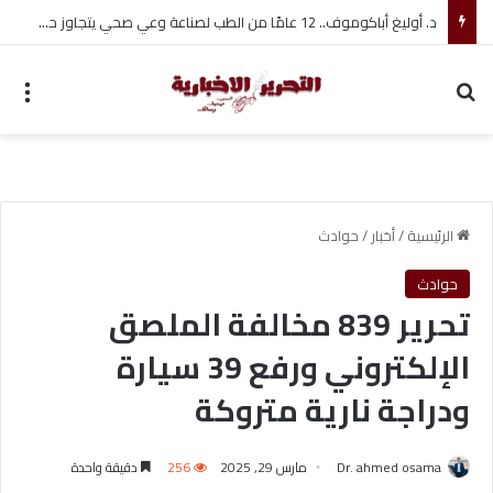
تفاصيل انتقال هيثم حسن إلى سيلتيك بعقد طويل الأجل
بحث عن
الق
الرئيسية
/
أخبار
/
حوادث
حوادث
تحرير 839 مخالفة الملصق
الإلكتروني ورفع 39 سيارة
ودراجة نارية متروكة
Dr. ahmed osama
مارس 29, 2025
256
دقيقة واحدة