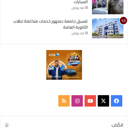
السيارات
منذ يومين
تنسيق جامعة دمنهور خدمات متكاملة لطلاب
الثانوية العامة
منذ يومين
ف
ا
م
ي
X
Y
ن
ل
س
o
س
خ
الكُتاب