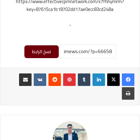
https://www.effectivecpmnetwork.com/x7fhhymrm?
key=87615ca1b18702dd17ae0ecc83cd248a
-
نسخ الرابط
لينكدإن
‏Tumblr
بينتيريست
‏Reddit
‏VKontakte
مشاركة عبر البريد
طباعة